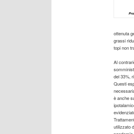
ottenuta g
grassi rid
topi non tra
Al contrari
somministr
del 33%, r
Questi esp
necessaria
è anche su
ipotalamic
evidenziato
Trattament
utilizzato 
pandemia o