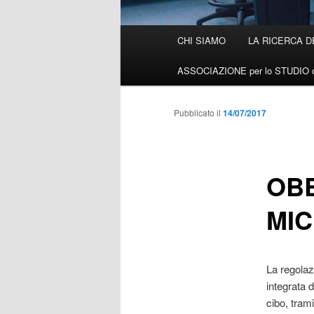
Menù
CHI SIAMO
LA RICERCA D
Vai
principale
ASSOCIAZIONE per lo STUDIO d
al
contenuto
Pubblicato il
14/07/2017
principale
OBE
MI
La regolaz
integrata d
cibo, tram