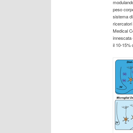
modulando 
peso corpo
sistema di
ricercatori
Medical Ce
innescata 
il 10-15% d