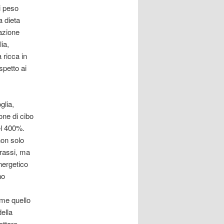
i peso
la dieta
azione
lia,
 ricca in
spetto ai
glia,
one di cibo
el 400%.
non solo
grassi, ma
nergetico
no
ome quello
della
ettare.