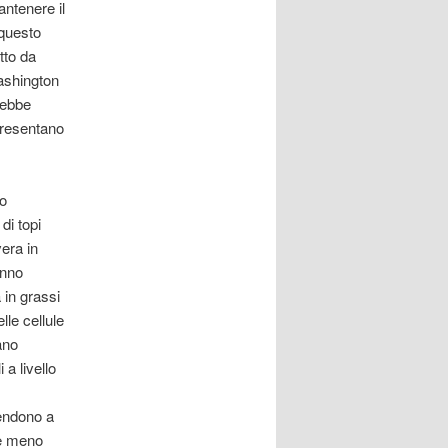
ntenere il
 questo
tto da
Washington
rebbe
ppresentano
no
di topi
era in
anno
 in grassi
le cellule
ano
 a livello
tendono a
re meno