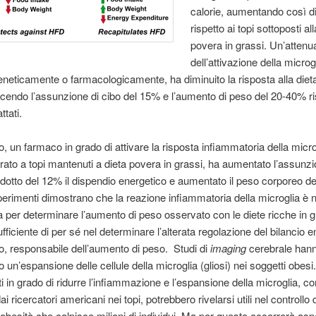
calorie, aumentando così d
rispetto ai topi sottoposti al
povera in grassi. Un’attenu
dell’attivazione della microg
eneticamente o farmacologicamente, ha diminuito la risposta alla dieta
ucendo l’assunzione di cibo del 15% e l’aumento di peso del 20-40% ri
ttati.
o, un farmaco in grado di attivare la risposta infiammatoria della micro
ato a topi mantenuti a dieta povera in grassi, ha aumentato l’assunzi
idotto del 12% il dispendio energetico e aumentato il peso corporeo d
erimenti dimostrano che la reazione infiammatoria della microglia è 
 per determinare l’aumento di peso osservato con le diete ricche in 
fficiente di per sé nel determinare l’alterata regolazione del bilancio e
o, responsabile dell’aumento di peso. Studi di
imaging
cerebrale han
 un’espansione delle cellule della microglia (gliosi) nei soggetti obesi.
i in grado di ridurre l’infiammazione e l’espansione della microglia, c
dai ricercatori americani nei topi, potrebbero rivelarsi utili nel controllo 
besità che colpisce milioni di individui. Ma per questo occorrerà asp