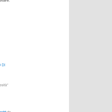
 DI
esità"
esità
da