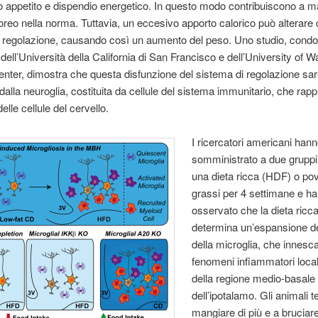
appetito e dispendio energetico. In questo modo contribuiscono a ma
reo nella norma. Tuttavia, un eccesivo apporto calorico può alterare
 regolazione, causando così un aumento del peso. Uno studio, condo
 dell’Università della California di San Francisco e dell’University of 
nter, dimostra che questa disfunzione del sistema di regolazione sa
dalla neuroglia, costituita da cellule del sistema immunitario, che ra
elle cellule del cervello.
I ricercatori americani han
somministrato a due gruppi 
una dieta ricca (HDF) o pov
grassi per 4 settimane e h
osservato che la dieta ricca
determina un’espansione del
della microglia, che innesc
fenomeni infiammatori locali
della regione medio-basale
dell’ipotalamo. Gli animali 
mangiare di più e a brucia