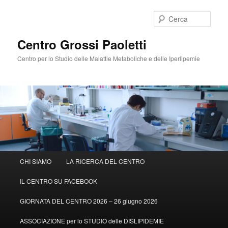
Cerca
Centro Grossi Paoletti
Centro per lo Studio delle Malattie Metaboliche e delle Iperlipemie
Menù
CHI SIAMO
LA RICERCA DEL CENTRO
Vai
principale
IL CENTRO SU FACEBOOK
al
GIORNATA DEL CENTRO 2026 – 26 giugno 2026
contenuto
ASSOCIAZIONE per lo STUDIO delle DISLIPIDEMIE
principale