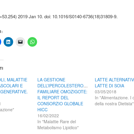
.
F=53.254) 2019 Jan 10. doi: 10.1016/S0140-6736(18)31809-9.
I:
TI
LI, MALATTIE
LA GESTIONE
LATTE ALTERNATIVO
SCOLARI E
DELL’IPERCOLESTEROLEMIA
LATTE DI SOIA
GENERATIVE.
FAMILIARE OMOZIGOTE:
03/05/2018
IL REPORT DEL
In "Alimentazione. I 
1
CONSORZIO GLOBALE
della nostra Dietista"
tazione"
HICC
16/02/2022
In "Malattie Rare del
Metabolismo Lipidico"