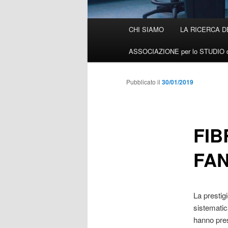
Menù
CHI SIAMO
LA RICERCA D
Vai
principale
ASSOCIAZIONE per lo STUDIO d
al
contenuto
Pubblicato il
30/01/2019
principale
FIB
FAN
La prestig
sistematica
hanno preso