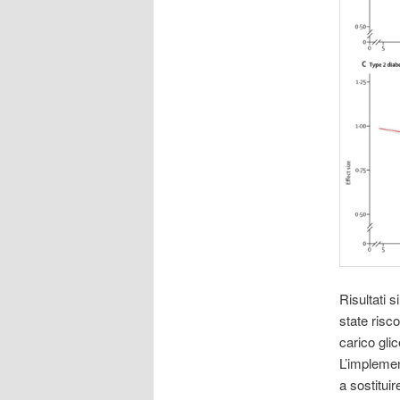
Risultati s
state risc
carico gli
L’implemen
a sostituir