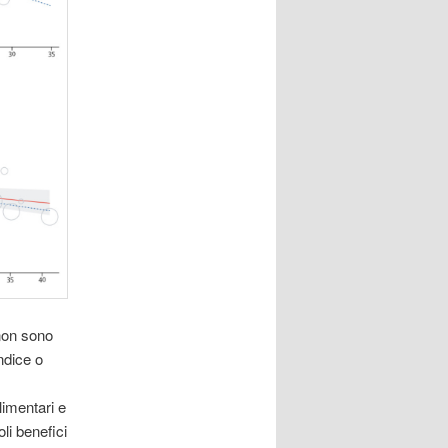
 non sono
ndice o
imentari e
oli benefici