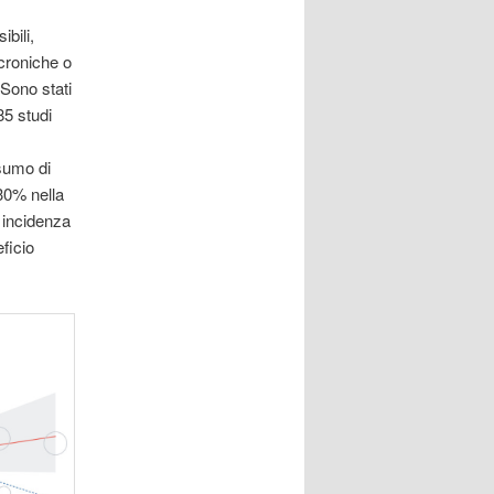
ibili,
 croniche o
 Sono stati
85 studi
nsumo di
-30% nella
i incidenza
eficio