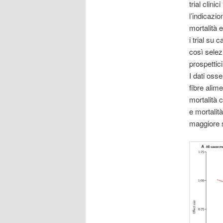
trial clini
l’indicazio
mortalità e
i trial su 
così selezi
prospettici
I dati oss
fibre alim
mortalità 
e mortalità
maggiore s