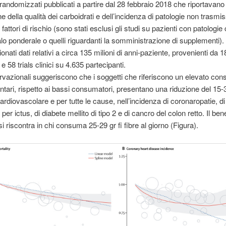
ci randomizzati pubblicati a partire dal 28 febbraio 2018 che riportavano
ne della qualità dei carboidrati e dell’incidenza di patologie non trasmiss
 fattori di rischio (sono stati esclusi gli studi su pazienti con patologie
calo ponderale o quelli riguardanti la somministrazione di supplementi).
onati dati relativi a circa 135 milioni di anni-paziente, provenienti da 1
 e 58 trials clinici su 4.635 partecipanti.
ervazionali suggeriscono che i soggetti che riferiscono un elevato co
entari, rispetto ai bassi consumatori, presentano una riduzione del 15
cardiovascolare e per tutte le cause, nell’incidenza di coronaropatie, d
 per ictus, di diabete mellito di tipo 2 e di cancro del colon retto. Il ben
i riscontra in chi consuma 25-29 gr fi fibre al giorno (Figura).