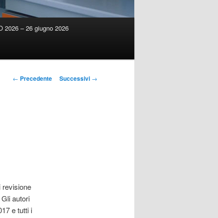
2026 – 26 giugno 2026
Navigazione
←
Precedente
Successivi
→
articolo
i revisione
 Gli autori
17 e tutti i