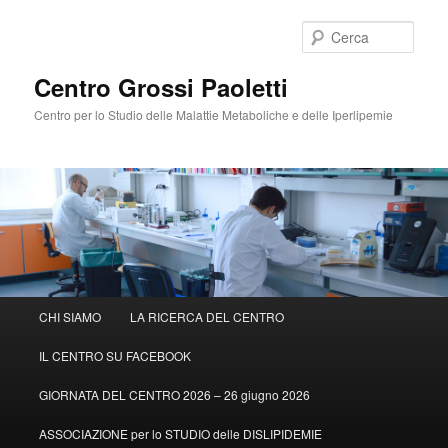
Cerca
Centro Grossi Paoletti
Centro per lo Studio delle Malattie Metaboliche e delle Iperlipemie
Menù
CHI SIAMO
LA RICERCA DEL CENTRO
Vai
principale
IL CENTRO SU FACEBOOK
al
GIORNATA DEL CENTRO 2026 – 26 giugno 2026
contenuto
ASSOCIAZIONE per lo STUDIO delle DISLIPIDEMIE
principale