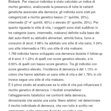
Biobank. Per ciascun individuo è stato calcolato un indice di
rischio genetico, analizzando la presenza di tutte le varianti
genetiche associate alla demenza; gli individui sono stati poi
categorizzati a rischio genetico basso (1° quintile, 20%),
intermedio (2°-4° quintili, 60%) o elevato (5° quintile, 20%). Per
quanto riguarda lo stile di vita, i soggetti sono stati suddivisi in
tre categorie (sano, intermedio, malsano) definite sulla base dei
dati auto-riferiti su abitudini alimentari, attività fisica, fumo e
consumo di alcol; il 68% ha adottato uno stile di vita sano, il 24%
uno stile intermedio e l’8% uno stile di vita malsano.
1.769 individui hanno sviluppato una demenza durante il follow-up
di 8 anni; il 1.23% di quelli con score genetico elevato, e lo
0.63% di quelli con basso score genetico. Tra gli individui con
score genetico elevato, l’incidenza di demenza è del 1.13% in
coloro che hanno adottato un sano stile di vita e del 1.78% in chi
invece segue uno stile di vita malsano.
È il primo studio ad analizzare se lo stile di vita può influenzare il
rischio genetico di demenza. I risultati smantellano
l’atteggiamento fatalistico nei confronti della demenza,
dimostrando che esiste una sorta ‘libero arbitrio’ nel determinare
il rischio individuale di demenza, che non tutto è scritto nei
cromosomi, e che ciascuno di noi ha un ruolo e una