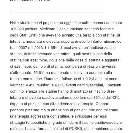
Nello studio che vi proponiamo oggi i ricercatori hanno esaminato
105.329 pazienti Medicare (l’assicurazione sanitaria federale
degli Stati Uniti) che avevano avviato una terapia con statine, di
intensità moderata o elevata, dopo aver subito infarto miocardico
tra il 2007 e il 2013. L’1,65% di essi aveva un’intolleranza alle
statine, definita secondo vari criteri, quali sostituzione della
statina con ezetimibe, riduzione della dose di statina e aggiunta
di ezetimibe, cambio di statina, comparsa di reazioni avverse;
d’altro canto, 52,8% ha mantenuto un’elevata aderenza alla
terapia con statine. Durante il follow-up di 1,9-2,3 anni, si sono
verificati 4.450 re-infarti e 6.250 eventi cardiovascolari. I pazienti
con intolleranza alle statine hanno dimostrato un rischio di re-
infarto e di evento cardiovascolare superiore del 36% e del 43%
rispetto ai pazienti con alta aderenza alla terapia. Occorre
pertanto prestare molta attenzione ai pazienti che non tollerano
una terapia aggressiva con statine, e sviluppare per essi
strategie terapeutiche in grado di ridurre il rischio cardiovascolare
residuo. I nuovi farmaci inibitori di PCSK9, di cui abbiamo parlato