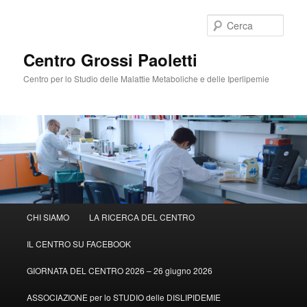
Cerca
Centro Grossi Paoletti
Centro per lo Studio delle Malattie Metaboliche e delle Iperlipemie
Menù
CHI SIAMO
LA RICERCA DEL CENTRO
Vai
principale
IL CENTRO SU FACEBOOK
al
GIORNATA DEL CENTRO 2026 – 26 giugno 2026
contenuto
ASSOCIAZIONE per lo STUDIO delle DISLIPIDEMIE
principale