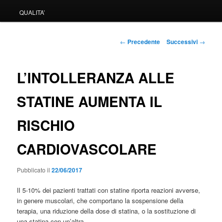
QUALITA’
Navigazione
←
Precedente
Successivi
→
articolo
L’INTOLLERANZA ALLE
STATINE AUMENTA IL
RISCHIO
CARDIOVASCOLARE
Pubblicato il
22/06/2017
Il 5-10% dei pazienti trattati con statine riporta reazioni avverse,
in genere muscolari, che comportano la sospensione della
terapia, una riduzione della dose di statina, o la sostituzione di
una statina con un’altra.