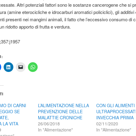
cessate. Altri potenziali fattori sono le sostanze cancerogene che si 
ura (amine eterocicliche e idrocarburi aromatici policiclici), gli additivi 
ti presenti nei mangimi animali, il fatto che l’eccessivo consumo di 
n ridotto apporto di frutta e verdura.
357:j1957
I:
TI
MO DI CARNI
L’ALIMENTAZIONE NELLA
CON GLI ALIMENTI
EGGIO SE
PREVENZIONE DELLE
ULTRAPROCESSATI
ATE,
MALATTIE CRONICHE
INVECCHIA PRIMA
 LA VITA
26/06/2018
02/11/2020
9
In "Alimentazione"
In "Alimentazione"
tazione"