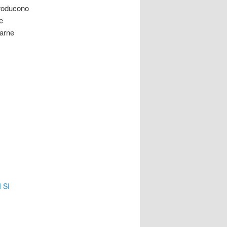
producono
e
carne
 SI