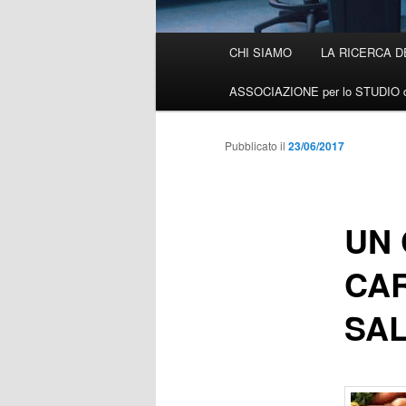
Menù
CHI SIAMO
LA RICERCA D
Vai
principale
ASSOCIAZIONE per lo STUDIO d
al
contenuto
Pubblicato il
23/06/2017
principale
UN 
CAR
SA