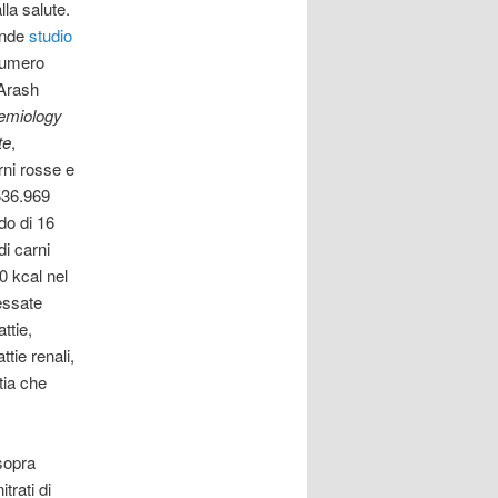
la salute.
ande
studio
 numero
 Arash
emiology
te
,
rni rosse e
536.969
do di 16
di carni
0 kcal nel
essate
ttie,
ttie renali,
tia che
sopra
itrati di