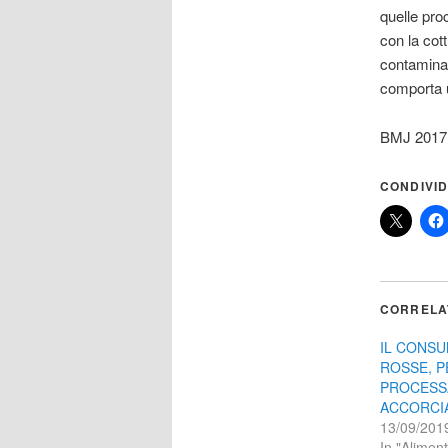
quelle pro
con la cott
contaminan
comporta u
BMJ 2017;
CONDIVID
CORRELA
IL CONSU
ROSSE, P
PROCESS
ACCORCIA
13/09/201
In "Alimen