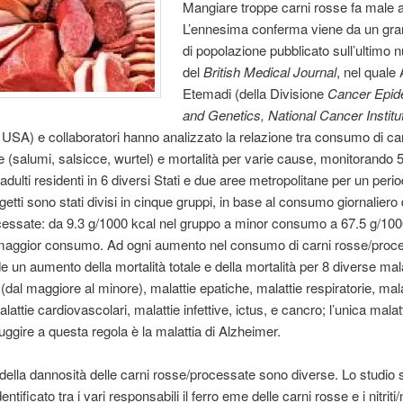
Mangiare troppe carni rosse fa male al
L’ennesima conferma viene da un gr
di popolazione pubblicato sull’ultimo
del
British Medical Journal
, nel quale
Etemadi (della Divisione
Cancer Epid
and Genetics
, National Cancer Institu
USA) e collaboratori hanno analizzato la relazione tra consumo di ca
 (salumi, salsicce, wurtel) e mortalità per varie cause, monitorando 
adulti residenti in 6 diversi Stati e due aree metropolitane per un perio
getti sono stati divisi in cinque gruppi, in base al consumo giornaliero 
essate: da 9.3 g/1000 kcal nel gruppo a minor consumo a 67.5 g/100
maggior consumo. Ad ogni aumento nel consumo di carni rosse/proc
e un aumento della mortalità totale e della mortalità per 8 diverse mala
 (dal maggiore al minore), malattie epatiche, malattie respiratorie, mala
lattie cardiovascolari, malattie infettive, ictus, e cancro; l’unica malat
ggire a questa regola è la malattia di Alzheimer.
 della dannosità delle carni rosse/processate sono diverse. Lo studio 
entificato tra i vari responsabili il ferro eme delle carni rosse e i nitriti/n