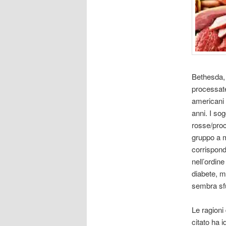
Bethesda, 
processate
americani 
anni. I sog
rosse/proc
gruppo a 
corrispond
nell’ordine
diabete, ma
sembra sfu
Le ragioni
citato ha id