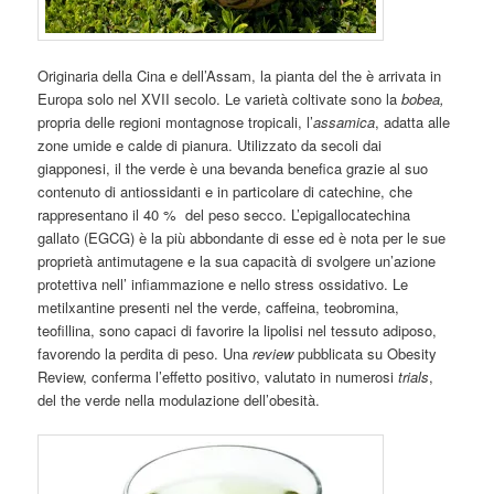
Originaria della Cina e dell’Assam, la pianta del the è arrivata in
Europa solo nel XVII secolo. Le varietà coltivate sono la
bobea,
propria delle regioni montagnose tropicali, l’
assamica
, adatta alle
zone umide e calde di pianura. Utilizzato da secoli dai
giapponesi, il the verde è una bevanda benefica grazie al suo
contenuto di antiossidanti e in particolare di catechine, che
rappresentano il 40 % del peso secco. L’epigallocatechina
gallato (EGCG) è la più abbondante di esse ed è nota per le sue
proprietà antimutagene e la sua capacità di svolgere un’azione
protettiva nell’ infiammazione e nello stress ossidativo. Le
metilxantine presenti nel the verde, caffeina, teobromina,
teofillina, sono capaci di favorire la lipolisi nel tessuto adiposo,
favorendo la perdita di peso. Una
review
pubblicata su Obesity
Review, conferma l’effetto positivo, valutato in numerosi
trials
,
del the verde nella modulazione dell’obesità.