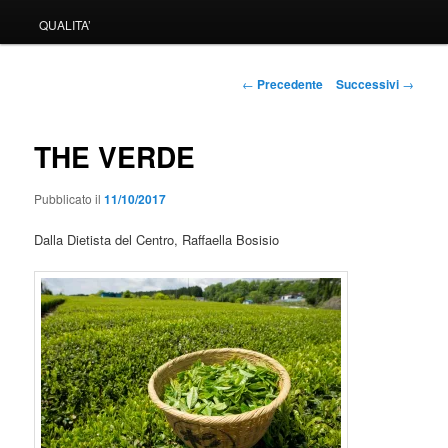
QUALITA’
Navigazione
←
Precedente
Successivi
→
articolo
THE VERDE
Pubblicato il
11/10/2017
Dalla Dietista del Centro, Raffaella Bosisio