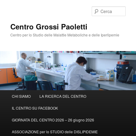
Cerca
Centro Grossi Paoletti
Centro per lo Studio delle Malattie Metaboliche e delle Iperlipemie
Menù
CHI SIAMO
LA RICERCA DEL CENTRO
Vai
principale
IL CENTRO SU FACEBOOK
al
GIORNATA DEL CENTRO 2026 – 26 giugno 2026
contenuto
ASSOCIAZIONE per lo STUDIO delle DISLIPIDEMIE
principale