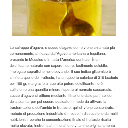
Lo sciroppo d’agave, o succo d’agave come viene chiamato più
comunemente, si ricava dall’Agave americana e tequilana,
presente in Messico e in tutta l’America centrale. È un
dolcificante naturale con sapore neutro, facilmente solubile,
impiegato soprattutto nelle bevande. Il suo indice glicemico è
simile a quello del fruttosio, ha un apporto calorico di 310 kcalorie
per 100 gr, ma grazie al suo alto potere dolcificante ne è
sufficiente una quantità minore rispetto al normale saccarosio. Il
succo d’agave si ottiene mediante filtrazione dalle parti solide
della pianta, per poi essere scaldato in modo da attivare la
trasformazione dell’amido in fruttosio; quindi viene concentrato. Il
metodo di produzione industriale è messo in discussione da molti
nutrizionisti perché la concentrazione finale di fruttosio risulta
molto elevata; inotre i sali minerali e le vitamine originariamente