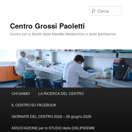
Cerca
Centro Grossi Paoletti
Centro per lo Studio delle Malattie Metaboliche e delle Iperlipemie
Menù
CHI SIAMO
LA RICERCA DEL CENTRO
Vai
Vai
principale
IL CENTRO SU FACEBOOK
al
al
GIORNATA DEL CENTRO 2026 – 26 giugno 2026
contenuto
contenuto
ASSOCIAZIONE per lo STUDIO delle DISLIPIDEMIE
principale
secondario