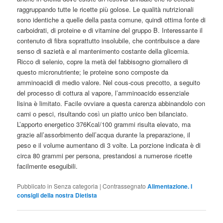
raggruppando tutte le ricette più golose. Le qualità nutrizionali
sono identiche a quelle della pasta comune, quindi ottima fonte di
carboidrati, di proteine e di vitamine del gruppo B. Interessante il
contenuto di fibra soprattutto insolubile, che contribuisce a dare
senso di sazietà e al mantenimento costante della glicemia.
Ricco di selenio, copre la metà del fabbisogno giornaliero di
questo micronutriente; le proteine sono composte da
amminoacidi di medio valore. Nel cous-cous precotto, a seguito
del processo di cottura al vapore, l’amminoacido essenziale
lisina è limitato. Facile ovviare a questa carenza abbinandolo con
carni o pesci, risultando così un piatto unico ben bilanciato.
L’apporto energetico 376Kcal/100 grammi risulta elevato, ma
grazie all’assorbimento dell’acqua durante la preparazione, il
peso e il volume aumentano di 3 volte. La porzione indicata è di
circa 80 grammi per persona, prestandosi a numerose ricette
facilmente eseguibili.
Pubblicato in
Senza categoria
|
Contrassegnato
Alimentazione. I
consigli della nostra Dietista