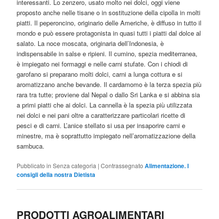
interessanti. Lo zenzero, usato molto nei dolci, oggi viene
proposto anche nelle tisane o in sostituzione della cipolla in molti
piatti. Il peperoncino, originario delle Americhe, è diffuso in tutto il
mondo e può essere protagonista in quasi tutti i piatti dal dolce al
salato. La noce moscata, originaria dell’Indonesia, è
indispensabile in salse e ripieni. Il cumino, spezia mediterranea,
è impiegato nei formaggi e nelle carni stufate. Con i chiodi di
garofano si preparano molti dolci, carni a lunga cottura e si
aromatizzano anche bevande. Il cardamomo è la terza spezia più
rara tra tutte; proviene dal Nepal o dallo Sri Lanka e si abbina sia
a primi piatti che ai dolci. La cannella è la spezia più utilizzata
nei dolci e nei pani oltre a caratterizzare particolari ricette di
pesci e di carni. L’anice stellato si usa per insaporire carni e
minestre, ma è soprattutto impiegato nell’aromatizzazione della
sambuca.
Pubblicato in
Senza categoria
|
Contrassegnato
Alimentazione. I
consigli della nostra Dietista
PRODOTTI AGROALIMENTARI