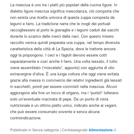
La mesciua è uno tra i piatti più popolari della cucina ligure. In
dialetto ligure mesciua significa mescolanza, ciò comporta che
non esista una ricetta univoca di questa zuppa composta da
legumi e farro. La tradizione narra che le mogli dei portuali
raccogliessero al porto le granaglie e i legumi caduti dai sacchi
durante lo scarico delle merci dalle navi. Con questo misero
raccolto veniva quindi preparata una zuppa, nel tempo divenuta
caratteristica della città di La Spezia, dove le trattorie ancora
oggi la propongono. I ceci e i fagioli devono essere cotti
separatamente e così anche il farro. Una volta lessato, il tutto
viene assemblato (“miscelato”, appunto) con aggiunta di olio
extravergine d’oliva. È una lunga cottura che oggi viene evitata
grazie alla messa in commercio dei relativi ingredienti già lessati
in sacchetti, pronti per essere commisti nella mesciua. Alcuni
aggiungono alla fine un tocco di origano, ma i “puristi” tollerano
solo un’eventuale macinata di pepe. Da un punto di vista
nutrizionale è un ottimo piatto unico, indicato anche ai vegani,
che può essere consumato sovente e senza alcuna
controindicazione.
Pubblicato in
Senza categoria
|
Contrassegnato
Alimentazione. I