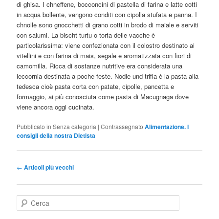
di ghisa. I chneffene, bocconcini di pastella di farina e latte cotti
in acqua bollente, vengono conditi con cipolla stufata e panna. I
chnolle sono gnocchetti di grano cotti in brodo di maiale e serviti
con salumi. La bischt turtu o torta delle vacche è
particolarissima: viene confezionata con il colostro destinato ai
vitellini e con farina di mais, segale e aromatizzata con fiori di
camomilla. Ricca di sostanze nutritive era considerata una
leccornia destinata a poche feste. Nodle und trifla è la pasta alla
tedesca cioè pasta corta con patate, cipolle, pancetta e
formaggio, ai più conosciuta come pasta di Macugnaga dove
viene ancora oggi cucinata.
Pubblicato in
Senza categoria
|
Contrassegnato
Alimentazione. I
consigli della nostra Dietista
Navigazione
←
Articoli più vecchi
articolo
C
e
r