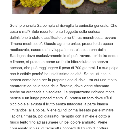
Se si pronuncia Sa pompia si risveglia la curiosità generale. Che
cosa è mai? Solo recentemente l’oggetto della curiosa
definizione è stato classificato come Citrus monstruosa, ovvero
“limone mostruoso”. Questo agrume unico, presente da epoca
medioevale, nasce e si sviluppa in una piccola zona della
Sardegna dove esclusivamente lo si può trovare. Ibrido tra cedro
e limone, si presenta come un frutto bitorzoluto con scorza
spessa, che può raggiungere il peso di 700 grammi. La sua polpa
non è edibile perché ha un’altissima acidità. Se ne utilizza la
scorza come base per la preparazione di dolci, tra cui uno molto
caratteristico nella zona della Baronia, dove viene chiamato
anche sa aranzada siniscolesa. La preparazione richiede molta
perizia e un lungo procedimento. Si pratica un foro dove c’è il
picciolo e si svuota il frutto senza intaccare la parte bianca
limitandosi alla polpa. Viene quindi prima lessato per eliminare
l’acidità rimasta, poi glassato, riempito con il miele e cotto a
fuoco lento fino ad assumere un bel colore ambrato. Viene
conservato in vasi di terracotta ricoperti di liquido di cottura,