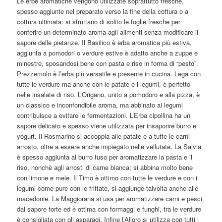
Le erbe aromatiche vengono utilizzate soprattutto fresche,
spesso aggiunte nel preparato verso la fine della cottura o a
cottura ultimata: si sfruttano di solito le foglie fresche per
conferire un determinato aroma agli alimenti senza modificare il
sapore delle pietanze. Il Basilico è erba aromatica più estiva,
aggiunta a pomodori o verdure estive è adatto anche a zuppe e
minestre, sposandosi bene con pasta e riso in forma di “pesto”.
Prezzemolo è l’erba più versatile e presente in cucina. Lega con
tutte le verdure ma anche con le patate e i legumi, è perfetto
nelle insalate di riso. L’Origano, unito a pomodoro e alla pizza, è
un classico e inconfondibile aroma, ma abbinato ai legumi
contribuisce a evitare le fermentazioni. L’Erba cipollina ha un
sapore delicato e spesso viene utilizzata per insaporire burro e
yogurt. Il Rosmarino si accoppia alle patate e a tutte le carni
arrosto, oltre a essere anche impiegato nelle vellutate. La Salvia
è spesso aggiunta al burro fuso per aromatizzare la pasta e il
riso, nonchè agli arrosti di carne bianca; si abbina molto bene
con limone e mele. Il Timo è ottimo con tutte le verdure e con i
legumi come pure con le frittate, si aggiunge talvolta anche alle
macedonie. La Maggiorana si usa per aromatizzare carni e pesci
dal sapore forte ed è ottima con formaggi e funghi, tra le verdure
è consigliata con gli asparagi. Infine l’Alloro si utilizza con tutti i