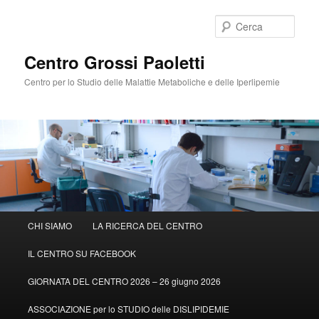
Cerca
Centro Grossi Paoletti
Centro per lo Studio delle Malattie Metaboliche e delle Iperlipemie
Menù
CHI SIAMO
LA RICERCA DEL CENTRO
Vai
principale
IL CENTRO SU FACEBOOK
al
GIORNATA DEL CENTRO 2026 – 26 giugno 2026
contenuto
ASSOCIAZIONE per lo STUDIO delle DISLIPIDEMIE
principale