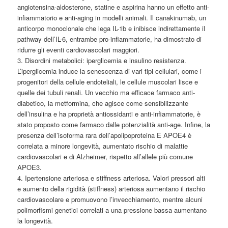
angiotensina-aldosterone, statine e aspirina hanno un effetto anti-
infiammatorio e anti-aging in modelli animali. Il canakinumab, un
anticorpo monoclonale che lega IL-1b e inibisce indirettamente il
pathway dell’IL-6, entrambe pro-infiammatorie, ha dimostrato di
ridurre gli eventi cardiovascolari maggiori.
3. Disordini metabolici: iperglicemia e insulino resistenza.
L’iperglicemia induce la senescenza di vari tipi cellulari, come i
progenitori della cellule endoteliali, le cellule muscolari lisce e
quelle dei tubuli renali. Un vecchio ma efficace farmaco anti-
diabetico, la metformina, che agisce come sensibilizzante
dell’insulina e ha proprietà antiossidanti e anti-infiammatorie, è
stato proposto come farmaco dalle potenzialità anti-age. Infine, la
presenza dell’isoforma rara dell’apolipoproteina E APOE4 è
correlata a minore longevità, aumentato rischio di malattie
cardiovascolari e di Alzheimer, rispetto all’allele più comune
APOE3.
4. Ipertensione arteriosa e stiffness arteriosa. Valori pressori alti
e aumento della rigidità (stiffness) arteriosa aumentano il rischio
cardiovascolare e promuovono l’invecchiamento, mentre alcuni
polimorfismi genetici correlati a una pressione bassa aumentano
la longevità.