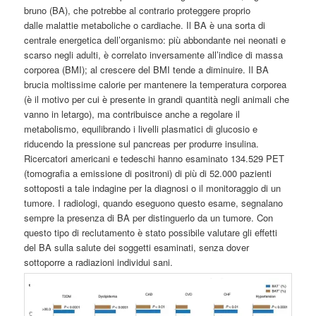
bruno (BA), che potrebbe al contrario
proteggere proprio
dalle
malattie metaboliche o cardiache. Il BA è una sorta di
centrale energetica dell’organismo: più abbondante nei neonati e
scarso negli adulti, è correlato inversamente all’indice di massa
corporea (BMI); al crescere del BMI tende a diminuire. Il BA
brucia moltissime calorie per mantenere la temperatura corporea
(è il motivo per cui è presente in grandi quantità negli animali che
vanno in letargo), ma contribuisce anche a regolare il
metabolismo, equilibrando i livelli plasmatici di glucosio e
riducendo la pressione sul pancreas per produrre insulina.
Ricercatori americani e tedeschi hanno esaminato 134.529 PET
(tomografia a emissione di positroni) di più di 52.000 pazienti
sottoposti a tale indagine per la diagnosi o il monitoraggio di un
tumore. I radiologi, quando eseguono questo esame, segnalano
sempre la presenza di BA per distinguerlo da un tumore. Con
questo tipo di reclutamento è stato possibile valutare gli effetti
del BA sulla salute dei soggetti esaminati, senza dover
sottoporre a radiazioni individui sani.