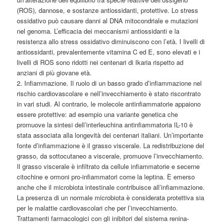
(ROS), dannose, e sostanze antiossidanti, protettive. Lo stress
ossidativo può causare danni al DNA mitocondriale e mutazioni
nel genoma. L’efficacia dei meccanismi antiossidanti e la
resistenza allo stress ossidativo diminuiscono con l’età. I livelli di
antiossidanti, prevalentemente vitamina C ed E, sono elevati e i
livelli di ROS sono ridotti nei centenari di Ikaria rispetto ad
anziani di più giovane età.
2. Infiammazione. Il ruolo di un basso grado d’infiammazione nel
rischio cardiovascolare e nell’invecchiamento è stato riscontrato
in vari studi. Al contrario, le molecole antinfiammatorie appaiono
essere protettive: ad esempio una variante genetica che
promuove la sintesi dell’interleuchina antinfiammatoria IL-10 è
stata associata alla longevità dei centenari italiani. Un’importante
fonte d’infiammazione è il grasso viscerale. La redistribuzione del
grasso, da sottocutaneo a viscerale, promuove l’invecchiamento.
Il grasso viscerale è infiltrato da cellule infiammatorie e secerne
citochine e ormoni pro-infiammatori come la leptina. È emerso
anche che il microbiota intestinale contribuisce all’infiammazione.
La presenza di un normale microbiota è considerata protettiva sia
per le malattie cardiovascolari che per l’invecchiamento.
Trattamenti farmacologici con gli inibitori del sistema renina-