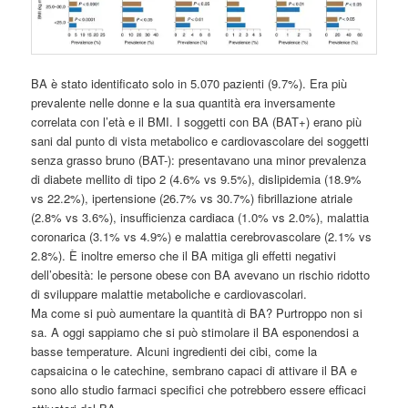
BA è stato identificato solo in 5.070 pazienti (9.7%). Era più
prevalente nelle donne e la sua quantità era inversamente
correlata con l’età e il BMI. I soggetti con BA (BAT+) erano più
sani dal punto di vista metabolico e cardiovascolare dei soggetti
senza grasso bruno (BAT-): presentavano una minor prevalenza
di diabete mellito di tipo 2 (4.6% vs 9.5%), dislipidemia (18.9%
vs 22.2%), ipertensione (26.7% vs 30.7%) fibrillazione atriale
(2.8% vs 3.6%), insufficienza cardiaca (1.0% vs 2.0%), malattia
coronarica (3.1% vs 4.9%) e malattia cerebrovascolare (2.1% vs
2.8%). È inoltre emerso che il BA mitiga gli effetti negativi
dell’obesità: le persone obese con BA avevano un rischio ridotto
di sviluppare malattie metaboliche e cardiovascolari.
Ma come si può aumentare la quantità di BA? Purtroppo non si
sa. A oggi sappiamo che si può stimolare il BA esponendosi a
basse temperature. Alcuni ingredienti dei cibi, come la
capsaicina o le catechine, sembrano capaci di attivare il BA e
sono allo studio farmaci specifici che potrebbero essere efficaci