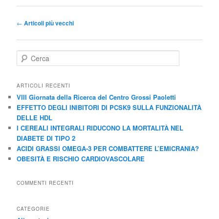
Navigazione
←
Articoli più vecchi
articolo
C
e
r
c
ARTICOLI RECENTI
a
VIII Giornata della Ricerca del Centro Grossi Paoletti
EFFETTO DEGLI INIBITORI DI PCSK9 SULLA FUNZIONALITÀ
DELLE HDL
I CEREALI INTEGRALI RIDUCONO LA MORTALITÀ NEL
DIABETE DI TIPO 2
ACIDI GRASSI OMEGA-3 PER COMBATTERE L’EMICRANIA?
OBESITÀ E RISCHIO CARDIOVASCOLARE
COMMENTI RECENTI
CATEGORIE