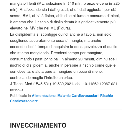
mangiatori lenti (ML, colazione in ≥10 min, pranzo e cena in ≥20
min). Analizzando sia i dati grezzi, che i dati aggiustati per età,
sesso, BMI, attività fisica, abitudine al fumo e consumo di alcol,
è emerso che il rischio di dislipidemia è significativamente più
elevato nei MV che nei ML (Figura).
La dislipidemia si sconfigge quindi anche a tavola, non solo
scegliendo accuratamente cosa si mangia, ma anche
concedendoci il tempo di acquisire la consapevolezza di quello
che stiamo mangiando. Prendersi tempo per mangiare,
consumando i pasti principali in almeno 20 minuti, diminuisce il
rischio di dislipidemia, anche in persone a rischio come quelle
con obesità, e aiuta pure a mangiare un poco di meno,
controllando meglio l’introito calorico.
J Transl Med (IF=5.531) 19:530,2021. doi: 10.1186/s12967-021-
03199-1.
Pubblicato in
Alimentazione
,
Malattie Cardiovascolari
,
Rischio
Cardiovascolare
INVECCHIAMENTO