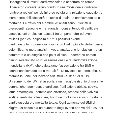
l’insorgenza di eventi cardiovascolari è accertato da tempo.
Ricercatori coreani hanno condotto una “revisione a ombrello”
(umbrella review) per definire se esista una relazione causale tra
incremento dell’adiposità e rischio di malattie cardiovascolari o
mortalità. Le “revisioni a ombrello” analizzano i risultati di
precedenti rassegne e meta-analisi, consentendo di verificare
associazioni e relazioni causali tra un parametro ed eventi
multipli (per. es. adiposità e tutti i possibili eventi
cardiovascolari), ponendosi così a un livello più alto della ricerca
scientifica; le meta-analisi, invece, analizzano le relazioni tra un
parametro e un singolo end-point clinico. I ricercatori coreani
hanno selezionato studi osservazionali e di randomizzazione
mendeliana (RM), che valutavano l’associazione tra BMI e
rischio cardiovascolare o mortalità: 12 revisioni sistematiche, 53
metanalisi (che includevano 501 studi) e 12 studi di RM.
Un aumento del BMI si associa a un maggiore rischio di malattie
coronariche, scompenso cardiaco, fibrillazione atriale, stroke,
ictus emorragico, ipertensione arteriosa, stenosi della valvola
aortica, embolia polmonare, tromboembolismo venoso, mortalità
cardiovascolare e mortalità totale. Ogni aumento del BMI di
5kg/m2 si associa a un aumento degli eventi che va dal 10% per
l’ictus emorragico (RR=1.10; 95%CI 1.01-1.21) al 49% per