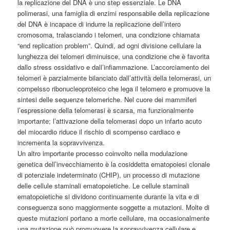
la replicazione del DNA è uno step essenziale. Le DNA
polimerasi, una famiglia di enzimi responsabile della replicazione
del DNA è incapace di indurre la replicazione dell’intero
cromosoma, tralasciando i telomeri, una condizione chiamata
“end replication problem”. Quindi, ad ogni divisione cellulare la
lunghezza dei telomeri diminuisce, una condizione che è favorita
dallo stress ossidativo e dall’infiammazione. L’accorciamento dei
telomeri è parzialmente bilanciato dall’attività della telomerasi, un
compelsso ribonucleoproteico che lega il telomero e promuove la
sintesi delle sequenze telomeriche. Nel cuore dei mammiferi
l’espressione della telomerasi è scarsa, ma funzionalmente
importante; l’attivazione della telomerasi dopo un infarto acuto
del miocardio riduce il rischio di scompenso cardiaco e
incrementa la sopravvivenza.
Un altro importante processo coinvolto nella modulazione
genetica dell’invecchiamento è la cosiddetta ematopoiesi clonale
di potenziale indeterminato (CHIP), un processo di mutazione
delle cellule staminali ematopoietiche. Le cellule staminali
ematopoietiche si dividono continuamente durante la vita e di
conseguenza sono maggiormente soggette a mutazioni. Molte di
queste mutazioni portano a morte cellulare, ma occasionalmente
una mutazione può promuovere la sopravvivenza cellulare e