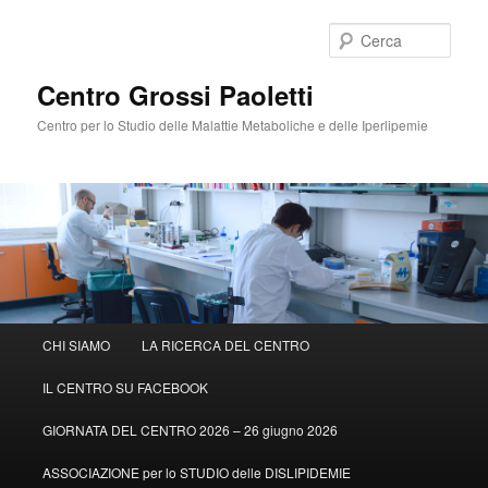
Cerca
Centro Grossi Paoletti
Centro per lo Studio delle Malattie Metaboliche e delle Iperlipemie
Menù
CHI SIAMO
LA RICERCA DEL CENTRO
Vai
Vai
principale
IL CENTRO SU FACEBOOK
al
al
GIORNATA DEL CENTRO 2026 – 26 giugno 2026
contenuto
contenuto
ASSOCIAZIONE per lo STUDIO delle DISLIPIDEMIE
principale
secondario