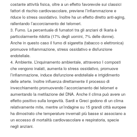
costante attività fisica, oltre a un effetto favorevole sui classici
fattori di rischio cardiovascolare, previene l’infiammazione e
riduce lo stress ossidativo. Inoltre ha un effetto diretto anti-aging,
rallentando l’accorciamento dei telomeri.
3. Fumo. La percentuale di fumatori tra gli anziani di Ikaria è
particolarmente ridotta (17% degli uomini, 7% delle donne).
Anche in questo caso il fumo di sigaretta (tabacco o elettronica)
promuove infiammazione, stress ossidativo e disfunzione
endoteliale.
4. Ambiente. L’inquinamento ambientale, attraverso I composti
che vengono inalati, aumenta lo stress ossidativo, promuove
l’infiammazione, induce disfunzione endoteliale e irrigidimento
delle arterie. Inoltre influenza direttamente il processo di
invecchiamento promuovendo l’accorciamento dei telomeri e
aumentando la metilazione del DNA. Anche il clima può avere un
effetto positivo sulla longevità. Sardi e Greci godono di un clima
relativamente mite, mentre un’indagine su 15 grandi città europee
ha dimostrato che temperature invernali più basse si associano a
un eccesso di mortalità cardiovascolare e respiratoria, specie
negli anziani.