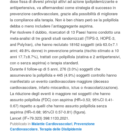
dose fissa di diversi principi attivi ad azione ipolipidemizzante e
antiipertensiva, va affermandosi come strategia di successo in
prevenzione cardiovascolare, grazie alla possibilità di migliorare
la compliance alla terapia. Non è ben chiaro però se la polipillola
debba o meno includere l’antiaggregante aspirina.
Per risolvere il dubbio, ricercatori di 13 Paesi hanno condotto una
meta-analisi di tre grandi studi randomizzati (TIPS-3, HOPE-3,
and PolyIran), che hanno reclutato 18162 soggetti (età 63.0±7.1
anni; 49.8% donne) in prevenzione primaria (rischio stimato a 10
anni 17.7±8.7%), trattati con polipillola (statina e 2 antiipertensivi,
con o senza aspirina) o terapia standard.
Durante il follow-up di 5 anni, 276 (3.0%) soggetti che
assumevano la polipillola e 445 (4.9%) soggetti controllo hanno
manifestato un evento cardiovascolare maggiore (decesso
cardiovascolare, infarto miocardico, ictus o rivascolarizzazione).
La riduzione degli eventi è maggiore nei soggetti che hanno
assunto polipillola (FDC) con aspirina (HR=0.53; 95%CI 0.41-
0.67) rispetto a quelli che hanno assunto polipillola senza
aspirina (HR=0.68; 95%CI 0.57-0.81) (figura).
Lancet (IF=79.323) 398:1133,2021.
Pubblicato in
Malattie Cardiovascolari
,
Prevenzione
Cardiovascolare
,
Terapia delle Dislipidemie