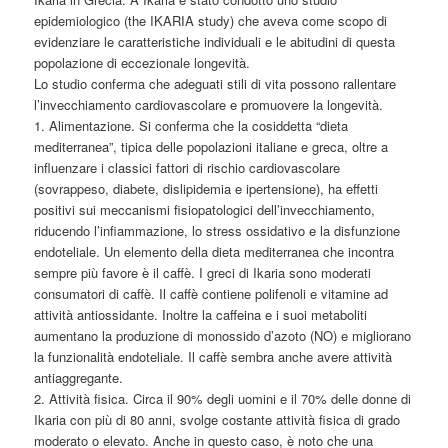
epidemiologico (the IKARIA study) che aveva come scopo di
evidenziare le caratteristiche individuali e le abitudini di questa
popolazione di eccezionale longevità.
Lo studio conferma che adeguati stili di vita possono rallentare
l’invecchiamento cardiovascolare e promuovere la longevità.
1. Alimentazione. Si conferma che la cosiddetta “dieta
mediterranea”, tipica delle popolazioni italiane e greca, oltre a
influenzare i classici fattori di rischio cardiovascolare
(sovrappeso, diabete, dislipidemia e ipertensione), ha effetti
positivi sui meccanismi fisiopatologici dell’invecchiamento,
riducendo l’infiammazione, lo stress ossidativo e la disfunzione
endoteliale. Un elemento della dieta mediterranea che incontra
sempre più favore è il caffè. I greci di Ikaria sono moderati
consumatori di caffè. Il caffè contiene polifenoli e vitamine ad
attività antiossidante. Inoltre la caffeina e i suoi metaboliti
aumentano la produzione di monossido d’azoto (NO) e migliorano
la funzionalità endoteliale. Il caffè sembra anche avere attività
antiaggregante.
2. Attività fisica. Circa il 90% degli uomini e il 70% delle donne di
Ikaria con più di 80 anni, svolge costante attività fisica di grado
moderato o elevato. Anche in questo caso, è noto che una