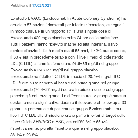
Pubblicato il
17/02/2021
Lo studio EVACS (Evolocumab in Acute Coronary Syndrome) ha
arruolato 57 pazienti ricoverati per infarto miocardico, assegnati
in modo casuale in un rapporto 1:1 a una singola dose di
Evolocumab 420 mg o placebo entro 24 ore dall’ammissione.
Tutti i pazienti hanno ricevuto statine ad alta intensità, salvo
controindicazioni. L’età media era di 55 anni, il 42% erano donne,
il 60% era in precedente terapia con. I livelli medi di colesterolo
LDL (C-LDL) all’ammissione erano 91.5±35 mg/dl nel gruppo
Evolocumab e 89.6±41 mg/dl nel gruppo placebo.
Evolocumab ha ridotto il C-LDL in media di 28.4±4 mg/dl. Il C-
LDL è diminuito rispetto al basale dal primo giorno nel gruppo
Evolocumab (70.4±27 mg/dl) ed era inferiore a quello del gruppo
placebo già dal terzo giorno. La differenza tra i 2 gruppi è rimasta
costantemente significativa durante il ricovero e al follow-up a 30
giorni. La percentuale di pazienti nel gruppo Evolocumab, i cui
livelli di C-LDL alla dimissione erano pari o inferiori ai target delle
Linee Guida AHA/ACC e ESC, era dell’80.8% e 65.4%
rispettivamente, più alta rispetto a quella nel gruppo placebo,
38.1% e 23.8%.