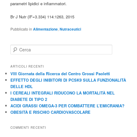
parametri lipidici e infiammatori.
Br J Nutr (IF=3.334) 114:1263, 2015
Pubblicato in
Alimentazione
,
Nutraceutici
C
e
r
c
ARTICOLI RECENTI
a
VIII Giornata della Ricerca del Centro Grossi Paoletti
EFFETTO DEGLI INIBITORI DI PCSK9 SULLA FUNZIONALITÀ
DELLE HDL
I CEREALI INTEGRALI RIDUCONO LA MORTALITÀ NEL
DIABETE DI TIPO 2
ACIDI GRASSI OMEGA-3 PER COMBATTERE L’EMICRANIA?
OBESITÀ E RISCHIO CARDIOVASCOLARE
COMMENTI RECENTI