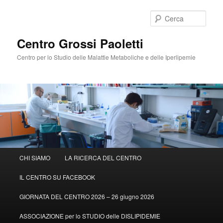
Cerca
Centro Grossi Paoletti
Centro per lo Studio delle Malattie Metaboliche e delle Iperlipemie
Menù
CHI SIAMO
LA RICERCA DEL CENTRO
Vai
Vai
principale
IL CENTRO SU FACEBOOK
al
al
GIORNATA DEL CENTRO 2026 – 26 giugno 2026
contenuto
contenuto
ASSOCIAZIONE per lo STUDIO delle DISLIPIDEMIE
principale
secondario