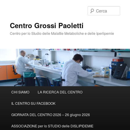
Cerca
Centro Grossi Paoletti
Centro per lo Studio delle Malattie Metaboliche e delle Iperlipemie
Menù
CHI SIAMO
LA RICERCA DEL CENTRO
Vai
principale
IL CENTRO SU FACEBOOK
al
GIORNATA DEL CENTRO 2026 – 26 giugno 2026
contenuto
ASSOCIAZIONE per lo STUDIO delle DISLIPIDEMIE
principale