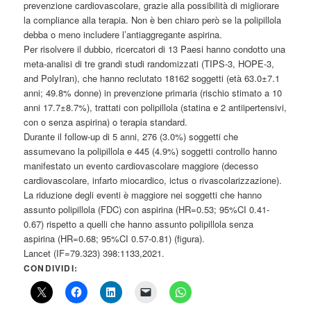
prevenzione cardiovascolare, grazie alla possibilità di migliorare
la compliance alla terapia. Non è ben chiaro però se la polipillola
debba o meno includere l’antiaggregante aspirina.
Per risolvere il dubbio, ricercatori di 13 Paesi hanno condotto una
meta-analisi di tre grandi studi randomizzati (TIPS-3, HOPE-3,
and PolyIran), che hanno reclutato 18162 soggetti (età 63.0±7.1
anni; 49.8% donne) in prevenzione primaria (rischio stimato a 10
anni 17.7±8.7%), trattati con polipillola (statina e 2 antiipertensivi,
con o senza aspirina) o terapia standard.
Durante il follow-up di 5 anni, 276 (3.0%) soggetti che
assumevano la polipillola e 445 (4.9%) soggetti controllo hanno
manifestato un evento cardiovascolare maggiore (decesso
cardiovascolare, infarto miocardico, ictus o rivascolarizzazione).
La riduzione degli eventi è maggiore nei soggetti che hanno
assunto polipillola (FDC) con aspirina (HR=0.53; 95%CI 0.41-
0.67) rispetto a quelli che hanno assunto polipillola senza
aspirina (HR=0.68; 95%CI 0.57-0.81) (figura).
Lancet (IF=79.323) 398:1133,2021.
CONDIVIDI: