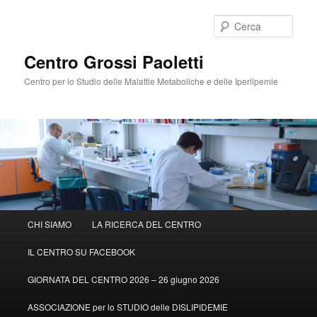
Cerca
Centro Grossi Paoletti
Centro per lo Studio delle Malattie Metaboliche e delle Iperlipemie
Menù
CHI SIAMO
LA RICERCA DEL CENTRO
Vai
principale
IL CENTRO SU FACEBOOK
al
GIORNATA DEL CENTRO 2026 – 26 giugno 2026
contenuto
ASSOCIAZIONE per lo STUDIO delle DISLIPIDEMIE
principale