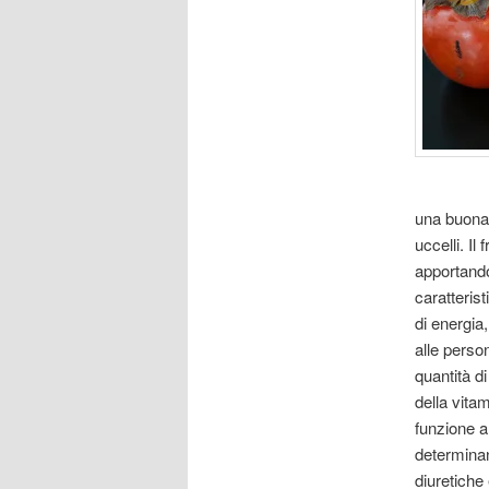
una buona 
uccelli. Il
apportando
caratteris
di energia
alle perso
quantità d
della vita
funzione an
determinan
diuretiche