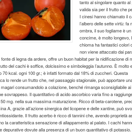
tanto al singolare quanto al 
valida sia per il frutto che pe
I cinesi hanno chiamato il c
l’albero delle sette virtù: fa
ombra, il suo fogliame è un
concime, è molto longevo, 
chioma ha fantastici colori 
non viene attaccato dai para
fonte di legna da ardere, offre un buon habitat per la nidificazione di m
 frutto del cachi è soffice, dolcissimo e simboleggia l’autunno. È molto
 70 kcal. ogni 100 gr.; è infatti formato dal 18% di zuccheri. Questa
tica lo rende un frutto che, nel passaggio stagionale, può apportare un
, magari consumandolo a colazione, benché rimanga sconsigliabile ai 
ne sovrappeso. Il quantitativo di acido ascorbico varia fino a raggiunge
i 50 mg. nella sua massima maturazione. Ricco di beta-carotene, pre
mina A, grazie all’azione sinergica del licopene e delle xantine, può sv
tiossidante. Il frutto acerbo è ricco di tannini che, avendo proprietà as
o la caratteristica sensazione di allappamento al palato. I cachi hann
 e depurative dovute alla presenza di un buon quantitativo di potassio.