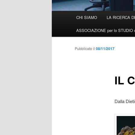
Menù
CHI SIAMO
LA RICERCA D
Vai
principale
ASSOCIAZIONE per lo STUDIO d
al
contenuto
Pubblicato il
08/11/2017
principale
IL 
Dalla Diet