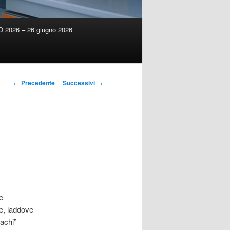
2026 – 26 giugno 2026
Navigazione
←
Precedente
Successivi
→
articolo
e
e, laddove
cachi”