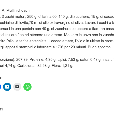
A. Muffin di cachi
i: 3 cachi maturi, 250 g. di farina 00, 140 g. di zucchero, 15 g. di cac
chiaino di lievito,70 ml di olio extravergine di oliva. Lavare i cachi e ta
versarli in una pentola con 40 g. di zucchero e cuocere a fiamma bas
indi frullare fino ad ottenere una crema. Montare le uova con lo zucch
ire l’olio, la farina setacciata, il cacao amaro, l’olio e in ultimo la crem
gli appositi stampini e infornare a 170° per 20 minuti. Buon appetito!
orzione): 207,39. Proteine: 4,35 g. Lipidi: 7,53 g; saturi 0,43 g; insatur
ri 4,74 g. Carboidrati: 32,58 g. Fibra: 1,21 g.
I:
TI