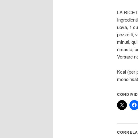
LA RICETT
Ingredient
uova, 1 cuc
pezzetti, 
minuti, qu
rimasto, un
Versare ne
Kcal (per p
monoinsatu
CONDIVID
CORRELA