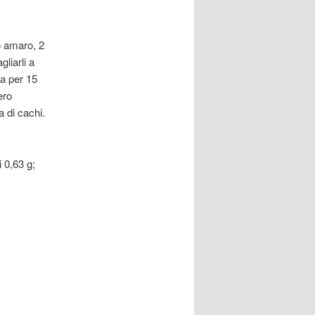
ao amaro, 2
gliarli a
sa per 15
ero
a di cachi.
i 0,63 g;