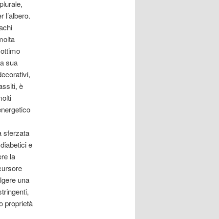
plurale,
r l’albero.
achi
 molta
 ottimo
la sua
decorativi,
ssiti, è
olti
 energetico
a sferzata
diabetici e
re la
cursore
olgere una
tringenti,
o proprietà