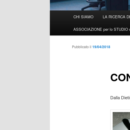
Menù
CHI SIAMO
LA RICERCA D
Vai
principale
ASSOCIAZIONE per lo STUDIO d
al
contenuto
Pubblicato il
19/04/2018
principale
CON
Dalla Diet