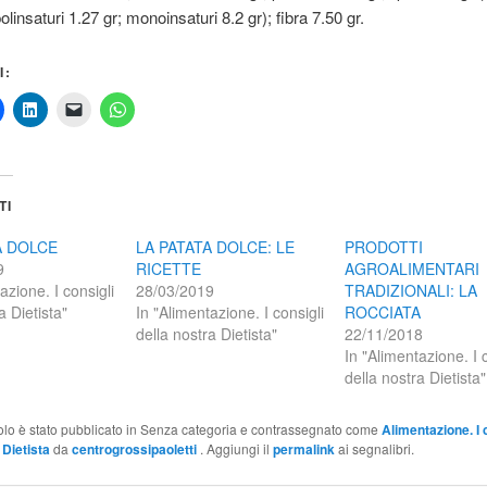
olinsaturi 1.27 gr; monoinsaturi 8.2 gr); fibra 7.50 gr.
I:
TI
A DOLCE
LA PATATA DOLCE: LE
PRODOTTI
9
RICETTE
AGROALIMENTARI
azione. I consigli
28/03/2019
TRADIZIONALI: LA
a Dietista"
In "Alimentazione. I consigli
ROCCIATA
della nostra Dietista"
22/11/2018
In "Alimentazione. I 
della nostra Dietista"
olo è stato pubblicato in Senza categoria e contrassegnato come
Alimentazione. I 
 Dietista
da
centrogrossipaoletti
. Aggiungi il
permalink
ai segnalibri.