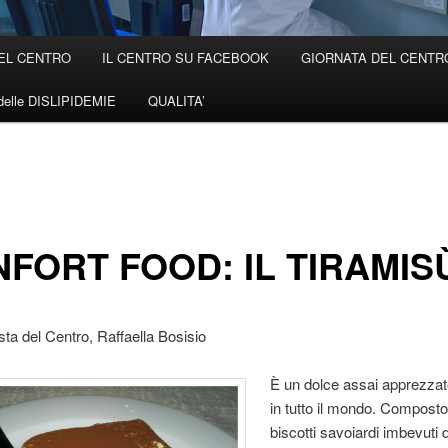
EL CENTRO
IL CENTRO SU FACEBOOK
GIORNATA DEL CENTRO 
elle DISLIPIDEMIE
QUALITA’
FORT FOOD: IL TIRAMIS
ista del Centro, Raffaella Bosisio
È un dolce assai apprezza
in tutto il mondo. Compost
biscotti savoiardi imbevuti d