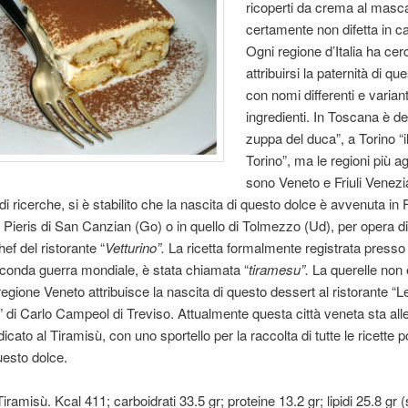
ricoperti da crema al masc
certamente non difetta in ca
Ogni regione d’Italia ha cer
attribuirsi la paternità di qu
con nomi differenti e variant
ingredienti. In Toscana è det
zuppa del duca”, a Torino “i
Torino”, ma le regioni più a
sono Veneto e Friuli Venezia
i ricerche, si è stabilito che la nascita di questo dolce è avvenuta in Fr
Pieris di San Canzian (Go) o in quello di Tolmezzo (Ud), per opera d
ef del ristorante “
Vetturino”.
La ricetta formalmente registrata presso 
conda guerra mondiale, è stata chiamata “
tiramesu”.
La querelle non è
regione Veneto attribuisce la nascita di questo dessert al ristorante “L
 di Carlo Campeol di Treviso. Attualmente questa città veneta sta al
ato al Tiramisù, con uno sportello per la raccolta di tutte le ricette p
uesto dolce.
Tiramisù. Kcal 411; carboidrati 33.5 gr; proteine 13.2 gr; lipidi 25.8 gr (