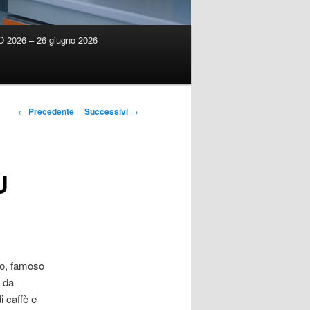
2026 – 26 giugno 2026
Navigazione
←
Precedente
Successivi
→
articolo
Ù
to, famoso
o da
i caffè e