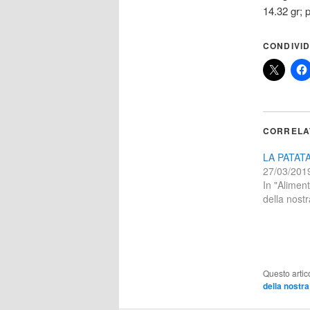
14.32 gr; p
CONDIVID
CORRELA
LA PATAT
27/03/201
In "Aliment
della nostr
Questo artic
della nostra