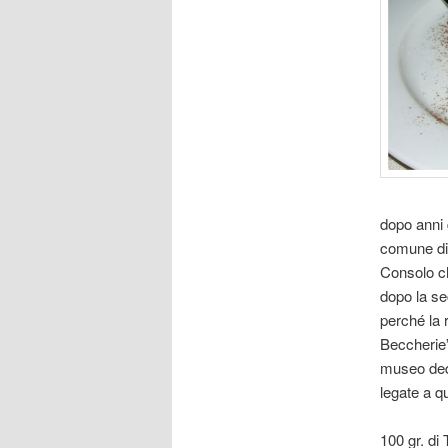
dopo anni d
comune di 
Consolo ch
dopo la se
perché la 
Beccherie”
museo dedic
legate a q
100 gr. di 