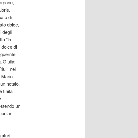
arpone,
lorie.
cato di
esto dolce,
i degli
to “la
l dolce di
gguerrite
 Giulia:
iuli, nel
i Mario
un notaio,
 finita
e
lestendo un
opolari
saturi