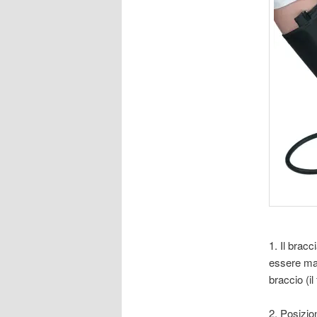
1. Il bracc
essere mag
braccio (i
2. Posizion