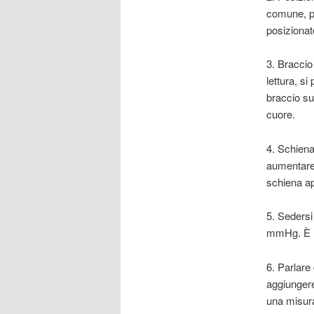
comune, pu
posizionat
3. Braccio
lettura, s
braccio su
cuore.
4. Schiena
aumentare 
schiena ap
5. Sedersi
mmHg. È me
6. Parlare
aggiungere
una misur