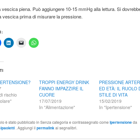
a vescica piena. Può aggiungere 10-15 mmHg alla lettura. Si dovreb
a vescica prima di misurare la pressione.
I:
TI
IPERTENSIONE?
TROPPI ENERGY DRINK
PRESSIONE ARTER
7
FANNO IMPAZZIRE IL
ED ETÀ: IL RUOLO
di rischio
CUORE
STILE DI VITA
olare"
17/07/2019
15/02/2019
In "Alimentazione"
In "Ipertensione"
olo è stato pubblicato in Senza categoria e contrassegnato come
Ipertensione
da
ipaoletti
. Aggiungi il
permalink
ai segnalibri.