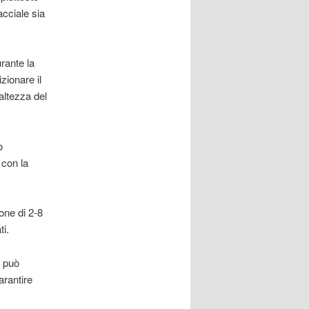
acciale sia
urante la
zionare il
altezza del
ò
 con la
one di 2-8
i.
, può
arantire