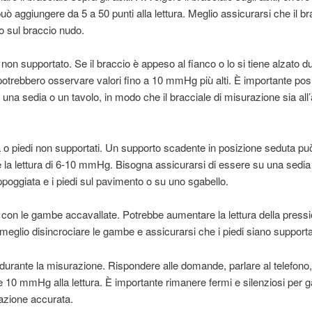
ò aggiungere da 5 a 50 punti alla lettura. Meglio assicurarsi che il br
o sul braccio nudo.
 non supportato. Se il braccio è appeso al fianco o lo si tiene alzato d
i potrebbero osservare valori fino a 10 mmHg più alti. È importante posi
 una sedia o un tavolo, in modo che il bracciale di misurazione sia all’
 o piedi non supportati. Un supporto scadente in posizione seduta pu
la lettura di 6-10 mmHg. Bisogna assicurarsi di essere su una sedia
poggiata e i piedi sul pavimento o su uno sgabello.
 con le gambe accavallate. Potrebbe aumentare la lettura della pressi
glio disincrociare le gambe e assicurarsi che i piedi siano supportat
 durante la misurazione. Rispondere alle domande, parlare al telefono
 10 mmHg alla lettura. È importante rimanere fermi e silenziosi per g
azione accurata.