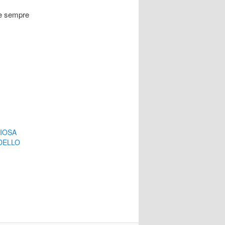
be sempre
IOSA
 DELLO