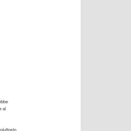
rebbe
 al
 piuttosto