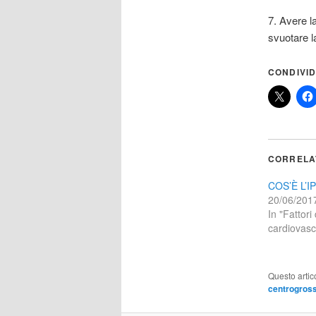
7. Avere l
svuotare l
CONDIVID
CORRELA
COS’È L’
20/06/201
In "Fattori 
cardiovasc
Questo artic
centrogross