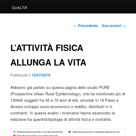
QUALITA’
Navigazione
←
Precedente
Successivi
→
articolo
L’ATTIVITÀ FISICA
ALLUNGA LA VITA
Pubblicato il
13/07/2018
Abbiamo già parlato su questa pagina dello studio PURE
(Prospective Urban Rural Epidemiology), che ha monitorato più di
130000 soggetti fra 35 e 70 anni di età, arruolati in 18 Paesi a
diverso sviluppo socio-economico e reddito, distribuiti in 5
continenti. In questa analisi i ricercatori hanno esaminato la
relazione tra quantità/tipologia di attività fisica e mortalità.