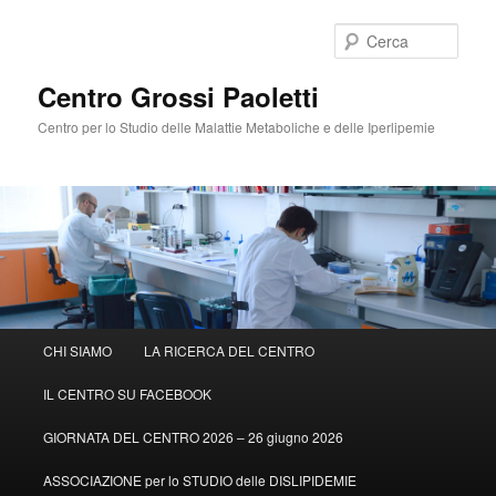
Cerca
Centro Grossi Paoletti
Centro per lo Studio delle Malattie Metaboliche e delle Iperlipemie
Menù
CHI SIAMO
LA RICERCA DEL CENTRO
Vai
principale
IL CENTRO SU FACEBOOK
al
GIORNATA DEL CENTRO 2026 – 26 giugno 2026
contenuto
ASSOCIAZIONE per lo STUDIO delle DISLIPIDEMIE
principale