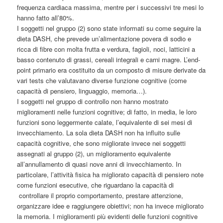
frequenza cardiaca massima, mentre per i successivi tre mesi lo
hanno fatto all’80%.
I soggetti nel gruppo (2) sono state informati su come seguire la
dieta DASH, che prevede un’alimentazione povera di sodio e
ricca di fibre con molta frutta e verdura, fagioli, noci, latticini a
basso contenuto di grassi, cereali integrali e carni magre. L’end-
point primario era costituito da un composto di misure derivate da
vari tests che valutavano diverse funzione cognitive (come
capacità di pensiero, linguaggio, memoria…).
I soggetti nel gruppo di controllo non hanno mostrato
miglioramenti nelle funzioni cognitive; di fatto, in media, le loro
funzioni sono leggermente calate, l’equivalente di sei mesi di
invecchiamento. La sola dieta DASH non ha influito sulle
capacità cognitive, che sono migliorate invece nei soggetti
assegnati al gruppo (2), un miglioramento equivalente
all’annullamento di quasi nove anni di invecchiamento. In
particolare, l’attività fisica ha migliorato capacità di pensiero note
come funzioni esecutive, che riguardano la capacità di
controllare il proprio comportamento, prestare attenzione,
organizzare idee e raggiungere obiettivi; non ha invece migliorato
la memoria. I miglioramenti più evidenti delle funzioni cognitive