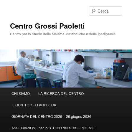
Cerca
Centro Grossi Paoletti
Centro per lo Studio delle Malattie Metaboliche e delle Iperlipemie
Menù
CHI SIAMO
LA RICERCA DEL CENTRO
Vai
Vai
principale
IL CENTRO SU FACEBOOK
al
al
GIORNATA DEL CENTRO 2026 – 26 giugno 2026
contenuto
contenuto
ASSOCIAZIONE per lo STUDIO delle DISLIPIDEMIE
principale
secondario