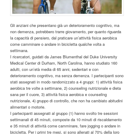
Gli anziani che presentano già un deterioramento cognitivo, ma
non demenza, potrebbero trarre giovamento, per quanto riguarda
la capacità di pensiero, dal praticare un’attività fisica aerobica
come camminare o andare in bicicletta qualche volta a
settimana.
I ricercatori, guidati da James Blumenthal del Duke University
Medical Center di Durham, North Carolina, hanno studiato 160
adulti, con un’età media di 65 anni, sedentari e con
deterioramento cognitivo, ma senza demenza. I partecipanti sono
stati assegnati in modo randomizzato a 4 gruppi: 1) attività fisica
aerobica tre volte a settimane, 2) counseling nutrizionale e dieta
sana per il cuore, 3) attività fisica aerobica e counseling
nutrizionale, 4) gruppo di controllo, che non ha cambiato abitudini
alimentari o motorie.
I partecipanti assegnati al gruppo (1) hanno svolto tre sessioni
settimanali di 45 minuti, composte da 10 minuti di riscaldamento
e 35 minuti di attività come camminare, fare jogging o andare in
bicicletta. Per i primi tre mesi, si sono allenati al 70% della loro