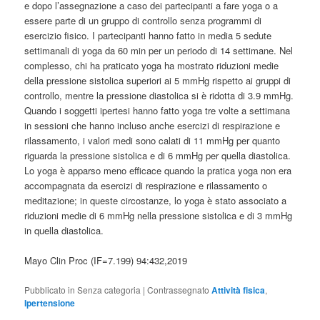
e dopo l’assegnazione a caso dei partecipanti a fare yoga o a
essere parte di un gruppo di controllo senza programmi di
esercizio fisico. I partecipanti hanno fatto in media 5 sedute
settimanali di yoga da 60 min per un periodo di 14 settimane. Nel
complesso, chi ha praticato yoga ha mostrato riduzioni medie
della pressione sistolica superiori ai 5 mmHg rispetto ai gruppi di
controllo, mentre la pressione diastolica si è ridotta di 3.9 mmHg.
Quando i soggetti ipertesi hanno fatto yoga tre volte a settimana
in sessioni che hanno incluso anche esercizi di respirazione e
rilassamento, i valori medi sono calati di 11 mmHg per quanto
riguarda la pressione sistolica e di 6 mmHg per quella diastolica.
Lo yoga è apparso meno efficace quando la pratica yoga non era
accompagnata da esercizi di respirazione e rilassamento o
meditazione; in queste circostanze, lo yoga è stato associato a
riduzioni medie di 6 mmHg nella pressione sistolica e di 3 mmHg
in quella diastolica.
Mayo Clin Proc (IF=7.199) 94:432,2019
Pubblicato in
Senza categoria
|
Contrassegnato
Attività fisica
,
Ipertensione