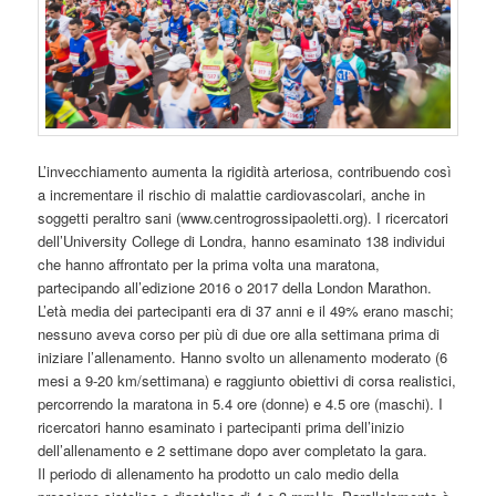
L’invecchiamento aumenta la rigidità arteriosa, contribuendo così
a incrementare il rischio di malattie cardiovascolari, anche in
soggetti peraltro sani (www.centrogrossipaoletti.org). I ricercatori
dell’University College di Londra, hanno esaminato 138 individui
che hanno affrontato per la prima volta una maratona,
partecipando all’edizione 2016 o 2017 della London Marathon.
L’età media dei partecipanti era di 37 anni e il 49% erano maschi;
nessuno aveva corso per più di due ore alla settimana prima di
iniziare l’allenamento. Hanno svolto un allenamento moderato (6
mesi a 9-20 km/settimana) e raggiunto obiettivi di corsa realistici,
percorrendo la maratona in 5.4 ore (donne) e 4.5 ore (maschi). I
ricercatori hanno esaminato i partecipanti prima dell’inizio
dell’allenamento e 2 settimane dopo aver completato la gara.
Il periodo di allenamento ha prodotto un calo medio della