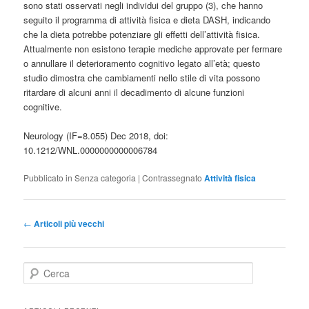
sono stati osservati negli individui del gruppo (3), che hanno
seguito il programma di attività fisica e dieta DASH, indicando
che la dieta potrebbe potenziare gli effetti dell’attività fisica.
Attualmente non esistono terapie mediche approvate per fermare
o annullare il deterioramento cognitivo legato all’età; questo
studio dimostra che cambiamenti nello stile di vita possono
ritardare di alcuni anni il decadimento di alcune funzioni
cognitive.
Neurology (IF=8.055) Dec 2018, doi:
10.1212/WNL.0000000000006784
Pubblicato in
Senza categoria
|
Contrassegnato
Attività fisica
Navigazione
←
Articoli più vecchi
articolo
C
e
r
c