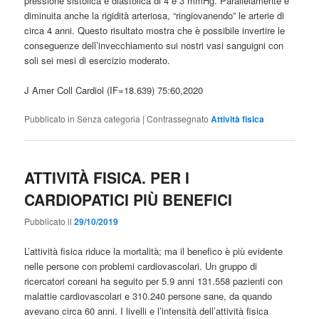
pressione sistolica e diastolica di 4 e 3 mmHg. Parallelamente è
diminuita anche la rigidità arteriosa, “ringiovanendo” le arterie di
circa 4 anni. Questo risultato mostra che è possibile invertire le
conseguenze dell’invecchiamento sui nostri vasi sanguigni con
soli sei mesi di esercizio moderato.
J Amer Coll Cardiol (IF=18.639) 75:60,2020
Pubblicato in
Senza categoria
|
Contrassegnato
Attività fisica
ATTIVITÀ FISICA. PER I
CARDIOPATICI PIÙ BENEFICI
Pubblicato il
29/10/2019
L’attività fisica riduce la mortalità; ma il benefico è più evidente
nelle persone con problemi cardiovascolari. Un gruppo di
ricercatori coreani ha seguito per 5.9 anni 131.558 pazienti con
malattie cardiovascolari e 310.240 persone sane, da quando
avevano circa 60 anni. I livelli e l’intensità dell’attività fisica