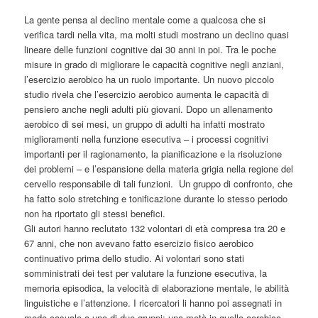
La gente pensa al declino mentale come a qualcosa che si
verifica tardi nella vita, ma molti studi mostrano un declino quasi
lineare delle funzioni cognitive dai 30 anni in poi. Tra le poche
misure in grado di migliorare le capacità cognitive negli anziani,
l’esercizio aerobico ha un ruolo importante. Un nuovo piccolo
studio rivela che l’esercizio aerobico aumenta le capacità di
pensiero anche negli adulti più giovani. Dopo un allenamento
aerobico di sei mesi, un gruppo di adulti ha infatti mostrato
miglioramenti nella funzione esecutiva – i processi cognitivi
importanti per il ragionamento, la pianificazione e la risoluzione
dei problemi – e l’espansione della materia grigia nella regione del
cervello responsabile di tali funzioni. Un gruppo di confronto, che
ha fatto solo stretching e tonificazione durante lo stesso periodo
non ha riportato gli stessi benefici.
Gli autori hanno reclutato 132 volontari di età compresa tra 20 e
67 anni, che non avevano fatto esercizio fisico aerobico
continuativo prima dello studio. Ai volontari sono stati
somministrati dei test per valutare la funzione esecutiva, la
memoria episodica, la velocità di elaborazione mentale, le abilità
linguistiche e l’attenzione. I ricercatori li hanno poi assegnati in
modo casuale a uno di due gruppi: una metà in quello aerobico,