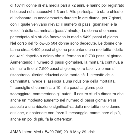
di 16741 donne di età media pari a 72 anni, e hanno poi registrato
i decessi nei successivi 4.3 anni. Alle partecipati è stato chiesto
di indossare un accelerometro durante le ore diurne, per 7 giorni,
con il quale venivano rilevati il numero di passi giornalieri e la
velocità della camminata (passi/minuto). Le donne che hanno
partecipato allo studio facevano in media 5499 passi al giorno.
Nel corso del follow-up 504 donne sono decedute. Le donne che
fanno circa 4.400 passi al giorno presentano una mortalità ridotta
del 41% rispetto a coloro che si fermano a 2.700 passi al giorno.
Aumentando il numero di passi giornalieri, la mortalità continua a
diminuire fino ai 7.500 passi al giorno; oltre tale livello non si
riscontrano ulteriori riduzioni della mortalità. L’intensità della
camminata invece si associa a una riduzione della mortalità.
“Il consiglio di camminare 10 mila passi al giorno può
scoraggiare, commentano gli autori. Il nostro studio dimostra che
anche un modesto aumento nel numero di passi giornalieri si
associa a una riduzione significativa della mortalità nelle donne
anziane, a sostenere con forza il messaggio: camminare di più,
anche un po’ di più, fa la differenza”.
JAMA Intern Med (IF=20.768) 2019 May 29. doi: