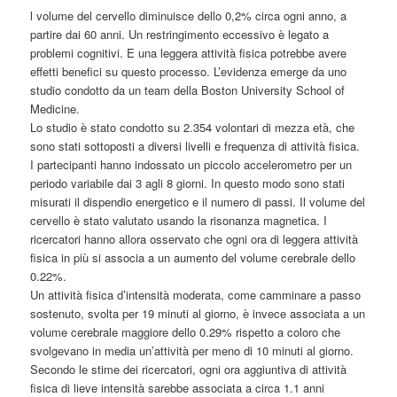
l volume del cervello diminuisce dello 0,2% circa ogni anno, a
partire dai 60 anni. Un restringimento eccessivo è legato a
problemi cognitivi. E una leggera attività fisica potrebbe avere
effetti benefici su questo processo. L’evidenza emerge da uno
studio condotto da un team della Boston University School of
Medicine.
Lo studio è stato condotto su 2.354 volontari di mezza età, che
sono stati sottoposti a diversi livelli e frequenza di attività fisica.
I partecipanti hanno indossato un piccolo accelerometro per un
periodo variabile dai 3 agli 8 giorni. In questo modo sono stati
misurati il dispendio energetico e il numero di passi. Il volume del
cervello è stato valutato usando la risonanza magnetica. I
ricercatori hanno allora osservato che ogni ora di leggera attività
fisica in più si associa a un aumento del volume cerebrale dello
0.22%.
Un attività fisica d’intensità moderata, come camminare a passo
sostenuto, svolta per 19 minuti al giorno, è invece associata a un
volume cerebrale maggiore dello 0.29% rispetto a coloro che
svolgevano in media un’attività per meno di 10 minuti al giorno.
Secondo le stime dei ricercatori, ogni ora aggiuntiva di attività
fisica di lieve intensità sarebbe associata a circa 1.1 anni