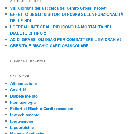
ARTICOLI RECENTI
a
VIII Giornata della Ricerca del Centro Grossi Paoletti
EFFETTO DEGLI INIBITORI DI PCSK9 SULLA FUNZIONALITÀ
DELLE HDL
I CEREALI INTEGRALI RIDUCONO LA MORTALITÀ NEL
DIABETE DI TIPO 2
ACIDI GRASSI OMEGA-3 PER COMBATTERE L’EMICRANIA?
OBESITÀ E RISCHIO CARDIOVASCOLARE
COMMENTI RECENTI
CATEGORIE
Alimentazione
Covid-19
Diabete Mellito
Farmacologia
Fattori di Rischio Cardiovascolare
Invecchiamento
Ipertensione
Lipoproteine
Malattie Cardiache