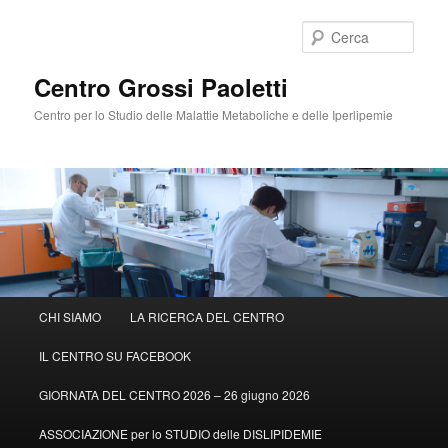
Cerca
Centro Grossi Paoletti
Centro per lo Studio delle Malattie Metaboliche e delle Iperlipemie
Menù
CHI SIAMO
LA RICERCA DEL CENTRO
Vai
principale
IL CENTRO SU FACEBOOK
al
GIORNATA DEL CENTRO 2026 – 26 giugno 2026
contenuto
ASSOCIAZIONE per lo STUDIO delle DISLIPIDEMIE
principale