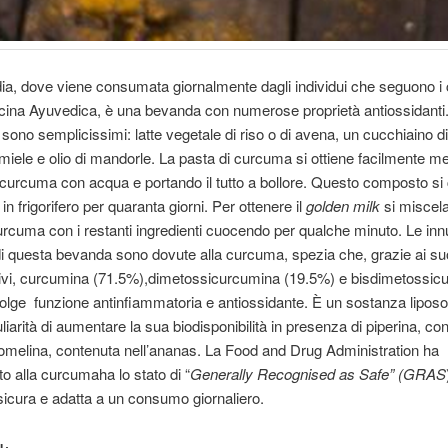
dia, dove viene consumata giornalmente dagli individui che seguono i 
cina Ayuvedica, è una bevanda con numerose proprietà antiossidanti.
i sono semplicissimi: latte vegetale di riso o di avena, un cucchiaino di
iele e olio di mandorle. La pasta di curcuma si ottiene facilmente 
 curcuma con acqua e portando il tutto a bollore. Questo composto s
in frigorifero per quaranta giorni. Per ottenere il
golden milk
si miscel
urcuma con i restanti ingredienti cuocendo per qualche minuto. Le in
di questa bevanda sono dovute alla curcuma, spezia che, grazie ai suo
ttivi, curcumina (71.5%),dimetossicurcumina (19.5%) e bisdimetossi
olge funzione antinfiammatoria e antiossidante. È un sostanza liposo
liarità di aumentare la sua biodisponibilità in presenza di piperina, co
omelina, contenuta nell’ananas. La Food and Drug Administration ha
to alla curcumaha lo stato di “
Generally Recognised as Safe” (GRAS
icura e adatta a un consumo giornaliero.
I: