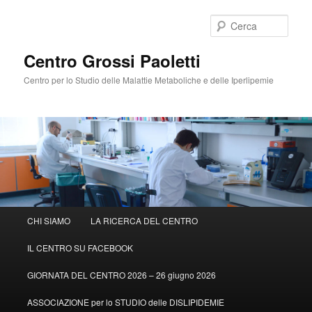
Cerca
Centro Grossi Paoletti
Centro per lo Studio delle Malattie Metaboliche e delle Iperlipemie
Menù
CHI SIAMO
LA RICERCA DEL CENTRO
Vai
principale
IL CENTRO SU FACEBOOK
al
GIORNATA DEL CENTRO 2026 – 26 giugno 2026
contenuto
ASSOCIAZIONE per lo STUDIO delle DISLIPIDEMIE
principale