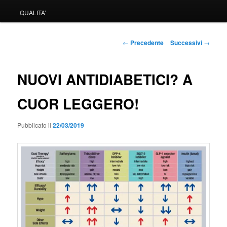
QUALITA’
Navigazione
←
Precedente
Successivi
→
articolo
NUOVI ANTIDIABETICI? A
CUOR LEGGERO!
Pubblicato il
22/03/2019