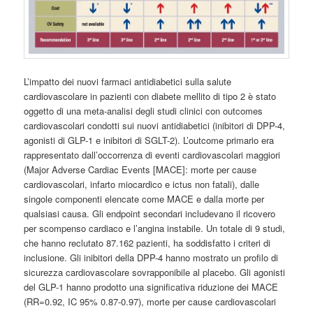
L’impatto dei nuovi farmaci antidiabetici sulla salute
cardiovascolare in pazienti con diabete mellito di tipo 2 è stato
oggetto di una meta-analisi degli studi clinici con outcomes
cardiovascolari condotti sui nuovi antidiabetici (inibitori di DPP-4,
agonisti di GLP-1 e inibitori di SGLT-2). L’outcome primario era
rappresentato dall’occorrenza di eventi cardiovascolari maggiori
(Major Adverse Cardiac Events [MACE]: morte per cause
cardiovascolari, infarto miocardico e ictus non fatali), dalle
singole componenti elencate come MACE e dalla morte per
qualsiasi causa. Gli endpoint secondari includevano il ricovero
per scompenso cardiaco e l’angina instabile. Un totale di 9 studi,
che hanno reclutato 87.162 pazienti, ha soddisfatto i criteri di
inclusione. Gli inibitori della DPP-4 hanno mostrato un profilo di
sicurezza cardiovascolare sovrapponibile al placebo. Gli agonisti
del GLP-1 hanno prodotto una significativa riduzione dei MACE
(RR=0.92, IC 95% 0.87-0.97), morte per cause cardiovascolari