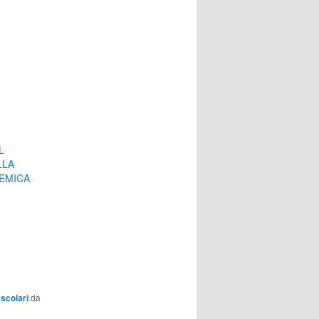
L
LLA
HEMICA
scolari
da