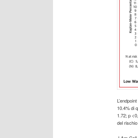
L’endpoint
10.4% di q
1.72; p <0
del rischi
J Am Coll 