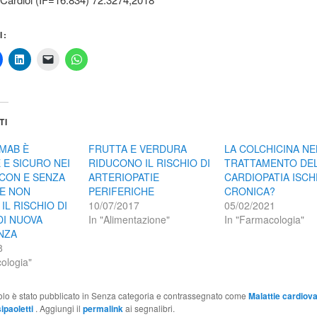
I:
TI
MAB È
FRUTTA E VERDURA
LA COLCHICINA NE
 E SICURO NEI
RIDUCONO IL RISCHIO DI
TRATTAMENTO DE
 CON E SENZA
ARTERIOPATIE
CARDIOPATIA ISC
 E NON
PERIFERICHE
CRONICA?
IL RISCHIO DI
10/07/2017
05/02/2021
DI NUOVA
In "Alimentazione"
In "Farmacologia"
NZA
8
ologia"
olo è stato pubblicato in Senza categoria e contrassegnato come
Malattie cardiova
ipaoletti
. Aggiungi il
permalink
ai segnalibri.