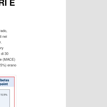
I E
rado,
i nei
D.
ery
 di 30
ore (MACE)
8.5%) erano