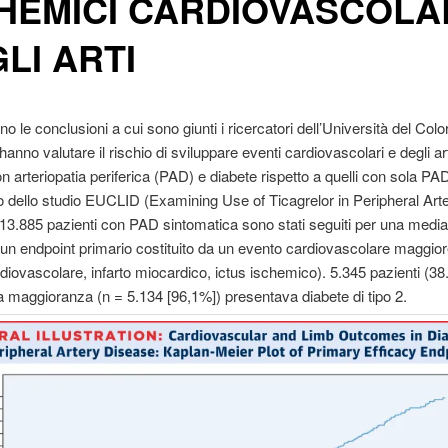
HEMICI CARDIOVASCOLAR
LI ARTI
o le conclusioni a cui sono giunti i ricercatori dell’Università del Colo
nno valutare il rischio di sviluppare eventi cardiovascolari e degli art
on arteriopatia periferica (PAD) e diabete rispetto a quelli con sola PA
o dello studio EUCLID (Examining Use of Ticagrelor in Peripheral Art
13.885 pazienti con PAD sintomatica sono stati seguiti per una media
un endpoint primario costituito da un evento cardiovascolare maggi
diovascolare, infarto miocardico, ictus ischemico). 5.345 pazienti (3
 la maggioranza (n = 5.134 [96,1%]) presentava diabete di tipo 2.