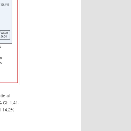
tto al
% CI: 1.41-
el 14.2%