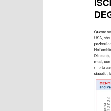
ISC
DEG
Queste son
USA, che ha
pazienti c
Nell’ambit
Disease), 
mesi, con 
(morte car
diabetici;