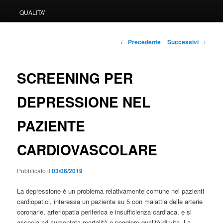
QUALITA’
Navigazione
←
Precedente
Successivi
→
articolo
SCREENING PER
DEPRESSIONE NEL
PAZIENTE
CARDIOVASCOLARE
Pubblicato il
03/06/2019
La depressione è un problema relativamente comune nei pazienti
cardiopatici, interessa un paziente su 5 con malattia delle arterie
coronarie, arteriopatia periferica e insufficienza cardiaca, e si
associa ad aumentata mortalità e peggiore qualità di vita. La