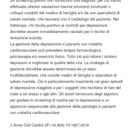
Gli screening positivi non forniscono una diagnosi, per cui vanno
effettuate ulteriori valutazioni tramite strumenti strutturati o
colloqui condotti dal medico di famiglia e/o da uno specialista di
salute mentale, che lavorano con il cardiologo del paziente. Nel
frattempo, chi risulta positivo ai controlli per depressione
dovrebbe essere immediatamente valutato per il rischio di
tentazione suicida.
La gestione della depressione in pazienti con malattia
cardiovascolare può prevedere terapia farmacologica,
psicoterapia e/o esercizio fisico. Tutto ciò può ridurre i sintomi
depressivi e migliorare la qualità della vita. La strategia di
gestione dovrebbe essere determinata da un team
multidisciplinare, che include medici di famiglia e specialisti di
salute mentale. Ciò è particolarmente importante nei gravi episodi
di depressione maggiore e per i soggetti che rischiano di fare del
male a sé stessi o agli altri. Gli autori forniscono degli algoritmi
per guidare lo screening di routine per la depressione e un
approccio sequenziale alla gestione della patologia in pazienti
con malattia cardiovascolare.
J Amer Coll Cardiol (IF=16.834) 73:1827,2019