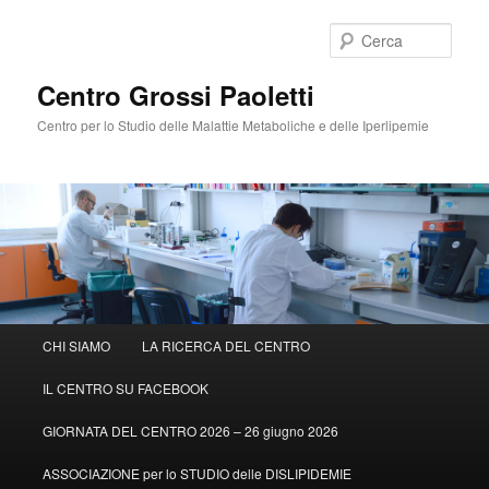
Cerca
Centro Grossi Paoletti
Centro per lo Studio delle Malattie Metaboliche e delle Iperlipemie
Menù
CHI SIAMO
LA RICERCA DEL CENTRO
Vai
principale
IL CENTRO SU FACEBOOK
al
GIORNATA DEL CENTRO 2026 – 26 giugno 2026
contenuto
ASSOCIAZIONE per lo STUDIO delle DISLIPIDEMIE
principale