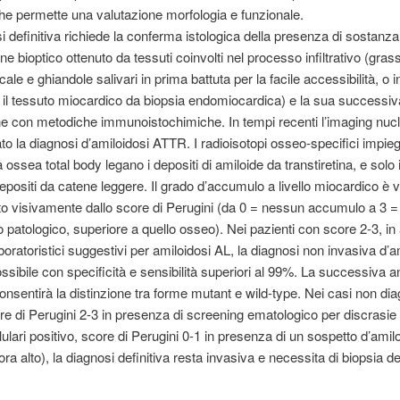
he permette una valutazione morfologia e funzionale.
i definitiva richiede la conferma istologica della presenza di sostanza
e bioptico ottenuto da tessuti coinvolti nel processo infiltrativo (gras
ale e ghiandole salivari in prima battuta per la facile accessibilità, o i
a il tessuto miocardico da biopsia endomiocardica) e la sua successiv
ne con metodiche immunoistochimiche. In tempi recenti l’imaging nuc
ato la diagnosi d’amiloidosi ATTR. I radioisotopi osseo-specifici impieg
a ossea total body legano i depositi di amiloide da transtiretina, e solo
depositi da catene leggere. Il grado d’accumulo a livello miocardico è v
o visivamente dallo score di Perugini (da 0 = nessun accumulo a 3 
 patologico, superiore a quello osseo). Nei pazienti con score 2-3, i
boratoristici suggestivi per amiloidosi AL, la diagnosi non invasiva d’a
sibile con specificità e sensibilità superiori al 99%. La successiva an
onsentirà la distinzione tra forme mutant e wild-type. Nei casi non dia
re di Perugini 2-3 in presenza di screening ematologico per discrasie
ulari positivo, score di Perugini 0-1 in presenza di un sospetto d’amil
a alto), la diagnosi definitiva resta invasiva e necessita di biopsia de