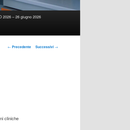
2026 – 26 giugno 2026
Navigazione
←
Precedente
Successivi
→
articolo
ni cliniche