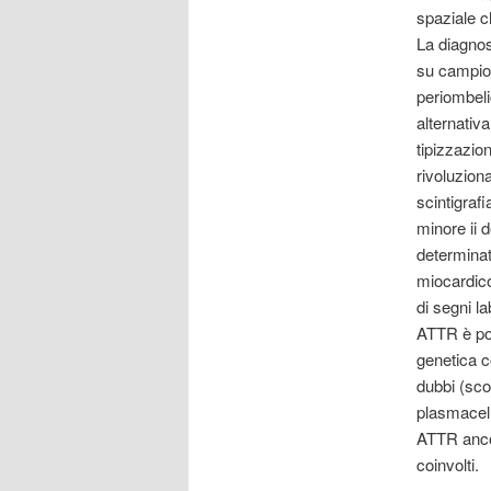
spaziale c
La diagnos
su campion
periombelic
alternativ
tipizzazio
rivoluzion
scintigrafi
minore ii 
determinat
miocardico
di segni la
ATTR è pos
genetica c
dubbi (sco
plasmacell
ATTR ancor
coinvolti.