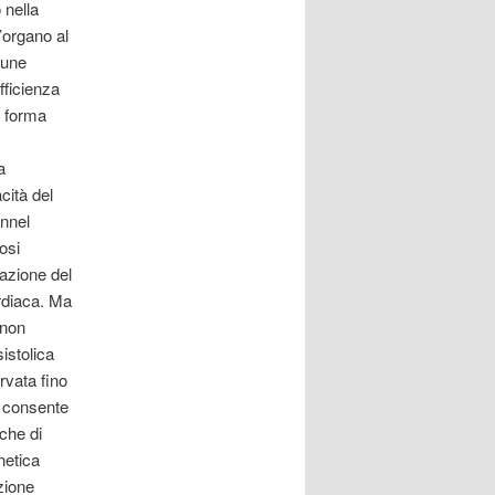
 nella
d’organo al
mune
fficienza
a forma
a
cità del
unnel
osi
razione del
ardiaca. Ma
 non
istolica
ervata fino
a consente
iche di
netica
zione