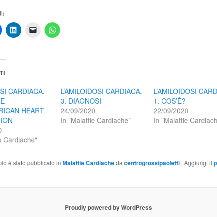
I:
TI
SI CARDIACA.
L’AMILOIDOSI CARDIACA.
L’AMILOIDOSI CARD
TE
3. DIAGNOSI
1. COS’È?
RICAN HEART
24/09/2020
22/09/2020
TION
In "Malattie Cardiache"
In "Malattie Cardiac
0
ie Cardiache"
olo è stato pubblicato in
Malattie Cardiache
da
centrogrossipaoletti
. Aggiungi il
p
Proudly powered by WordPress