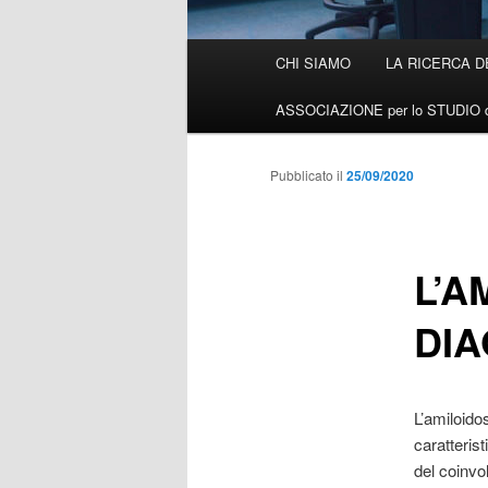
Menù
CHI SIAMO
LA RICERCA D
Vai
principale
ASSOCIAZIONE per lo STUDIO d
al
contenuto
Pubblicato il
25/09/2020
principale
L’A
DIA
L’amiloido
caratterist
del coinvo