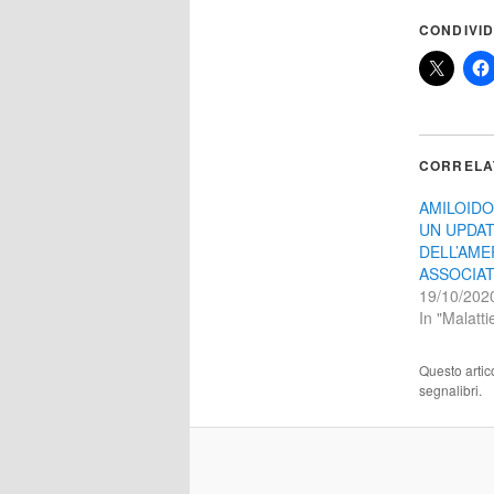
CONDIVID
CORRELA
AMILOIDO
UN UPDA
DELL’AME
ASSOCIA
19/10/202
In "Malatt
Questo artic
segnalibri.