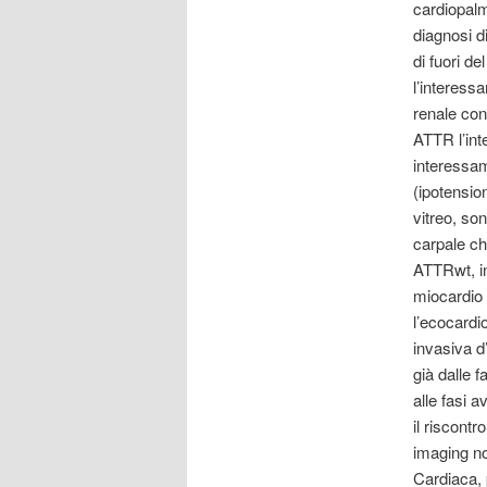
cardiopalm
diagnosi di
di fuori d
l’interessa
renale con
ATTR l’in
interessam
(ipotension
vitreo, so
carpale ch
ATTRwt, in
miocardio 
l’ecocardi
invasiva d
già dalle f
alle fasi 
il riscontr
imaging no
Cardiaca, 