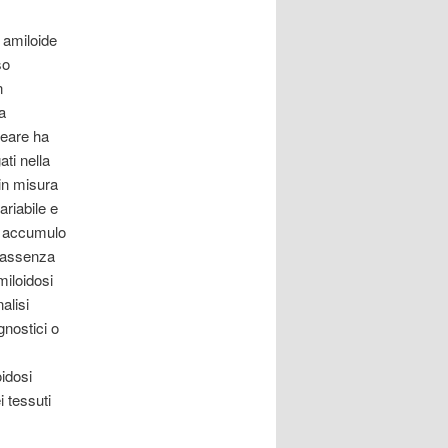
 amiloide
so
n
a
leare ha
ati nella
 in misura
ariabile e
= accumulo
n assenza
miloidosi
alisi
gnostici o
oidosi
i tessuti