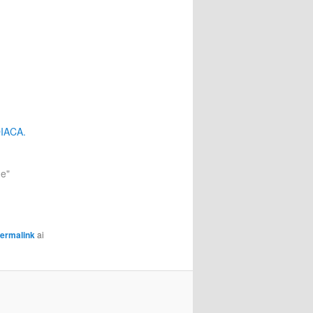
IACA.
he"
ermalink
ai