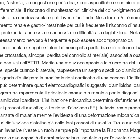
o, l’astenia, la congestione periferica, sono aspecifiche e non aiutano
fferenziale. Il riscontro di manifestazioni cliniche del coinvolgimento 
el sistema cardiovascolare può invece facilitarla. Nella forma AL è co
mento renale e gastro-intestinale per cui è frequente il riscontro d’insu
 proteinuria, anoressia e cachessia, e difficoltà alla deglutizione. Nell
teressamento nervoso è frequente e può essere accompagnato da
ento oculare: segni e sintomi di neuropatia periferica e disautonomic
e ortostatica, sincope, perdita del controllo sfinteriale) associati a opa
no comuni nell’ATTR. Merita una menzione speciale la sindrome del t
e, specie quando bilaterale, rappresenta un segno specifico d’amiloid
 grado d’anticipare le manifestazioni cardiache di una decade. L’infilt
può determinare quadri elettrocardiografici suggestivi d’amiloidosi c
ogramma rappresenta il principale esame strumentale per la diagnosi
’amiloidosi cardiaca. L’infiltrazione miocardica determina disfunzione s
asi precoci di malattia; la frazione d’eiezione (FE), tuttavia, resta pres
avanzate di malattia mentre l’evidenza di una deformazione miocardic
o di disfunzione sistolica già dalle fasi precoci di malattia. Tra le metod
n invasive riveste un ruolo sempre più importante la Risonanza Mag
per la sua capacità di caratterizzazione tissutale e per l’elevata risolu