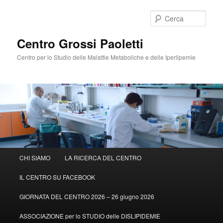
Cerca
Centro Grossi Paoletti
Centro per lo Studio delle Malattie Metaboliche e delle Iperlipemie
Menù
CHI SIAMO
LA RICERCA DEL CENTRO
Vai
principale
IL CENTRO SU FACEBOOK
al
GIORNATA DEL CENTRO 2026 – 26 giugno 2026
contenuto
ASSOCIAZIONE per lo STUDIO delle DISLIPIDEMIE
principale