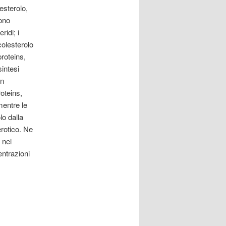
esterolo,
tono
ridi; i
colesterolo
proteins,
sintesi
on
roteins,
mentre le
lo dalla
erotico. Ne
 nel
entrazioni