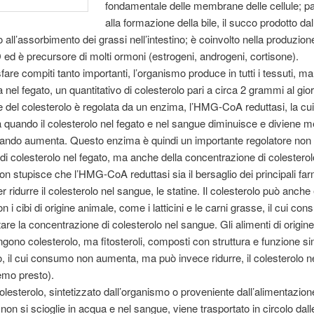
fondamentale delle membrane delle cellule; pa
alla formazione della bile, il succo prodotto da
 all’assorbimento dei grassi nell’intestino; è coinvolto nella produzion
 ed è precursore di molti ormoni (estrogeni, androgeni, cortisone).
are compiti tanto importanti, l’organismo pro­duce in tutti i tessuti, ma
 nel fegato, un quantitativo di colesterolo pari a circa 2 grammi al gio
 del colesterolo è regolata da un enzima, l’HMG-CoA reduttasi, la cui 
a quando il colesterolo nel fegato e nel sangue diminuisce e diviene 
ando aumenta. Questo enzima è quindi un importante regolatore non 
di colesterolo nel fegato, ma anche della concentrazione di colesterol
n stupisce che l’HMG-CoA reduttasi sia il bersaglio dei principali fa
per ridurre il colesterolo nel sangue, le statine. Il colesterolo può anch
 i cibi di origine animale, come i latticini e le carni grasse, il cui c
re la concentrazione di colesterolo nel sangue. Gli alimenti di origin
gono colesterolo, ma fitosteroli, composti con struttura e funzione sim
o, il cui consumo non aumenta, ma può invece ridurre, il colesterolo 
emo presto).
colesterolo, sintetizzato dall’organismo o proveniente dall’alimentazion
 non si scioglie in acqua e nel sangue, viene trasportato in circolo dall