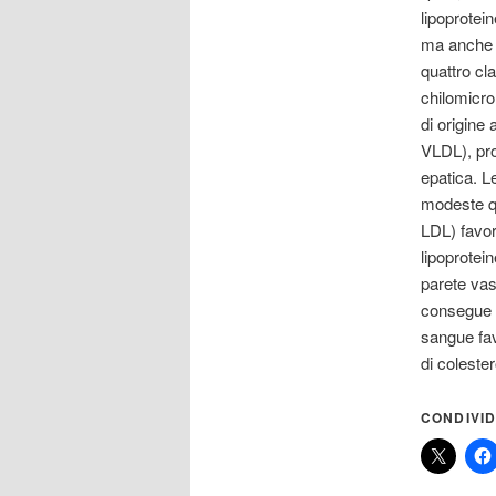
lipoprotei
ma anche tr
quattro cla
chilomicron
di origine
VLDL), prod
epatica. Le
modeste qua
LDL) favor
lipoprotei
parete vas
consegue c
sangue fav
di coleste
CONDIVID