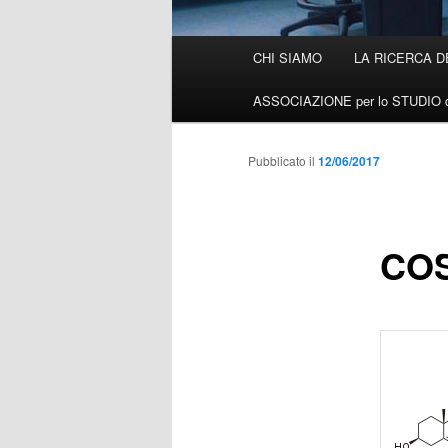
Menù
CHI SIAMO
LA RICERCA D
Vai
principale
ASSOCIAZIONE per lo STUDIO d
al
contenuto
Pubblicato il
12/06/2017
principale
COS