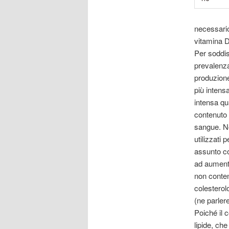
necessario
vitamina D
Per soddisf
prevalenza
produzione
più intens
intensa qu
contenuto 
sangue. No
utilizzati 
assunto con
ad aumenta
non conten
colesterol
(ne parler
Poiché il 
lipide, che