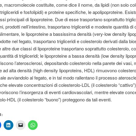
ne, macromolecole costituite, come dice il nome, da lipidi (non solo col
igliceridi e fosfolipidi) e proteine specifiche, le apolipoproteine. Esis
ssi principali di lipoproteine. Due di esse trasportano soprattutto triglice
i, prodotti nell’intestino, trasportano trigliceridi e modeste quantità di 
 alimentare, le lipoproteine a bassissima densità (very-low density lipo
otte nel fegato, trasportano trigliceridi e colesterolo derivati dalla bio
 altre due classi di lipoproteine trasportano soprattutto colesterolo, c
ntità di trigliceridi; le lipoproteine a bassa densità (low density lipop
iscono l’aterosclerosi, depositando colesterolo nella parete dei vasi, 
ne ad alta densità (high density lipoproteins, HDL) rimuovono colestero
ale avviandolo al fegato, e in tal modo rallentano il processo ateroscl
he elevate concentrazioni di colesterolo-LDL (il colesterolo “cattivo”)
oriscono l’insorgenza di eventi cardiovascolari, mentre elevate conc
rolo-HDL (il colesterolo “buono”) proteggono da tali eventi.
I: