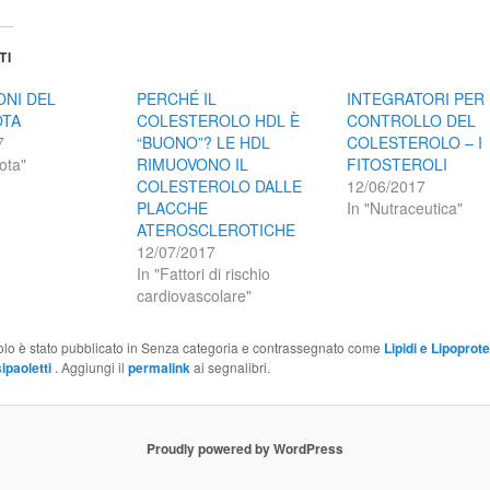
TI
ONI DEL
PERCHÉ IL
INTEGRATORI PER 
OTA
COLESTEROLO HDL È
CONTROLLO DEL
7
“BUONO”? LE HDL
COLESTEROLO – I
ota"
RIMUOVONO IL
FITOSTEROLI
COLESTEROLO DALLE
12/06/2017
PLACCHE
In "Nutraceutica"
ATEROSCLEROTICHE
12/07/2017
In "Fattori di rischio
cardiovascolare"
olo è stato pubblicato in Senza categoria e contrassegnato come
Lipidi e Lipoprot
ipaoletti
. Aggiungi il
permalink
ai segnalibri.
Proudly powered by WordPress