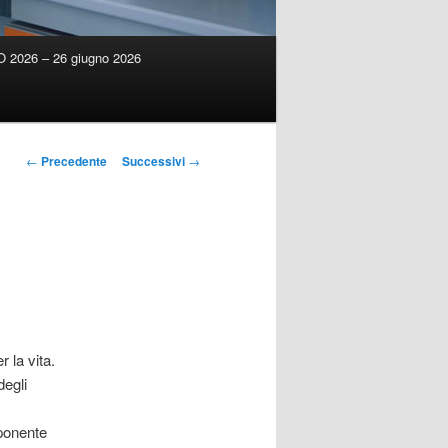
2026 – 26 giugno 2026
Navigazione
←
Precedente
Successivi
→
articolo
 la vita.
degli
n
ponente