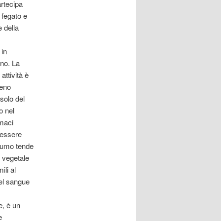
rtecipa
l fegato e
e della
 in
rno. La
attività è
meno
solo del
o nel
rmaci
e essere
onsumo tende
e vegetale
ili al
nel sangue
e, è un
e