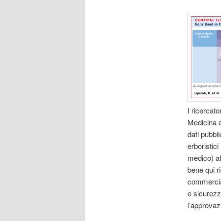
I ricercato
Medicina e
dati pubbli
erboristici
medico) af
bene qui r
commercial
e sicurezza
l’approvaz