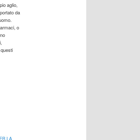
pio aglio,
pportato da
’uomo.
 farmaci, o
ono
,
 questi
ER LA