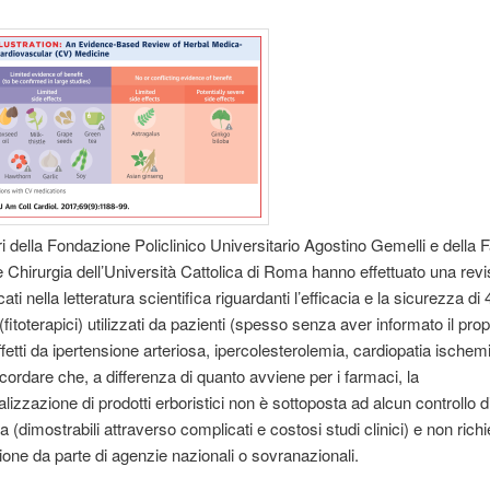
ri della Fondazione Policlinico Universitario Agostino Gemelli e della F
 Chirurgia dell’Università Cattolica di Roma hanno effettuato una revi
cati nella letteratura scientifica riguardanti l’efficacia e la sicurezza di 
 (fitoterapici) utilizzati da pazienti (spesso senza aver informato il prop
fetti da ipertensione arteriosa, ipercolesterolemia, cardiopatia ischem
icordare che, a differenza di quanto avviene per i farmaci, la
izzazione di prodotti erboristici non è sottoposta ad alcun controllo di
 (dimostrabili attraverso complicati e costosi studi clinici) e non rich
ione da parte di agenzie nazionali o sovranazionali.