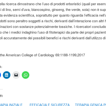
 della ricerca dimostrano che l’uso di prodotti erboristici (quali per esem
mi di lino, semi d’uva, biancospino, ginseng, the verde, soia) non è su
a evidenza scientifica, soprattutto per quanto riguarda l’efficacia nell
otti sono peraltro soggetti a rischi, derivanti dall’interazione con altri
nazioni con sostanze potenzialmente tossiche. I ricercatori conclud
che i medici indaghino l’uso di fitoterapici da parte dei propri pazienti
i accuratamente dei possibili benefici e rischi derivanti dall’utilizzo di
 the American College of Cardiology 69:1188-1199,2017
I:
TI
PIA INIZIALE
EFFICACIA E SICUREZZA
TERAPIA GENICA P