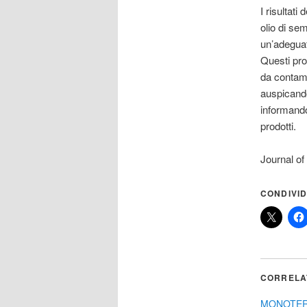
I risultati
olio di se
un’adeguat
Questi prod
da contami
auspicando 
informandol
prodotti.
Journal of
CONDIVID
CORRELA
MONOTERA