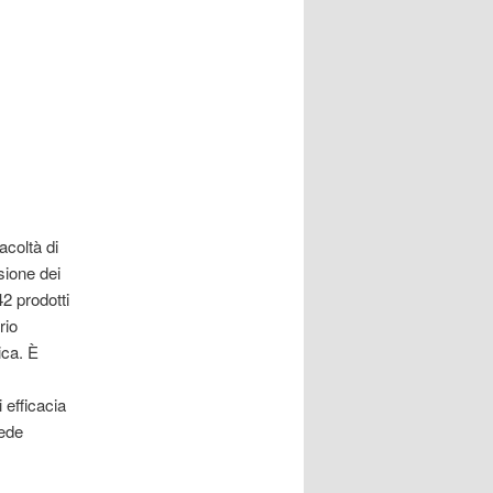
acoltà di
sione dei
42 prodotti
rio
ica. È
 efficacia
iede