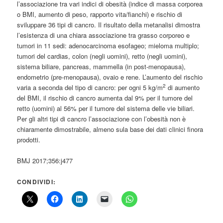
l’associazione tra vari indici di obesità (indice di massa corporea
o BMI, aumento di peso, rapporto vita/fianchi) e rischio di
sviluppare 36 tipi di cancro. Il risultato della metanalisi dimostra
l’esistenza di una chiara associazione tra grasso corporeo e
tumori in 11 sedi: adenocarcinoma esofageo; mieloma multiplo;
tumori del cardias, colon (negli uomini), retto (negli uomini),
sistema biliare, pancreas, mammella (in post-menopausa),
endometrio (pre-menopausa), ovaio e rene. L’aumento del rischio
2
varia a seconda del tipo di cancro: per ogni 5 kg/m
di aumento
del BMI, il rischio di cancro aumenta dal 9% per il tumore del
retto (uomini) al 56% per il tumore del sistema delle vie biliari.
Per gli altri tipi di cancro l’associazione con l’obesità non è
chiaramente dimostrabile, almeno sula base dei dati clinici finora
prodotti.
BMJ 2017;356:j477
CONDIVIDI: