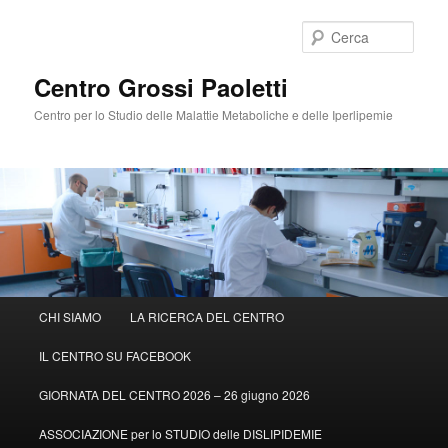
Cerca
Centro Grossi Paoletti
Centro per lo Studio delle Malattie Metaboliche e delle Iperlipemie
Menù
CHI SIAMO
LA RICERCA DEL CENTRO
Vai
principale
IL CENTRO SU FACEBOOK
al
GIORNATA DEL CENTRO 2026 – 26 giugno 2026
contenuto
ASSOCIAZIONE per lo STUDIO delle DISLIPIDEMIE
principale