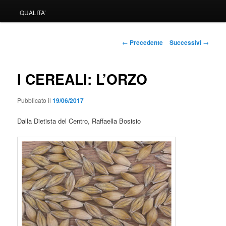
QUALITA’
Navigazione
←
Precedente
Successivi
→
articolo
I CEREALI: L’ORZO
Pubblicato il
19/06/2017
Dalla Dietista del Centro, Raffaella Bosisio