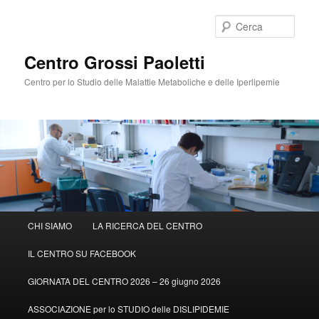
Cerca
Centro Grossi Paoletti
Centro per lo Studio delle Malattie Metaboliche e delle Iperlipemie
Menù
CHI SIAMO
LA RICERCA DEL CENTRO
Vai
principale
IL CENTRO SU FACEBOOK
al
GIORNATA DEL CENTRO 2026 – 26 giugno 2026
contenuto
ASSOCIAZIONE per lo STUDIO delle DISLIPIDEMIE
principale