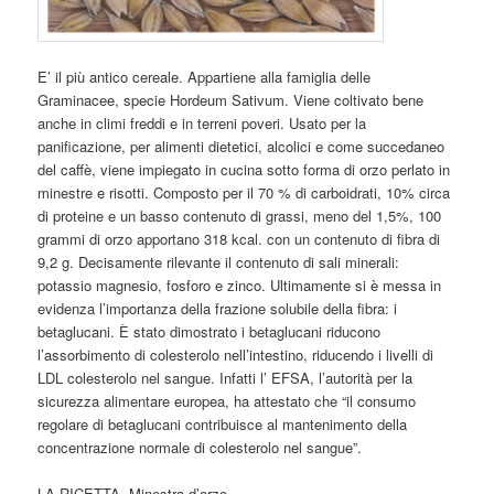
E’ il più antico cereale. Appartiene alla famiglia delle
Graminacee, specie Hordeum Sativum. Viene coltivato bene
anche in climi freddi e in terreni poveri. Usato per la
panificazione, per alimenti dietetici, alcolici e come succedaneo
del caffè, viene impiegato in cucina sotto forma di orzo perlato in
minestre e risotti. Composto per il 70 % di carboidrati, 10% circa
di proteine e un basso contenuto di grassi, meno del 1,5%, 100
grammi di orzo apportano 318 kcal. con un contenuto di fibra di
9,2 g. Decisamente rilevante il contenuto di sali minerali:
potassio magnesio, fosforo e zinco. Ultimamente si è messa in
evidenza l’importanza della frazione solubile della fibra: i
betaglucani. È stato dimostrato i betaglucani riducono
l’assorbimento di colesterolo nell’intestino, riducendo i livelli di
LDL colesterolo nel sangue. Infatti l’ EFSA, l’autorità per la
sicurezza alimentare europea, ha attestato che “il consumo
regolare di betaglucani contribuisce al mantenimento della
concentrazione normale di colesterolo nel sangue”.
LA RICETTA. Minestra d’orzo