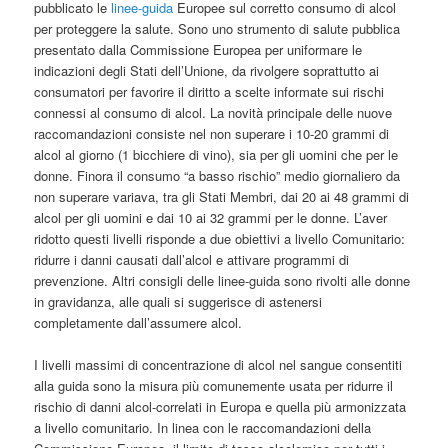
pubblicato le
linee-guida
Europee sul corretto consumo di alcol
per proteggere la salute. Sono uno strumento di salute pubblica
presentato dalla Commissione Europea per uniformare le
indicazioni degli Stati dell’Unione, da rivolgere soprattutto ai
consumatori per favorire il diritto a scelte informate sui rischi
connessi al consumo di alcol. La novità principale delle nuove
raccomandazioni consiste nel non superare i 10-20 grammi di
alcol al giorno (1 bicchiere di vino), sia per gli uomini che per le
donne. Finora il consumo “a basso rischio” medio giornaliero da
non superare variava, tra gli Stati Membri, dai 20 ai 48 grammi di
alcol per gli uomini e dai 10 ai 32 grammi per le donne. L’aver
ridotto questi livelli risponde a due obiettivi a livello Comunitario:
ridurre i danni causati dall’alcol e attivare programmi di
prevenzione. Altri consigli delle linee-guida sono rivolti alle donne
in gravidanza, alle quali si suggerisce di astenersi
completamente dall’assumere alcol.
I livelli massimi di concentrazione di alcol nel sangue consentiti
alla guida sono la misura più comunemente usata per ridurre il
rischio di danni alcol-correlati in Europa e quella più armonizzata
a livello comunitario. In linea con le raccomandazioni della