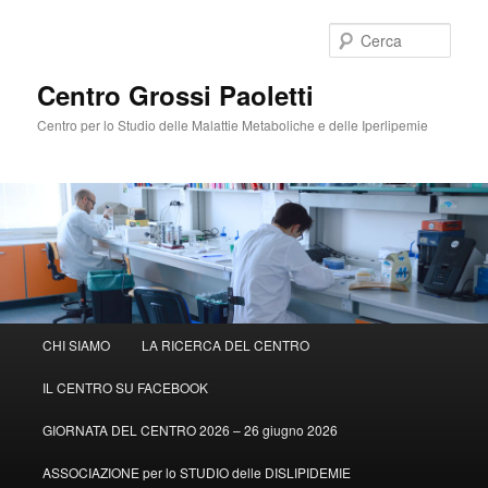
Cerca
Centro Grossi Paoletti
Centro per lo Studio delle Malattie Metaboliche e delle Iperlipemie
Menù
CHI SIAMO
LA RICERCA DEL CENTRO
Vai
principale
IL CENTRO SU FACEBOOK
al
GIORNATA DEL CENTRO 2026 – 26 giugno 2026
contenuto
ASSOCIAZIONE per lo STUDIO delle DISLIPIDEMIE
principale