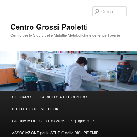
Cerca
Centro Grossi Paoletti
Centro per lo Studio delle Malattie Metaboliche e delle Iperlipemie
Menù
CHI SIAMO
LA RICERCA DEL CENTRO
Vai
principale
IL CENTRO SU FACEBOOK
al
GIORNATA DEL CENTRO 2026 – 26 giugno 2026
contenuto
ASSOCIAZIONE per lo STUDIO delle DISLIPIDEMIE
principale