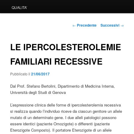
QUALITA’
Navigazione
←
Precedente
Successivi
→
articolo
LE IPERCOLESTEROLEMIE
FAMILIARI RECESSIVE
Pubblicato il
21/06/2017
Dal Prof. Stefano Bertolini, Dipartimento di Medicina Interna,
Università degli Studi di Genova
L’espressione clinica delle forme di ipercolesterolemia recessiva
si realizza quando l’individuo riceve da ciascun genitore un allele
mutato di un determinato gene. I due alleli patologici possono
essere identici (paziente Omozigote) o differenti (paziente
Eterozigote Composto). Il portatore Eterozigote di un allele