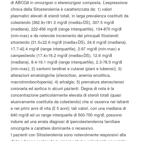
di ABCG8 in omozigosi o etererozigosi composta. L’espressione
clinica della Sitosterolemia è caratterizzata da: 1) valori
plasmatici elevati di steroli totali, in larga prevalenza costituiti da
colesterolo (362.9±181.3 mg/dl (media±DS), 307.5 mg/dl
(mediana), 222-456 mg/dl (range interquartile), 134-870 mg/dl
(min-max) e da notevole incremento dei principali fitosteroli:
sitosterolo (31.5±22.6 mg/dl (media±DS), 24.6 mg/dl (mediana),
17.7-42.4 mg/dl (range interquartile), 2-97 mg/dl (min-max) e
campesterolo (17.4±16.2 mg/dl (media±DS), 12.6 mg/dl
(mediana), 8.4-19.1 mg/dl (range interquartile), 2.3-78.5 mg/dl
(min-max); 2) xantomi tendinei e cutanei (piani e tuberosi); 3)
alterazioni ematologiche (sferocitosi, anemia emolitica,
macrotrombocitopenia); 4) artralgie; 5) prematura aterosclerosi
coronaria ed aortica in alcuni pazienti. Degna di nota è la
concentrazione particolarmente elevata di steroli totali (quasi
elusivamente costituita da colesterolo) che si osserva nei lattanti
e nei primi anni di vita (£ 5 anni); tali valori, con una mediana di
640 mg/dl ed un range interquarile di 500-750 mg/dl, possono
indurre ad una errata diagnosi di ipercolesterolemia familiare
omozigote a carattere dominante o recessivo.
I pazienti con Sitosterolemia sono notevolmente responsivi alla