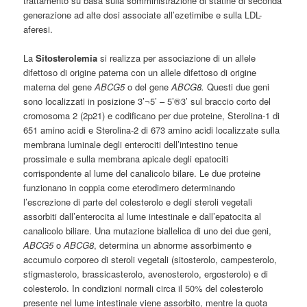
trattamento su basa sulla somministrazione di statine di seconda
generazione ad alte dosi associate all’ezetimibe e sulla LDL-
aferesi.
La
Sitosterolemia
si realizza per associazione di un allele
difettoso di origine paterna con un allele difettoso di origine
materna del gene
ABCG5
o del gene
ABCG8.
Questi due geni
sono localizzati in posizione 3’¬5’ – 5’®3’ sul braccio corto del
cromosoma 2 (2p21) e codificano per due proteine, Sterolina-1 di
651 amino acidi e Sterolina-2 di 673 amino acidi localizzate sulla
membrana luminale degli enterociti dell’intestino tenue
prossimale e sulla membrana apicale degli epatociti
corrispondente al lume del canalicolo bilare. Le due proteine
funzionano in coppia come eterodimero determinando
l’escrezione di parte del colesterolo e degli steroli vegetali
assorbiti dall’enterocita al lume intestinale e dall’epatocita al
canalicolo biliare. Una mutazione biallelica di uno dei due geni,
ABCG5
o
ABCG8
, determina un abnorme assorbimento e
accumulo corporeo di steroli vegetali (sitosterolo, campesterolo,
stigmasterolo, brassicasterolo, avenosterolo, ergosterolo) e di
colesterolo. In condizioni normali circa il 50% del colesterolo
presente nel lume intestinale viene assorbito, mentre la quota