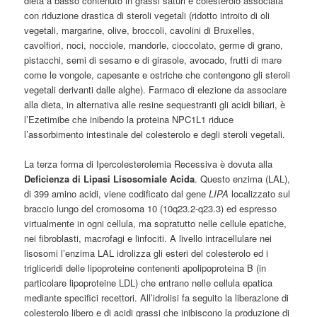
dieta a basso contenuto in grassi saturi e colesterolo associata
con riduzione drastica di steroli vegetali (ridotto introito di oli
vegetali, margarine, olive, broccoli, cavolini di Bruxelles,
cavolfiori, noci, nocciole, mandorle, cioccolato, germe di grano,
pistacchi, semi di sesamo e di girasole, avocado, frutti di mare
come le vongole, capesante e ostriche che contengono gli steroli
vegetali derivanti dalle alghe). Farmaco di elezione da associare
alla dieta, in alternativa alle resine sequestranti gli acidi biliari, è
l’Ezetimibe che inibendo la proteina NPC1L1 riduce
l’assorbimento intestinale del colesterolo e degli steroli vegetali.
La terza forma di Ipercolesterolemia Recessiva è dovuta alla
Deficienza di Lipasi Lisosomiale Acida
. Questo enzima (LAL),
di 399 amino acidi, viene codificato dal gene
LIPA
localizzato sul
braccio lungo del cromosoma 10 (10q23.2-q23.3) ed espresso
virtualmente in ogni cellula, ma sopratutto nelle cellule epatiche,
nei fibroblasti, macrofagi e linfociti. A livello intracellulare nei
lisosomi l’enzima LAL idrolizza gli esteri del colesterolo ed i
trigliceridi delle lipoproteine contenenti apolipoproteina B (in
particolare lipoproteine LDL) che entrano nelle cellula epatica
mediante specifici recettori. All’idrolisi fa seguito la liberazione di
colesterolo libero e di acidi grassi che inibiscono la produzione di