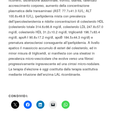
ricorrenti, distensione addominale, vomito, diarrea, rallentato
accrescimento corporeo, aumento della concentrazione
plasmatica delle transaminasi (AST: 77.7±41.3 IU/L; ALT
100.8±49.8 IU/L), iperlipidemia mista con prevalenza
dell’ipercolesterolemia e ridotte concentrazioni di colesterolo HDL
(colesterolo totale 314.6±66.8 mg/dl, colesterolo LDL 247.8±57.0
mg/dl, colesterolo HDL 31.2±10.2 mg/dl, trigliceridi 196.7±83.4
mg/dl, apoA-I 90.8±17.2 mg/dl, apoB 184.5±44.3 mg/dl) e
prematura aterosclerosi conseguente all’iperlipidemia. A livello
epatico il massiccio accumulo di esteri del colesterolo, ed in
minor misura di trigliceridi, si manifesta con una steatosi in
prevalenza micro-vescicolare che evolve verso una fibrosi
progressivamente ingravescente ed una cirrosi micro-nodulare.
La terapia d’elezione è oggi costituita dalla terapia sostitutiva
mediante infusione dell’enzima LAL ricombinante.
CONDIVIDI: