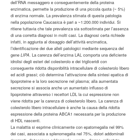
dell’RNA messaggero e conseguentemente della proteina
enzimatica, permette la produzione di una piccola quota (~ 5%)
di enzima normale. La prevalenza stimata di questa patologia
nella popolazione Caucasica è pari a ~1:200.000 individui. Si
ritiene tuttavia che tale prevalenza sia sottostimata per l’assenza
di una corretta diagnosi in molti casi. La diagnosi certa richiede
infatti, in aggiunta al dosaggio dell’attività enzimatica,
l’identificazione dei due alleli patologici mediante sequenza del
gene
LIPA
. La carenza dell’enzima LAL comporta una deficiente
idrolisi degli esteri del colesterolo e dei trigliceridi con
conseguente ridotta disponibilità intracellulare di colesterolo libero
ed acidi grassi; ciò determina l’attivazione della sintesi epatica di
lipoproteine e la loro secrezione nel plasma; alla aumentata
secrezione si associa anche un aumentato influsso di
lipoproteine attraverso i recettori LDL la cui espressione non
viene ridotta per la carenza di colesterolo libero. La carenza di
colesterolo libero intracellulare è anche la causa della ridotta
espressione della proteina ABCA1 necessaria per la produzione
di HDL nascenti.
La malattia si esprime clinicamente con epatomegalia nel 99%
dei casi, associata a splenomegalia nel 75%, dolori addominali