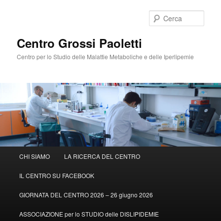
Cerca
Centro Grossi Paoletti
Centro per lo Studio delle Malattie Metaboliche e delle Iperlipemie
Menù
CHI SIAMO
LA RICERCA DEL CENTRO
Vai
principale
IL CENTRO SU FACEBOOK
al
GIORNATA DEL CENTRO 2026 – 26 giugno 2026
contenuto
ASSOCIAZIONE per lo STUDIO delle DISLIPIDEMIE
principale