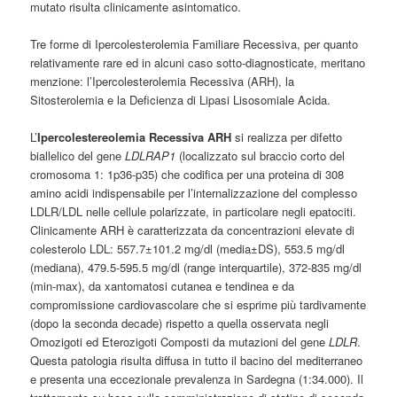
mutato risulta clinicamente asintomatico.
Tre forme di Ipercolesterolemia Familiare Recessiva, per quanto
relativamente rare ed in alcuni caso sotto-diagnosticate, meritano
menzione: l’Ipercolesterolemia Recessiva (ARH), la
Sitosterolemia e la Deficienza di Lipasi Lisosomiale Acida.
L’
Ipercolestereolemia Recessiva ARH
si realizza per difetto
biallelico del gene
LDLRAP1
(localizzato sul braccio corto del
cromosoma 1: 1p36-p35) che codifica per una proteina di 308
amino acidi indispensabile per l’internalizzazione del complesso
LDLR/LDL nelle cellule polarizzate, in particolare negli epatociti.
Clinicamente ARH è caratterizzata da concentrazioni elevate di
colesterolo LDL: 557.7±101.2 mg/dl (media±DS), 553.5 mg/dl
(mediana), 479.5-595.5 mg/dl (range interquartile), 372-835 mg/dl
(min-max), da xantomatosi cutanea e tendinea e da
compromissione cardiovascolare che si esprime più tardivamente
(dopo la seconda decade) rispetto a quella osservata negli
Omozigoti ed Eterozigoti Composti da mutazioni del gene
LDLR
.
Questa patologia risulta diffusa in tutto il bacino del mediterraneo
e presenta una eccezionale prevalenza in Sardegna (1:34.000). Il