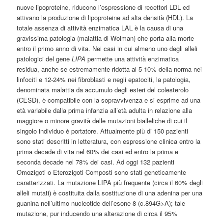
nuove lipoproteine, riducono l’espressione di recettori LDL ed
attivano la produzione di lipoproteine ad alta densità (HDL). La
totale assenza di attività enzimatica LAL è la causa di una
gravissima patologia (malattia di Wolman) che porta alla morte
entro il primo anno di vita. Nei casi in cui almeno uno degli alleli
patologici del gene
LIPA
permette una attività enzimatica
residua, anche se estremamente ridotta al 5-10% della norma nei
linfociti e 12-24% nei fibroblasti e negli epatociti, la patologia,
denominata malattia da accumulo degli esteri del colesterolo
(CESD), è compatibile con la sopravvivenza e si esprime ad una
età variabile dalla prima infanzia all’età adulta in relazione alla
maggiore o minore gravità delle mutazioni bialleliche di cui il
singolo individuo è portatore. Attualmente più di 150 pazienti
sono stati descritti in letteratura, con espressione clinica entro la
prima decade di vita nel 60% dei casi ed entro la prima e
seconda decade nel 78% dei casi. Ad oggi 132 pazienti
Omozigoti o Eterozigoti Composti sono stati geneticamente
caratterizzati. La mutazione LIPA più frequente (circa il 60% degli
alleli mutati) è costituita dalla sostituzione di una adenina per una
guanina nell’ultimo nucleotide dell’esone 8 (c.894G>A); tale
mutazione, pur inducendo una alterazione di circa il 95%