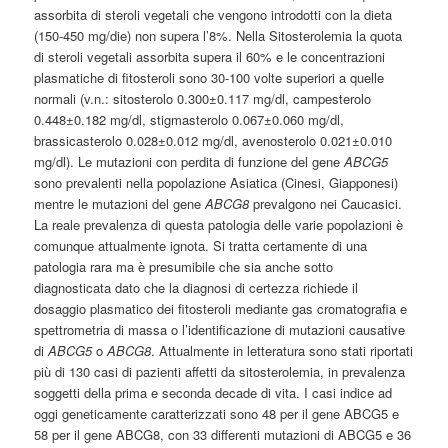
assorbita di steroli vegetali che vengono introdotti con la dieta
(150-450 mg/die) non supera l’8%. Nella Sitosterolemia la quota
di steroli vegetali assorbita supera il 60% e le concentrazioni
plasmatiche di fitosteroli sono 30-100 volte superiori a quelle
normali (v.n.: sitosterolo 0.300±0.117 mg/dl, campesterolo
0.448±0.182 mg/dl, stigmasterolo 0.067±0.060 mg/dl,
brassicasterolo 0.028±0.012 mg/dl, avenosterolo 0.021±0.010
mg/dl). Le mutazioni con perdita di funzione del gene
ABCG5
sono prevalenti nella popolazione Asiatica (Cinesi, Giapponesi)
mentre le mutazioni del gene
ABCG8
prevalgono nei Caucasici.
La reale prevalenza di questa patologia delle varie popolazioni è
comunque attualmente ignota. Si tratta certamente di una
patologia rara ma è presumibile che sia anche sotto
diagnosticata dato che la diagnosi di certezza richiede il
dosaggio plasmatico dei fitosteroli mediante gas cromatografia e
spettrometria di massa o l’identificazione di mutazioni causative
di
ABCG5
o
ABCG8
. Attualmente in letteratura sono stati riportati
più di 130 casi di pazienti affetti da sitosterolemia, in prevalenza
soggetti della prima e seconda decade di vita. I casi indice ad
oggi geneticamente caratterizzati sono 48 per il gene ABCG5 e
58 per il gene ABCG8, con 33 differenti mutazioni di ABCG5 e 36