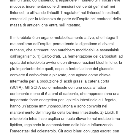
mucose, incrementando le dimensioni dei centri germinali nei
linfonodi, e attivando linfociti T regolatori nei linfonodi intestinali,
essenziali per la tolleranza da parte dell’ospite nei confronti della
massa di antigeni che entra nell’intestino.
Il microbiota è un organo metabolicamente attivo, che integra il
metabolismo dell’ospite, permettendo la digestione di diversi
nutrienti, che altrimenti non sarebbero modificabili e assimilabili
dall’organismo. 1) Carboidrati. La fermentazione dei carboidrati ad
opera del microbiota avviene con diverse reazioni biochimiche, la
più importante delle quali, dopo la fosforilazione del glucosio,
converte il carboidrato a piruvato, che agisce come chiave
intermedia per la produzione di acidi grassi a catena corta
(SCFA). Gli SCFA sono molecole con una coda alifatica
contenente meno di 6 atomi di carbonio, che rappresentano una
importante fonte energetica per l’epitelio intestinale e il fegato,
hanno un’azione immunomodulatoria e sono coinvolti nel
mantenimento dell’integrità della barriera intestinale. 2) Lipidi. Il
microbiota intestinale esplica un ruolo rilevante nel metabolismo
lipidico, regolando la composizione della bile e influenzando
l’omeostasi del colesterolo. Gli acidi biliari coniugati escreti con