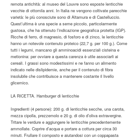
remota antichità: al museo del Louvre sono esposte lenticchie
vecchie di ottomila anni. In Italia ne vengono coltivate parecchie
varietà: le più conosciute sono di Altamura e di Castelluccio.
Quest’ultima è una specie a seme piccolo, particolarmente
gustosa, che ha ottenuto l’indicazione geografica protetta (IGP).
Ricche di ferro, di magnesio, di fosforo e di zinco, le lenticchie
hanno un notevole contenuto proteico (22,7 g. per 100 g.). Come
tutti i legumi, mancano gli amminoacidi essenziali cisteina e
metionina: per ovviare a questa carenza è utile associarli ai
cereali. I grassi sono modestissimi e ne fanno un alimento
indicato nelle dislipidemie, anche per il contenuto di fibra
insolubile che contribuisce a mantenere costante il livello
glicemico.
LA RICETTA. Hamburger di lenticchie
Ingredienti (4 persone): 200 g. di lenticchie secche, una carota,
mezza cipolla, prezzemolo e 20 g. di olio d’oliva extravergine.
Tritare le verdure e aggiungere le lenticchie precedentemente
ammollate. Coprire d’acqua e portare a cottura per circa 30
minuti. Frullare il composto e aiutandosi con un coppapasta