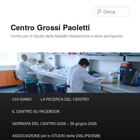
Cerca
Centro Grossi Paoletti
Centro per lo Studio delle Malattie Metaboliche e delle Iperlipemie
Menù
CHI SIAMO
LA RICERCA DEL CENTRO
Vai
principale
IL CENTRO SU FACEBOOK
al
GIORNATA DEL CENTRO 2026 – 26 giugno 2026
contenuto
ASSOCIAZIONE per lo STUDIO delle DISLIPIDEMIE
principale