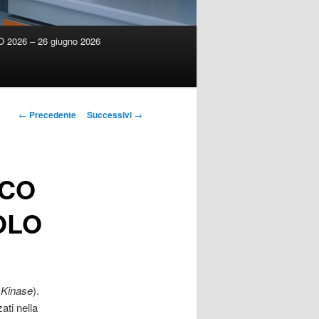
2026 – 26 giugno 2026
Navigazione
←
Precedente
Successivi
→
articolo
ACO
OLO
 Kinase
).
ati nella