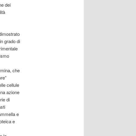
ne dei
ità
dimostrato
in grado di
erimentale
nismo
rmina, che
ore”
elle cellule
 una azione
rie di
sti
mammella e
oteica e
e la