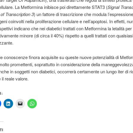
ellulare. La Metformina inibisce poi direttamente STAT3 (
Signal Trans
 of Transcription 3
) un fattore di trascrizione che modula l’espressione
ni coinvolti nella proliferazione cellulare e nell’apoptosi. In effetti, n
spettivi indicano che nei diabetici trattati con Metformina la letalità pe
tivamente minore (di circa il 40%) rispetto a quelli trattati con qualsiasi
zzante.
e conoscenze finora acquisite su queste nuove potenzialità di Metfo
olto promettenti, soprattutto in considerazione della maneggevolezz
che in soggetti non diabetici, occorrerà certamente un lungo iter di r
il reale valore.
I:
TI