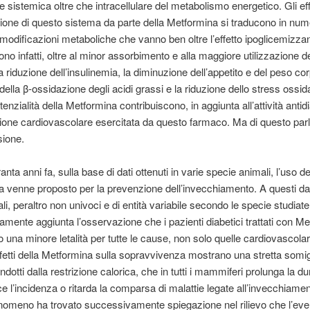
e sistemica oltre che intracellulare del metabolismo energetico. Gli eff
azione di questo sistema da parte della Metformina si traducono in nu
 modificazioni metaboliche che vanno ben oltre l’effetto ipoglicemizza
o infatti, oltre al minor assorbimento e alla maggiore utilizzazione d
a riduzione dell’insulinemia, la diminuzione dell’appetito e del peso co
della β-ossidazione degli acidi grassi e la riduzione dello stress ossida
nzialità della Metformina contribuiscono, in aggiunta all’attività antid
zione cardiovascolare esercitata da questo farmaco. Ma di questo par
sione.
anta anni fa, sulla base di dati ottenuti in varie specie animali, l’uso de
 venne proposto per la prevenzione dell’invecchiamento. A questi da
i, peraltro non univoci e di entità variabile secondo le specie studiate,
mente aggiunta l’osservazione che i pazienti diabetici trattati con M
 una minore letalità per tutte le cause, non solo quelle cardiovascolari
ffetti della Metformina sulla sopravvivenza mostrano una stretta somi
indotti dalla restrizione calorica, che in tutti i mammiferi prolunga la du
uce l’incidenza o ritarda la comparsa di malattie legate all’invecchiamen
omeno ha trovato successivamente spiegazione nel rilievo che l’eve