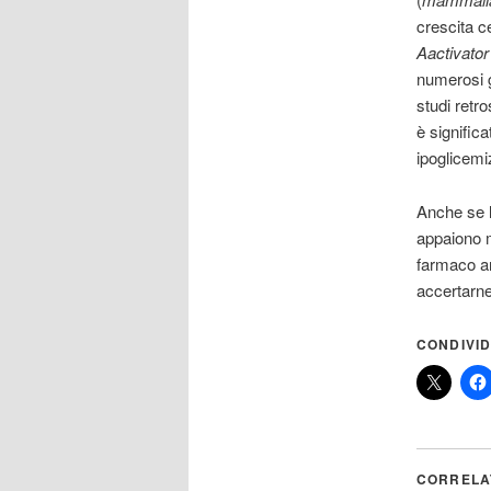
crescita c
Aactivator
numerosi ge
studi retro
è significa
ipoglicemi
Anche se l
appaiono m
farmaco an
accertarne 
CONDIVID
CORRELA