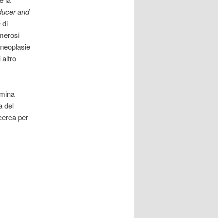
ducer and
 di
umerosi
r neoplasie
 altro
rmina
a del
icerca per