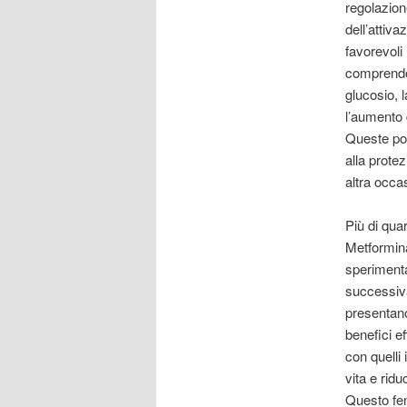
regolazion
dell’attiv
favorevoli
comprendon
glucosio, l
l’aumento 
Queste pote
alla prote
altra occa
Più di quar
Metformina
sperimental
successiva
presentano
benefici e
con quelli 
vita e rid
Questo fen