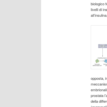
biologico f
livelli di 
all’insuli
opposta, in
meccanismi
embrionali
prostata l
della diff
(
mammalia