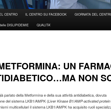
EL CENTRO
IL CENTRO SU FACEBOOK
GIORNATA DEL CENTRO 
elle DISLIPIDEMIE
QUALITA’
METFORMINA: UN FARM
TIDIABETICO…MA NON S
à parlato della Metformina e della sua attività antidiabetica, dovuta
zione del sistema LKB1/AMPK (
Liver Kinase B1/AMP-activated protein
nismi multicellulari il sistema LKB1/AMPK ha acquisito ruoli specializz