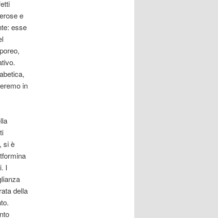
etti
merose e
nte: esse
el
rporeo,
tivo.
iabetica,
leremo in
lla
ti
 si è
etformina
. I
glianza
rata della
to.
nto