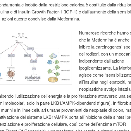
ondamentale indotto dalla restrizione calorica è costituito dalla riduzio
insulina e di Insulin Growth Factor-1 (IGF-1) e dall’aumento della sensibil
na, azioni queste condivise dalla Metformina.
Numerose ricerche hanno 
che la Metformina è anche 
inibire la carcinogenesi sp
dei roditori, con un mecca
indipendente dall’azione
ipoglicemizzante. La Metfo
agisce come “sensibilizzat
all’insulina negli epatociti, n
neoplastiche svolge infatti
ibendo l’utilizzazione dell’energia e la proliferazione attraverso una se
 molecolari, solo in parte LKB1/AMPK-dipendenti (figura). In fibrobla
 murini e in linee cellulari umane provenienti da neoplasie di colon, 
’attivazione del sistema LKB1/AMPK porta all’inibizione della sintesi pr
erenziazione e proliferazione cellulare, così come dell’enzima mTOR
n Target Of Rapamicin
), una trasferasi che regola la sintesi proteica 