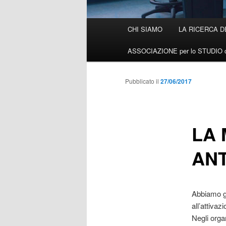
Menù
CHI SIAMO
LA RICERCA D
Vai
principale
ASSOCIAZIONE per lo STUDIO d
al
contenuto
Pubblicato il
27/06/2017
principale
LA 
AN
Abbiamo gi
all’attiva
Negli orga