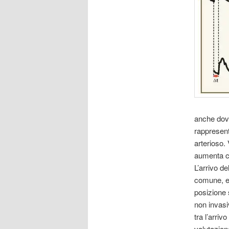
anche dove 
rappresenta
arterioso.
aumenta co
L’arrivo d
comune, e 
posizione 
non invasi
tra l’arriv
valutazion