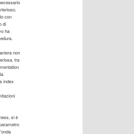
 necessario
terioso,
olo con
o di
ivo ha
cedura.
maniera non
eriosa, tra
ugmentation
la
ss index
itazioni
fness, si è
 parametro
ll’onda