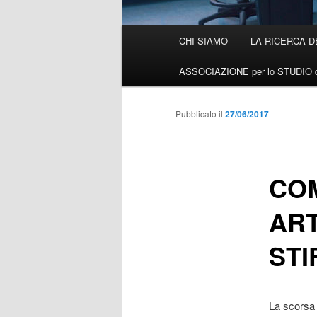
Menù
CHI SIAMO
LA RICERCA D
Vai
principale
ASSOCIAZIONE per lo STUDIO d
al
contenuto
Pubblicato il
27/06/2017
principale
COM
ART
STI
La scorsa s