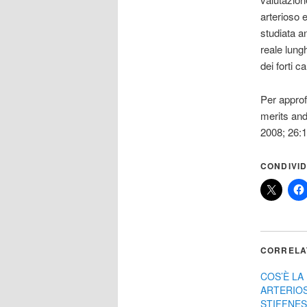
arterioso 
studiata a
reale lungh
dei forti c
Per approf
merits and
2008; 26:
CONDIVID
CORRELA
COS’È LA 
ARTERIOS
STIFFNES