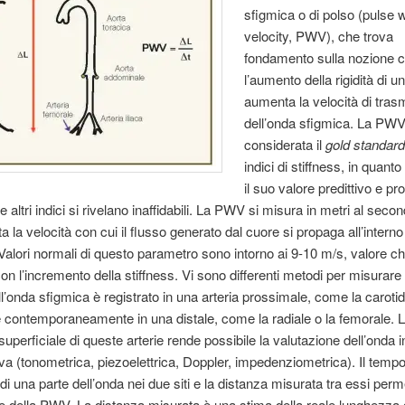
sfigmica o di polso (pulse
velocity, PWV), che trova
fondamento sulla nozione 
l’aumento della rigidità di un
aumenta la velocità di tras
dell’onda sfigmica. La PWV
considerata il
gold standar
indici di stiffness, in quant
il suo valore predittivo e p
altri indici si rivelano inaffidabili. La PWV si misura in metri al seco
 la velocità con cui il flusso generato dal cuore si propaga all’interno 
 Valori normali di questo parametro sono intorno ai 9-10 m/s, valore c
n l’incremento della stiffness. Vi sono differenti metodi per misurar
ell’onda sfigmica è registrato in una arteria prossimale, come la caroti
contemporaneamente in una distale, come la radiale o la femorale. 
superficiale di queste arterie rende possibile la valutazione dell’onda 
va (tonometrica, piezoelettrica, Doppler, impedenziometrica). Il tempo 
o di una parte dell’onda nei due siti e la distanza misurata tra essi perm
e della PWV. La distanza misurata è una stima della reale lunghezza d