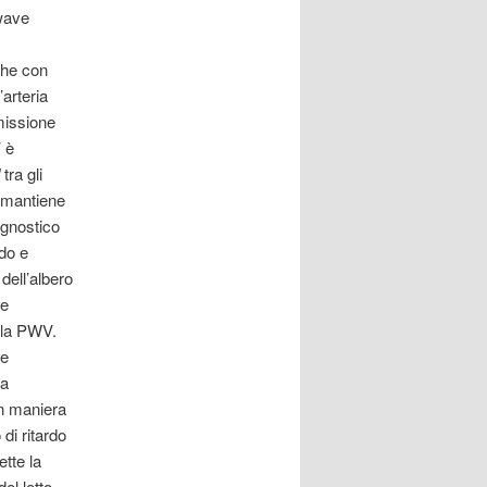
 wave
che con
’arteria
missione
 è
d
tra gli
o mantiene
rognostico
ndo e
dell’albero
he
e la PWV.
de
La
in maniera
di ritardo
ette la
el letto