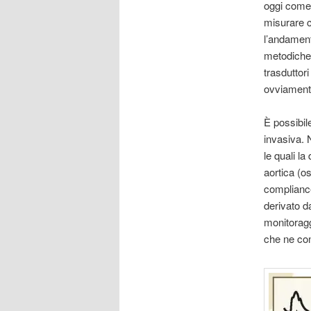
oggi come 
misurare 
l’andament
metodiche 
trasduttor
ovviamente
È possibil
invasiva. 
le quali la
aortica (os
compliance 
derivato da
monitoragg
che ne con