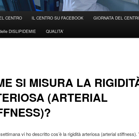
EL CENTRO
IL CENTRO SU FACEBOOK
GIORNATA DEL CENTRO 
elle DISLIPIDEMIE
QUALITA’
E SI MISURA LA RIGIDIT
ERIOSA (ARTERIAL
FFNESS)?
ettimana vi ho descritto cos’è la rigidità arteriosa (arterial stiffness)