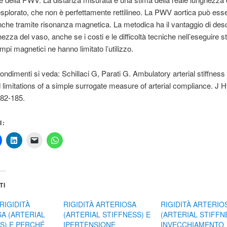
esplorato, che non è perfettamente rettilineo. La PWV aortica può ess
nche tramite risonanza magnetica. La metodica ha il vantaggio di desc
ezza del vaso, anche se i costi e le difficoltà tecniche nell’eseguire s
ampi magnetici ne hanno limitato l’utilizzo.
ondimenti si veda: Schillaci G, Parati G. Ambulatory arterial stiffness
 limitations of a simple surrogate measure of arterial compliance. J 
182-185.
I:
TI
RIGIDITÀ
RIGIDITÀ ARTERIOSA
RIGIDITÀ ARTERIO
A (ARTERIAL
(ARTERIAL STIFFNESS) E
(ARTERIAL STIFFN
S) E PERCHÉ
IPERTENSIONE
INVECCHIAMENTO