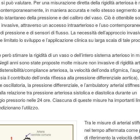
si può valutare. Per una misurazione diretta della rigidità arteriosa è
contemporaneamente, in maniera accurata e nello stesso segmento ar
o istantaneo della pressione e del calibro del vaso. Ciò è ottenibile s
invasive, attraverso un accesso intraarterioso e l’uso contemporane
i di pressione e di sensori di flusso. La necessità dell’approccio invas
 limitato lo sviluppo e l’applicazione clinica su larga scala di tale pro
e però stimare la rigidità di un vaso o dell’intero sistema arterioso in 
Negli anni sono state proposte molte misure non invasive di rigidità art
 distensibilità/compliance arteriosa, la velocità dell’onda sfigmica, l’a
sia il contributo dell’onda riflessa alla pressione differenziale aortica), 
oscillatoria, la pressione differenziale, e l’ambulatory arterial stiffne
lla relazione tra pressione arteriosa sistolica e diastolica durante un
io pressorio nelle 24 ore. Ciascuna di queste misure ha importanti lim
dizionano l’utilizzo.
Tra le misure di arterial stif
nel tempo affermata come
di riferimento la velocità de