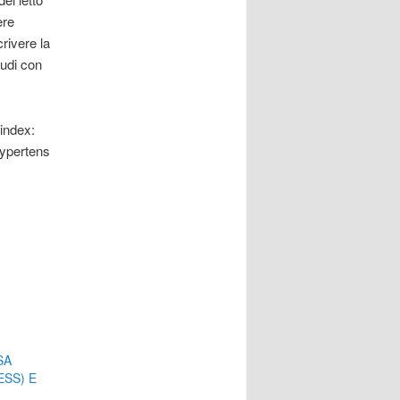
ere
rivere la
tudi con
 index:
Hypertens
SA
ESS) E