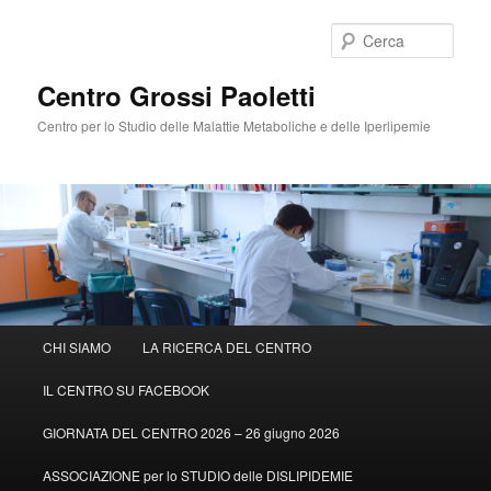
Cerca
Centro Grossi Paoletti
Centro per lo Studio delle Malattie Metaboliche e delle Iperlipemie
Menù
CHI SIAMO
LA RICERCA DEL CENTRO
Vai
principale
IL CENTRO SU FACEBOOK
al
GIORNATA DEL CENTRO 2026 – 26 giugno 2026
contenuto
ASSOCIAZIONE per lo STUDIO delle DISLIPIDEMIE
principale