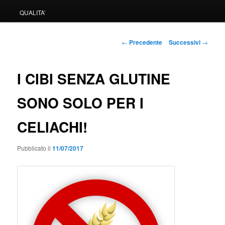
QUALITA’
Navigazione
←
Precedente
Successivi
→
articolo
I CIBI SENZA GLUTINE
SONO SOLO PER I
CELIACHI!
Pubblicato il
11/07/2017