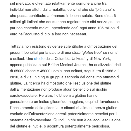
sul mercato, è diventato relativamente comune anche tra
individui non affetti dalla malattia, convinti che sia “più sano” o
che possa contribuire a rimanere in buona salute. Sono circa 6
milioni gli italiani che consumano regolarmente cibi senza glutine
pur non essendo malati, spendendo così ogni anno 105 milioni di
euro nell’acquisto di cibi a loro non necessari.
Tuttavia non esistono evidenze scientifiche a dimostrazione dei
presunti benefici per la salute di una
dieta “gluten-
free” se non si
è celiaci. Uno
studio
della Columbia University di New York,
appena pubblicato sul British Medical Journal, ha analizzato i dati
di 65000 donne e 45000 uomini non celiaci, seguiti tra il 1986 e il
2010, e divisi in cinque gruppi a seconda del consumo stimato di
glutine. La ricerca ha dimostrato che l’esclusione del glutine
dall’alimentazione non produce alcun beneficio sul rischio
cardiovascolare. Peraltro, i cibi senza glutine hanno
generalmente un indice glicemico maggiore, e quindi favoriscono
l’innalzamento della glicemia, e cibarsi di alimenti senza glutine
esclude dall’alimentazione cereali potenzialmente benefici per il
sistema cardiovascolare. Quindi, in chi non è celiaco l’esclusione
del glutine è inutile, o addirittura potenzialmente pericolosa.