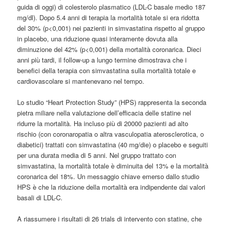
guida di oggi) di colesterolo plasmatico (LDL-C basale medio 187
mg/dl). Dopo 5.4 anni di terapia la mortalità totale si era ridotta
del 30% (p<0,001) nei pazienti in simvastatina rispetto al gruppo
in placebo, una riduzione quasi interamente dovuta alla
diminuzione del 42% (p<0,001) della mortalità coronarica. Dieci
anni più tardi, il follow-up a lungo termine dimostrava che i
benefici della terapia con simvastatina sulla mortalità totale e
cardiovascolare si mantenevano nel tempo.
Lo studio “Heart Protection Study” (HPS) rappresenta la seconda
pietra miliare nella valutazione dell’efficacia delle statine nel
ridurre la mortalità. Ha incluso più di 20000 pazienti ad alto
rischio (con coronaropatia o altra vasculopatia aterosclerotica, o
diabetici) trattati con simvastatina (40 mg/die) o placebo e seguiti
per una durata media di 5 anni. Nel gruppo trattato con
simvastatina, la mortalità totale è diminuita del 13% e la mortalità
coronarica del 18%. Un messaggio chiave emerso dallo studio
HPS è che la riduzione della mortalità era indipendente dai valori
basali di LDL-C.
A riassumere i risultati di 26 trials di intervento con statine, che