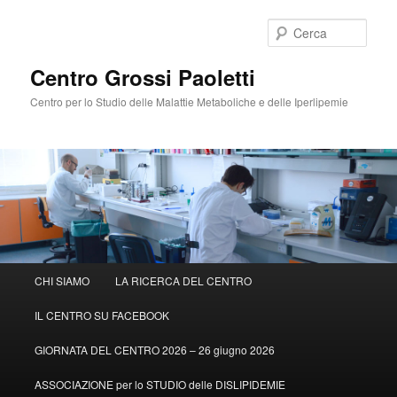
Cerca
Centro Grossi Paoletti
Centro per lo Studio delle Malattie Metaboliche e delle Iperlipemie
Menù
CHI SIAMO
LA RICERCA DEL CENTRO
Vai
principale
IL CENTRO SU FACEBOOK
al
GIORNATA DEL CENTRO 2026 – 26 giugno 2026
contenuto
ASSOCIAZIONE per lo STUDIO delle DISLIPIDEMIE
principale