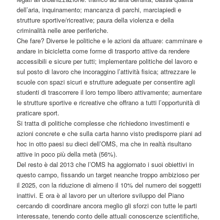
dell’aria, inquinamento; mancanza di parchi, marciapiedi e
strutture sportive/ricreative; paura della violenza e della
criminalità nelle aree periferiche.
Che fare? Diverse le politiche e le azioni da attuare: camminare e
andare in bicicletta come forme di trasporto attive da rendere
accessibili e sicure per tutti; implementare politiche del lavoro e
sul posto di lavoro che incoraggino l’attività fisica; attrezzare le
scuole con spazi sicuri e strutture adeguate per consentire agli
studenti di trascorrere il loro tempo libero attivamente; aumentare
le strutture sportive e ricreative che offrano a tutti l’opportunità di
praticare sport.
Si tratta di politiche complesse che richiedono investimenti e
azioni concrete e che sulla carta hanno visto predisporre piani ad
hoc in otto paesi su dieci dell’OMS, ma che in realtà risultano
attive in poco più della metà (56%).
Del resto è dal 2013 che l’OMS ha aggiornato i suoi obiettivi in
questo campo, fissando un target neanche troppo ambizioso per
il 2025, con la riduzione di almeno il 10% del numero dei soggetti
inattivi. E ora è al lavoro per un ulteriore sviluppo del Piano
cercando di coordinare ancora meglio gli sforzi con tutte le parti
interessate, tenendo conto delle attuali conoscenze scientifiche,