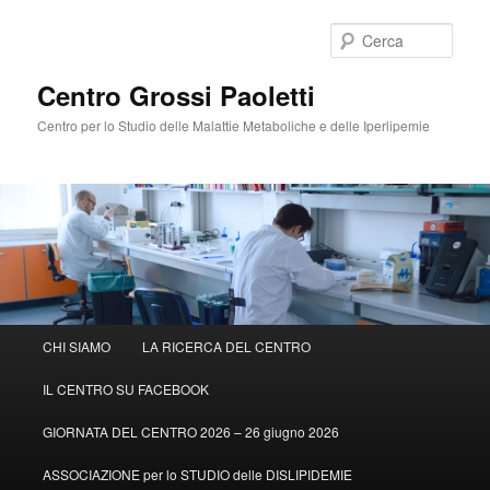
Cerca
Centro Grossi Paoletti
Centro per lo Studio delle Malattie Metaboliche e delle Iperlipemie
Menù
CHI SIAMO
LA RICERCA DEL CENTRO
Vai
principale
IL CENTRO SU FACEBOOK
al
GIORNATA DEL CENTRO 2026 – 26 giugno 2026
contenuto
ASSOCIAZIONE per lo STUDIO delle DISLIPIDEMIE
principale