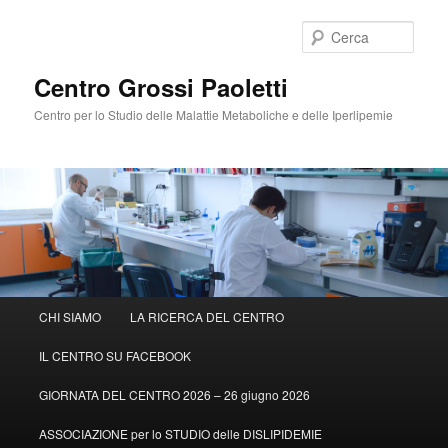
Cerca
Centro Grossi Paoletti
Centro per lo Studio delle Malattie Metaboliche e delle Iperlipemie
Menù
CHI SIAMO
LA RICERCA DEL CENTRO
Vai
principale
IL CENTRO SU FACEBOOK
al
GIORNATA DEL CENTRO 2026 – 26 giugno 2026
contenuto
ASSOCIAZIONE per lo STUDIO delle DISLIPIDEMIE
principale