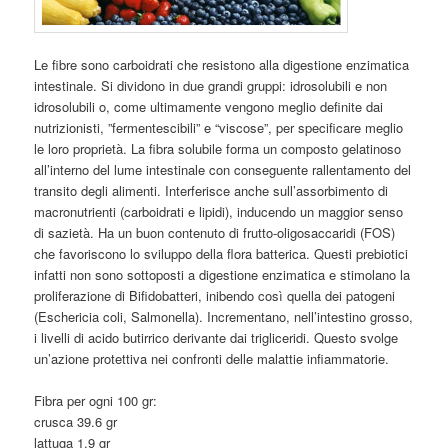
Le fibre sono carboidrati che resistono alla digestione enzimatica
intestinale. Si dividono in due grandi gruppi: idrosolubili e non
idrosolubili o, come ultimamente vengono meglio definite dai
nutrizionisti, ”fermentescibili” e “viscose”, per specificare meglio
le loro proprietà. La fibra solubile forma un composto gelatinoso
all’interno del lume intestinale con conseguente rallentamento del
transito degli alimenti. Interferisce anche sull’assorbimento di
macronutrienti (carboidrati e lipidi), inducendo un maggior senso
di sazietà. Ha un buon contenuto di frutto-oligosaccaridi (FOS)
che favoriscono lo sviluppo della flora batterica. Questi prebiotici
infatti non sono sottoposti a digestione enzimatica e stimolano la
proliferazione di Bifidobatteri, inibendo così quella dei patogeni
(Eschericia coli, Salmonella). Incrementano, nell’intestino grosso,
i livelli di acido butirrico derivante dai trigliceridi. Questo svolge
un’azione protettiva nei confronti delle malattie infiammatorie.
Fibra per ogni 100 gr:
crusca 39.6 gr
lattuga 1.9 gr