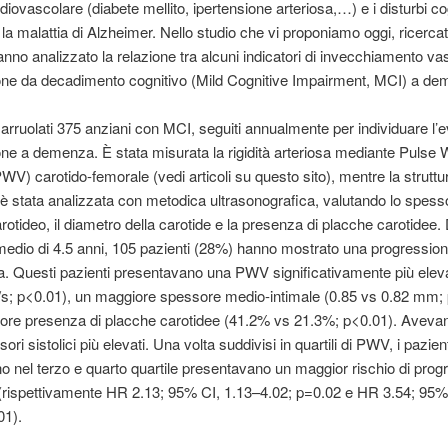
diovascolare (diabete mellito, ipertensione arteriosa,…) e i disturbi cog
a malattia di Alzheimer. Nello studio che vi proponiamo oggi, ricercat
anno analizzato la relazione tra alcuni indicatori di invecchiamento va
one da decadimento cognitivo (Mild Cognitive Impairment, MCI) a de
 arruolati 375 anziani con MCI, seguiti annualmente per individuare l’
ne a demenza. È stata misurata la rigidità arteriosa mediante Pulse
PWV) carotido-femorale (vedi articoli su questo sito), mentre la struttu
è stata analizzata con metodica ultrasonografica, valutando lo spes
rotideo, il diametro della carotide e la presenza di placche carotidee. 
medio di 4.5 anni, 105 pazienti (28%) hanno mostrato una progressio
 Questi pazienti presentavano una PWV significativamente più eleva
s; p<0.01), un maggiore spessore medio-intimale (0.85 vs 0.82 mm; 
re presenza di placche carotidee (41.2% vs 21.3%; p<0.01). Avevano
sori sistolici più elevati. Una volta suddivisi in quartili di PWV, i pazien
o nel terzo e quarto quartile presentavano un maggior rischio di prog
rispettivamente HR 2.13; 95% CI, 1.13–4.02; p=0.02 e HR 3.54; 95%
01).