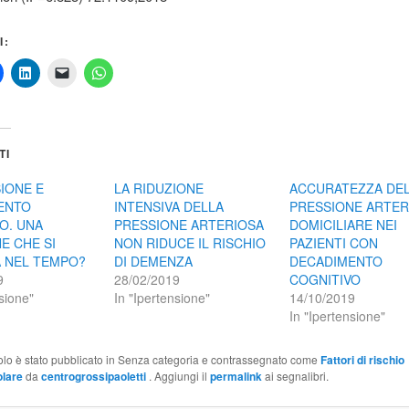
I:
TI
IONE E
LA RIDUZIONE
ACCURATEZZA DE
ENTO
INTENSIVA DELLA
PRESSIONE ARTER
O. UNA
PRESSIONE ARTERIOSA
DOMICILIARE NEI
E CHE SI
NON RIDUCE IL RISCHIO
PAZIENTI CON
A NEL TEMPO?
DI DEMENZA
DECADIMENTO
9
28/02/2019
COGNITIVO
sione"
In "Ipertensione"
14/10/2019
In "Ipertensione"
olo è stato pubblicato in Senza categoria e contrassegnato come
Fattori di rischio
olare
da
centrogrossipaoletti
. Aggiungi il
permalink
ai segnalibri.