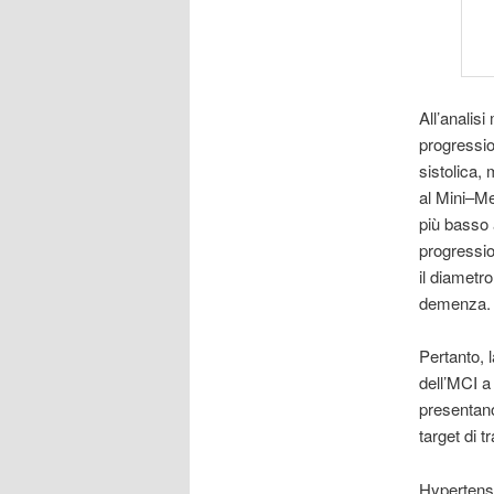
All’analisi
progressio
sistolica,
al Mini–Me
più basso 
progressio
il diametr
demenza.
Pertanto, 
dell’MCI a 
presentano
target di t
Hypertens