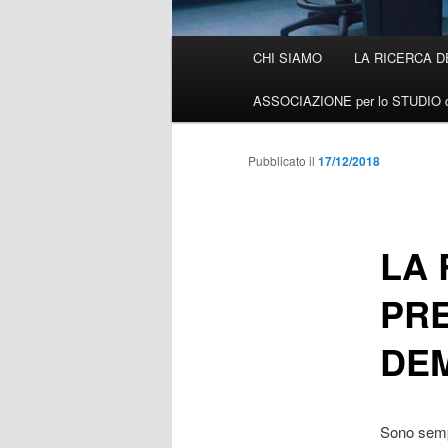
Menù
CHI SIAMO
LA RICERCA D
Vai
principale
ASSOCIAZIONE per lo STUDIO d
al
contenuto
Pubblicato il
17/12/2018
principale
LA 
PRE
DE
Sono sempr