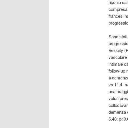
rischio car
compresa l
francesi h
progressi
Sono stati
progressio
Velocity (
vascolare 
intimale ca
follow-up 
a demenza.
vs 11.4 m/
una maggio
valori pres
collocavan
demenza (
6.48; p<0.