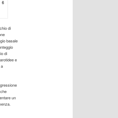
chio di
one
ggio basale
unteggio
io di
arotidee e
 a
rogressione
i che
sentare un
emenza.