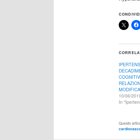
CONDIVID
CORRELA
IPERTENS
DECADIM
COGNITIV
RELAZION
MODIFIC
10/06/201
In "Iperten
Questo artic
cardiovasc