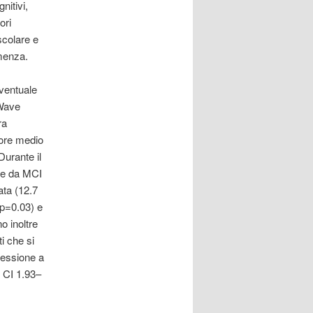
nitivi,
ori
scolare e
menza.
eventuale
 Wave
ra
sore medio
Durante il
ne da MCI
ta (12.7
p=0.03) e
 inoltre
ti che si
ressione a
 CI 1.93–