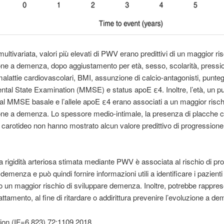
 multivariata, valori più elevati di PWV erano predittivi di un maggior ris
ne a demenza, dopo aggiustamento per età, sesso, scolarità, pressi
 malattie cardiovascolari, BMI, assunzione di calcio-antagonisti, punte
ntal State Examination (MMSE) e status apoE ε4. Inoltre, l’età, un p
al MMSE basale e l’allele apoE ε4 erano associati a un maggior risch
ne a demenza. Lo spessore medio-intimale, la presenza di placche c
o carotideo non hanno mostrato alcun valore predittivo di progressione
la rigidità arteriosa stimata mediante PWV è associata al rischio di p
demenza e può quindi fornire informazioni utili a identificare i pazient
 un maggior rischio di sviluppare demenza. Inoltre, potrebbe rappre
rattamento, al fine di ritardare o addirittura prevenire l’evoluzione a d
ion (IF=6.823) 72:1109,2018