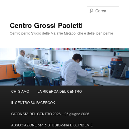
Cerca
Centro Grossi Paoletti
Centro per lo Studio delle Malattie Metaboliche e delle Iperlipemie
Menù
CHI SIAMO
LA RICERCA DEL CENTRO
Vai
principale
IL CENTRO SU FACEBOOK
al
GIORNATA DEL CENTRO 2026 – 26 giugno 2026
contenuto
ASSOCIAZIONE per lo STUDIO delle DISLIPIDEMIE
principale