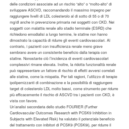
delle condizioni associate ad un rischio “alto” o “molto-alto” di
sviluppare ASCVD, raccomandando il massimo impegno per
raggiungere livelli di LDL colesterolo al di sotto di 55 o di 70
mg/dl anche in prevenzione primaria nei soggetti con CKD. Nei
soggetti con malattia renale allo stadio terminale (ESRD) che
richiedono emodialisi a lungo termine, le statine non hanno
dimostrato la capacità di ridurre gli eventi cardiovascolari. Al
contrario, i pazienti con insufficienza renale meno grave
sembrano avere un consistente beneficio dalla terapia con
statine. Nonostante ciò l’incidenza di eventi cardiovascolari
complessivi rimane elevata. Inoltre, la ridotta funzionalità renale
può rappresentare un fattore di rischio di effetti avversi correlati
alle statine, come la miopatia. Per tali ragioni, l’utilizzo di terapie
ipolipemizzanti di combinazione e la possibilità di raggiungere
target di colesterolo LDL molto bassi, come strumento per ridurre
più efficacemente il rischio di ASCVD tra i pazienti con CKD, è
vista con favore.
Un’analisi secondaria dello studio FOURIER (Further
Cardiovascular Outcomes Research with PCSK9 Inhibition in
Subjects with Elevated Risk) ha valutato il potenziale beneficio
del trattamento con inibitori di PCSK9 (PCSK9i), per ridurre il