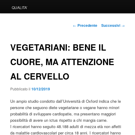
QUALITA’
Navigazione
←
Precedente
Successivi
→
articolo
VEGETARIANI: BENE IL
CUORE, MA ATTENZIONE
AL CERVELLO
Pubblicato il
10/12/2019
Un ampio studio condotto dall’Università di Oxford indica che le
persone che seguono diete vegetariane o vegane hanno minori
probabilità di sviluppare cardiopatie, ma presentano maggiori
possibilità di avere un ictus rispetto a chi mangia carne.
I ricercatori hanno seguito 48.188 adulti di mezza età non affetti
da malattie cardiovascolari per circa 18 anni. I ricercatori hanno