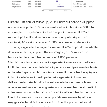
Durante i 18 anni di follow-up, 2.820 individui hanno sviluppato
una coronaropatia, 519 hanno avuto ictus ischemici e 300 ictus
emorragici. I vegetariani, inclusi i vegani, avevano il 22% in
meno di probabilità di sviluppare coronaropatia rispetto ai
carnivori; 10 casi in meno su 1.000 persone in un decennio.
Tuttavia, vegetariani e vegani avevano il 20% in più di probabilità
di avere un ictus, soprattutto emorragico; in 10 anni ciò si
traduce in circa tre ictus in più ogni 1.000 persone.
Sia chi mangiava pesce che i vegetariani avevano in media un
BMI più basso e tassi inferiori di ipertensione, ipercolesterolemia
e diabete rispetto a chi mangiava carne, il che potrebbe spiegare
il rischio inferiore di cardiopatie nei vegetariani. Il motivo
dell’aumentato rischio di ictus nei vegetariani è meno chiaro, ma
alcune recenti evidenze suggeriscono che mentre bassi livelli di
colesterolo sono protettivi contro cardiopatia e ictus ischemico,
livelli di colesterolo molto bassi potrebbero essere legati a un
maggior rischio di ictus emorragico, il sottotipo riscontrato di