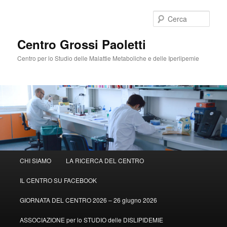
Cerca
Centro Grossi Paoletti
Centro per lo Studio delle Malattie Metaboliche e delle Iperlipemie
Menù
CHI SIAMO
LA RICERCA DEL CENTRO
Vai
principale
IL CENTRO SU FACEBOOK
al
GIORNATA DEL CENTRO 2026 – 26 giugno 2026
contenuto
ASSOCIAZIONE per lo STUDIO delle DISLIPIDEMIE
principale