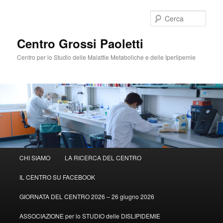
Cerca
Centro Grossi Paoletti
Centro per lo Studio delle Malattie Metaboliche e delle Iperlipemie
Menù
CHI SIAMO
LA RICERCA DEL CENTRO
Vai
principale
IL CENTRO SU FACEBOOK
al
GIORNATA DEL CENTRO 2026 – 26 giugno 2026
contenuto
ASSOCIAZIONE per lo STUDIO delle DISLIPIDEMIE
principale