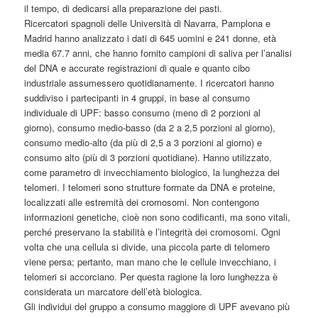
il tempo, di dedicarsi alla preparazione dei pasti.
Ricercatori spagnoli delle Università di Navarra, Pamplona e
Madrid hanno analizzato i dati di 645 uomini e 241 donne, età
media 67.7 anni, che hanno fornito campioni di saliva per l’analisi
del DNA e accurate registrazioni di quale e quanto cibo
industriale assumessero quotidianamente. I ricercatori hanno
suddiviso i partecipanti in 4 gruppi, in base al consumo
individuale di UPF: basso consumo (meno di 2 porzioni al
giorno), consumo medio-basso (da 2 a 2,5 porzioni al giorno),
consumo medio-alto (da più di 2,5 a 3 porzioni al giorno) e
consumo alto (più di 3 porzioni quotidiane). Hanno utilizzato,
come parametro di invecchiamento biologico, la lunghezza dei
telomeri. I telomeri sono strutture formate da DNA e proteine,
localizzati alle estremità dei cromosomi. Non contengono
informazioni genetiche, cioè non sono codificanti, ma sono vitali,
perché preservano la stabilità e l’integrità dei cromosomi. Ogni
volta che una cellula si divide, una piccola parte di telomero
viene persa; pertanto, man mano che le cellule invecchiano, i
telomeri si accorciano. Per questa ragione la loro lunghezza è
considerata un marcatore dell’età biologica.
Gli individui del gruppo a consumo maggiore di UPF avevano più