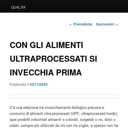
QUALITA’
Navigazione
←
Precedente
Successivi
→
articolo
CON GLI ALIMENTI
ULTRAPROCESSATI SI
INVECCHIA PRIMA
Pubblicato il
02/11/2020
C’è una relazione tra invecchiamento biologico precoce e
consumo di alimenti ultra-processati (UPF, ultraprocessed foods),
quei prodotti industriali attraenti e colorati, surgelati o no, dolci o
salati, sempre più utilizzati da chi non ha voglia, e spesso non ha