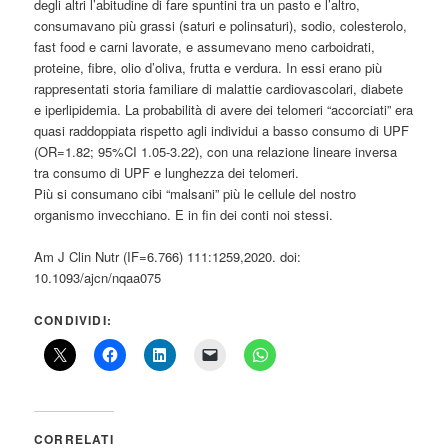
degli altri l’abitudine di fare spuntini tra un pasto e l’altro,
consumavano più grassi (saturi e polinsaturi), sodio, colesterolo,
fast food e carni lavorate, e assumevano meno carboidrati,
proteine, fibre, olio d’oliva, frutta e verdura. In essi erano più
rappresentati storia familiare di malattie cardiovascolari, diabete
e iperlipidemia. La probabilità di avere dei telomeri “accorciati” era
quasi raddoppiata rispetto agli individui a basso consumo di UPF
(OR=1.82; 95%CI 1.05-3.22), con una relazione lineare inversa
tra consumo di UPF e lunghezza dei telomeri.
Più si consumano cibi “malsani” più le cellule del nostro
organismo invecchiano. E in fin dei conti noi stessi.
Am J Clin Nutr (IF=6.766) 111:1259,2020. doi:
10.1093/ajcn/nqaa075
CONDIVIDI:
CORRELATI