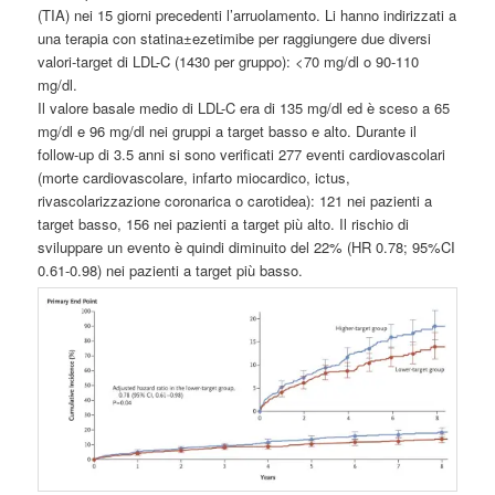
(TIA) nei 15 giorni precedenti l’arruolamento. Li hanno indirizzati a
una terapia con statina±ezetimibe per raggiungere due diversi
valori-target di LDL-C (1430 per gruppo): <70 mg/dl o 90-110
mg/dl.
Il valore basale medio di LDL-C era di 135 mg/dl ed è sceso a 65
mg/dl e 96 mg/dl nei gruppi a target basso e alto. Durante il
follow-up di 3.5 anni si sono verificati 277 eventi cardiovascolari
(morte cardiovascolare, infarto miocardico, ictus,
rivascolarizzazione coronarica o carotidea): 121 nei pazienti a
target basso, 156 nei pazienti a target più alto. Il rischio di
sviluppare un evento è quindi diminuito del 22% (HR 0.78; 95%CI
0.61-0.98) nei pazienti a target più basso.