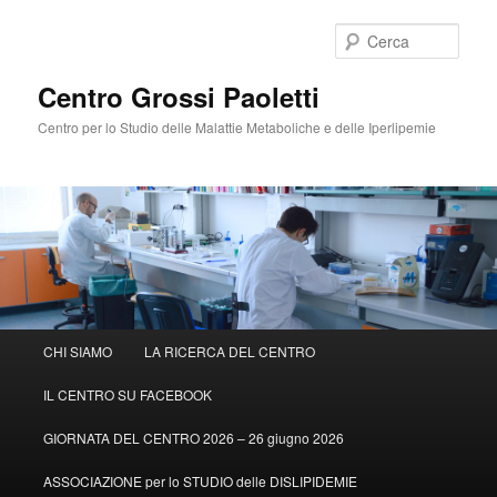
Cerca
Centro Grossi Paoletti
Centro per lo Studio delle Malattie Metaboliche e delle Iperlipemie
Menù
CHI SIAMO
LA RICERCA DEL CENTRO
Vai
principale
IL CENTRO SU FACEBOOK
al
GIORNATA DEL CENTRO 2026 – 26 giugno 2026
contenuto
ASSOCIAZIONE per lo STUDIO delle DISLIPIDEMIE
principale