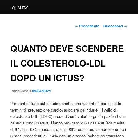
QUALITA’
Navigazione
←
Precedente
Successivi
→
articolo
QUANTO DEVE SCENDERE
IL COLESTEROLO-LDL
DOPO UN ICTUS?
Pubblicato il
09/04/2021
Ricercatori francesi e sudcoreani hanno valutato il beneficio in
termini di prevenzione cardiovascolare del ridurre il livello di
colesterolo-LDL (LDL-C) a due diversi valori-target in pazienti cha
hanno subito un ictus. Hanno reclutato 2860 pazienti (età media
di 67 anni; 68% maschi), di cui l’86% con ictus ischemico entro i
3 mesi precedenti e il 14% con un attacco ischemico transitorio