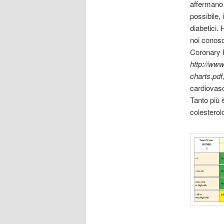
affermano c
possibile, 
diabetici.
noi conosce
Coronary R
http://ww
charts.pdf
cardiovasc
Tanto più è
colesterol