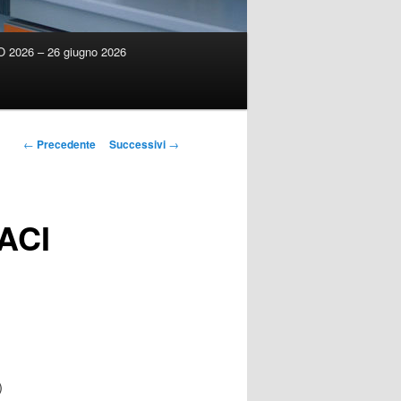
2026 – 26 giugno 2026
Navigazione
←
Precedente
Successivi
→
articolo
ACI
)