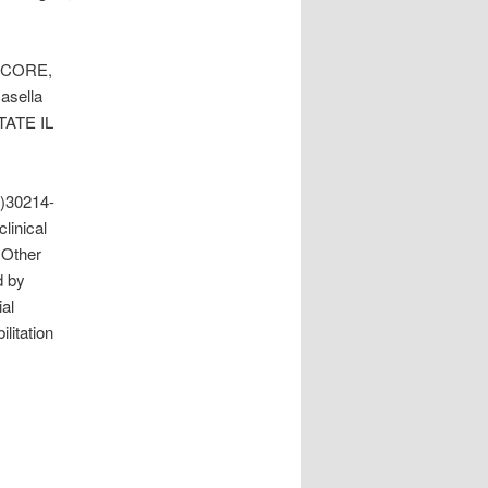
a SCORE,
casella
LTATE IL
6)30214-
linical
 Other
d by
al
litation