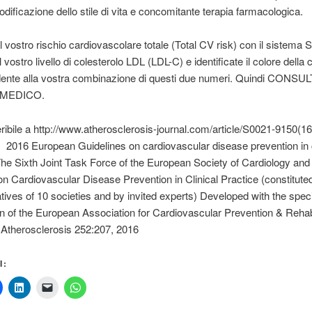
dificazione dello stile di vita e concomitante terapia farmacologica.
il vostro rischio cardiovascolare totale (Total CV risk) con il sistem
il vostro livello di colesterolo LDL (LDL-C) e identificate il colore della 
dente alla vostra combinazione di questi due numeri. Quindi CONSU
MEDICO.
ribile a http://www.atherosclerosis-journal.com/article/S0021-9150(1
: 2016 European Guidelines on cardiovascular disease prevention in c
The Sixth Joint Task Force of the European Society of Cardiology and
on Cardiovascular Disease Prevention in Clinical Practice (constitute
tives of 10 societies and by invited experts) Developed with the speci
on of the European Association for Cardiovascular Prevention & Rehabi
Atherosclerosis 252:207, 2016
I: