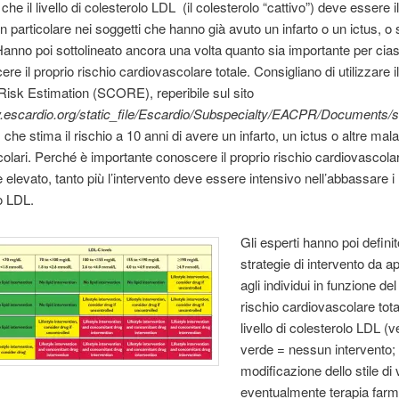
he il livello di colesterolo LDL (il colesterolo “cattivo”) deve essere i
in particolare nei soggetti che hanno già avuto un infarto o un ictus, o
 Hanno poi sottolineato ancora una volta quanto sia importante per cia
re il proprio rischio cardiovascolare totale. Consigliano di utilizzare 
isk Estimation (SCORE), reperibile sul sito
w.escardio.org/static_file/Escardio/Subspecialty/EACPR/Documents/s
, che stima il rischio a 10 anni di avere un infarto, un ictus o altre mala
olari. Perché è importante conoscere il proprio rischio cardiovascolar
 elevato, tanto più l’intervento deve essere intensivo nell’abbassare i li
o LDL.
Gli esperti hanno poi definit
strategie di intervento da ap
agli individui in funzione del
rischio cardiovascolare tota
livello di colesterolo LDL (v
verde = nessun intervento; 
modificazione dello stile di 
eventualmente terapia farm