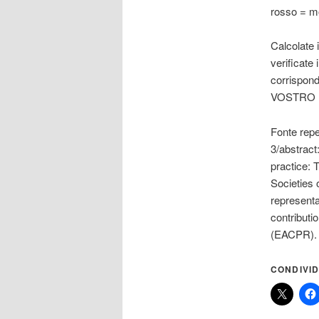
rosso = mo
Calcolate 
verificate 
corrispon
VOSTRO 
Fonte repe
3/abstract
practice: 
Societies 
representa
contributi
(EACPR). 
CONDIVID