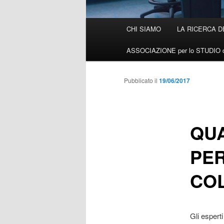
Menù
CHI SIAMO
LA RICERCA D
Vai
principale
ASSOCIAZIONE per lo STUDIO d
al
contenuto
Pubblicato il
19/06/2017
principale
QUA
PER
CO
Gli espert