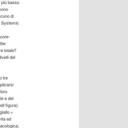
l più basso
 sono
scuno di
il Systemic
core-
ttie
e totale?
velli del
o tre
plicarsi
 loro
le e del
edi figura):
giallo =
vita ed
acologica;