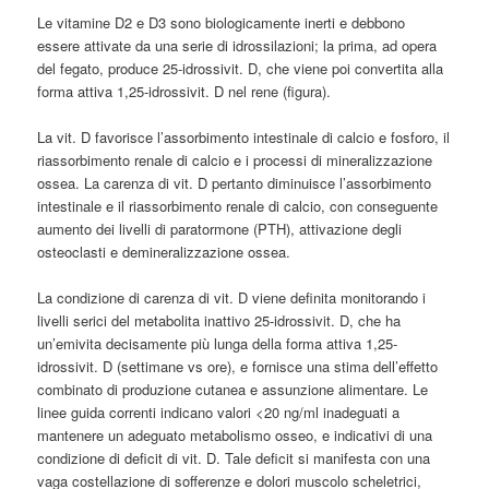
Le vitamine D2 e D3 sono biologicamente inerti e debbono
essere attivate da una serie di idrossilazioni; la prima, ad opera
del fegato, produce 25-idrossivit. D, che viene poi convertita alla
forma attiva 1,25-idrossivit. D nel rene (figura).
La vit. D favorisce l’assorbimento intestinale di calcio e fosforo, il
riassorbimento renale di calcio e i processi di mineralizzazione
ossea. La carenza di vit. D pertanto diminuisce l’assorbimento
intestinale e il riassorbimento renale di calcio, con conseguente
aumento dei livelli di paratormone (PTH), attivazione degli
osteoclasti e demineralizzazione ossea.
La condizione di carenza di vit. D viene definita monitorando i
livelli serici del metabolita inattivo 25-idrossivit. D, che ha
un’emivita decisamente più lunga della forma attiva 1,25-
idrossivit. D (settimane vs ore), e fornisce una stima dell’effetto
combinato di produzione cutanea e assunzione alimentare. Le
linee guida correnti indicano valori <20 ng/ml inadeguati a
mantenere un adeguato metabolismo osseo, e indicativi di una
condizione di deficit di vit. D. Tale deficit si manifesta con una
vaga costellazione di sofferenze e dolori muscolo scheletrici,