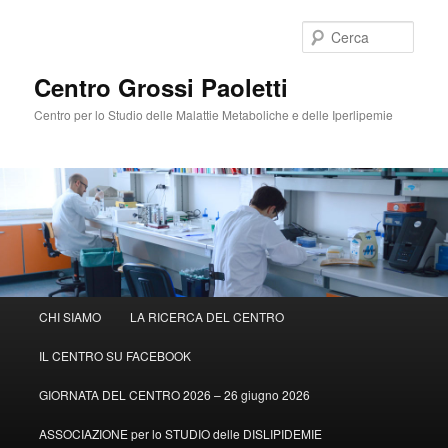
Cerca
Centro Grossi Paoletti
Centro per lo Studio delle Malattie Metaboliche e delle Iperlipemie
Menù
CHI SIAMO
LA RICERCA DEL CENTRO
Vai
principale
IL CENTRO SU FACEBOOK
al
GIORNATA DEL CENTRO 2026 – 26 giugno 2026
contenuto
ASSOCIAZIONE per lo STUDIO delle DISLIPIDEMIE
principale