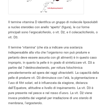
Il termine vitamina D identifica un gruppo di molecole liposolubili
a nucleo steroideo con anello “aperto” (figura), le cui forme
principali sono l’ergocalciferolo, o vit. D2, e il colecacliciferolo, o
vit. D3.
Il termine “vitamina” (che sta a indicare una sostanza
indispensabile alla vita che l’organismo non può produrre e
pertanto deve essere assunta con gli alimenti) è in questo caso
improprio, in quanto la pelle è in grado di sintetizzare vit. D3 a
partire dal 7-deidrocolesterolo, per rottura fotochimica
prevalentemente ad opera dei raggi ultravioletti. La capacità della
pelle di produrre vit. D3 diminuisce con l’età, la pigmentazione e
l’uso di filtri solari, ed è influenzata da stagione, distanza
dall’Equatore, altitudine e livello di inquinamento. La vit. D3 è
pure presente nel pesce e nel rosso d’uovo. La vit. D2 viene
invece prodotta dai vegetali per irradiazione di uno sterolo di
membrana, l’ergosterolo.