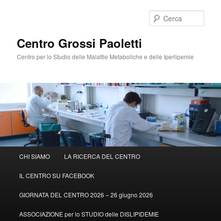
Cerca
Centro Grossi Paoletti
Centro per lo Studio delle Malattie Metaboliche e delle Iperlipemie
Menù
CHI SIAMO
LA RICERCA DEL CENTRO
Vai
principale
IL CENTRO SU FACEBOOK
al
GIORNATA DEL CENTRO 2026 – 26 giugno 2026
contenuto
ASSOCIAZIONE per lo STUDIO delle DISLIPIDEMIE
principale