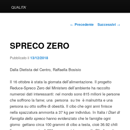
QUALITA’
Navigazione
←
Precedente
Successivi
→
articolo
SPRECO ZERO
Pubblicato il
13/12/2018
Dalla Dietista del Centro, Raffaella Bosisio
Il 16 ottobre è stata la giornata dell’alimentazione. Il progetto
Reduce-Spreco Zero del Ministero dell’ambiente ha raccolto
numerosi dati interessanti: nel mondo sono 815 milioni le persone
che soffrono la fame; una persona su tre è malnutrita e una
persona su otto soffre di obesità. Il cibo che ogni anni finisce
nella spazzatura ammonta a 37 kg per individuo. In Italia
i Diari di
Famiglia dello spreco
hanno evidenziato che le famiglie ogni
giorno gettano circa 100 grammi di cibo a testa, cioè 36.92 chili