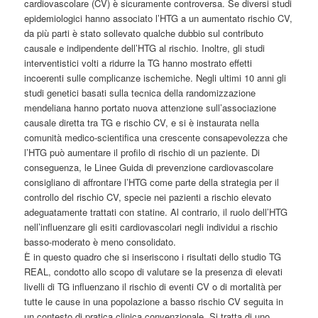
cardiovascolare (CV) è sicuramente controversa. Se diversi studi
epidemiologici hanno associato l’HTG a un aumentato rischio CV,
da più parti è stato sollevato qualche dubbio sul contributo
causale e indipendente dell’HTG al rischio. Inoltre, gli studi
interventistici volti a ridurre la TG hanno mostrato effetti
incoerenti sulle complicanze ischemiche. Negli ultimi 10 anni gli
studi genetici basati sulla tecnica della randomizzazione
mendeliana hanno portato nuova attenzione sull’associazione
causale diretta tra TG e rischio CV, e si è instaurata nella
comunità medico-scientifica una crescente consapevolezza che
l’HTG può aumentare il profilo di rischio di un paziente. Di
conseguenza, le Linee Guida di prevenzione cardiovascolare
consigliano di affrontare l’HTG come parte della strategia per il
controllo del rischio CV, specie nei pazienti a rischio elevato
adeguatamente trattati con statine. Al contrario, il ruolo dell’HTG
nell’influenzare gli esiti cardiovascolari negli individui a rischio
basso-moderato è meno consolidato.
È in questo quadro che si inseriscono i risultati dello studio TG
REAL, condotto allo scopo di valutare se la presenza di elevati
livelli di TG influenzano il rischio di eventi CV o di mortalità per
tutte le cause in una popolazione a basso rischio CV seguita in
un contesto di pratica clinica convenzionale. Si tratta di uno