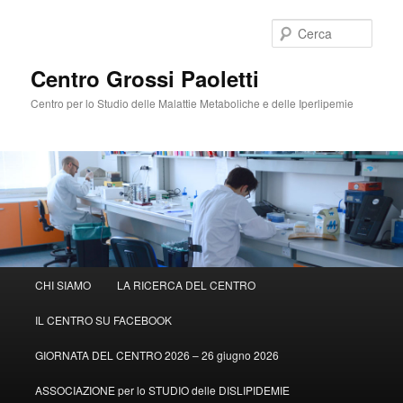
Cerca
Centro Grossi Paoletti
Centro per lo Studio delle Malattie Metaboliche e delle Iperlipemie
Menù
CHI SIAMO
LA RICERCA DEL CENTRO
Vai
principale
IL CENTRO SU FACEBOOK
al
GIORNATA DEL CENTRO 2026 – 26 giugno 2026
contenuto
ASSOCIAZIONE per lo STUDIO delle DISLIPIDEMIE
principale