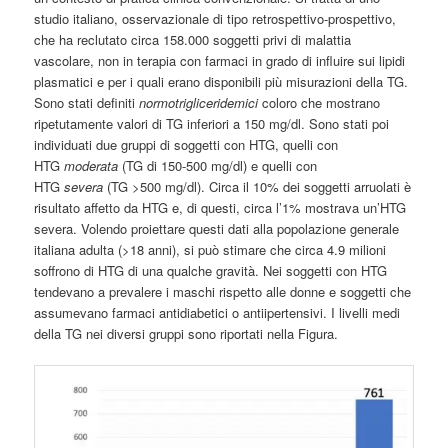
studio italiano, osservazionale di tipo retrospettivo-prospettivo,
che ha reclutato circa 158.000 soggetti privi di malattia
vascolare, non in terapia con farmaci in grado di influire sui lipidi
plasmatici e per i quali erano disponibili più misurazioni della TG.
Sono stati definiti
normotrigliceridemici
coloro che mostrano
ripetutamente valori di TG inferiori a 150 mg/dl. Sono stati poi
individuati due gruppi di soggetti con HTG, quelli con
HTG
moderata
(TG di 150-500 mg/dl) e quelli con
HTG
severa
(TG >500 mg/dl). Circa il 10% dei soggetti arruolati è
risultato affetto da HTG e, di questi, circa l’1% mostrava un’HTG
severa. Volendo proiettare questi dati alla popolazione generale
italiana adulta (>18 anni), si può stimare che circa 4.9 milioni
soffrono di HTG di una qualche gravità. Nei soggetti con HTG
tendevano a prevalere i maschi rispetto alle donne e soggetti che
assumevano farmaci antidiabetici o antiipertensivi. I livelli medi
della TG nei diversi gruppi sono riportati nella Figura.