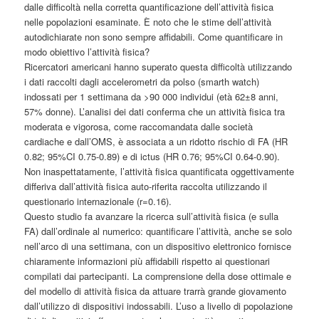
dalle difficoltà nella corretta quantificazione dell’attività fisica
nelle popolazioni esaminate. È noto che le stime dell’attività
autodichiarate non sono sempre affidabili. Come quantificare in
modo obiettivo l’attività fisica?
Ricercatori americani hanno superato questa difficoltà utilizzando
i dati raccolti dagli accelerometri da polso (smarth watch)
indossati per 1 settimana da >90 000 individui (età 62±8 anni,
57% donne). L’analisi dei dati conferma che un attività fisica tra
moderata e vigorosa, come raccomandata dalle società
cardiache e dall’OMS, è associata a un ridotto rischio di FA (HR
0.82; 95%CI 0.75-0.89) e di ictus (HR 0.76; 95%CI 0.64-0.90).
Non inaspettatamente, l’attività fisica quantificata oggettivamente
differiva dall’attività fisica auto-riferita raccolta utilizzando il
questionario internazionale (r=0.16).
Questo studio fa avanzare la ricerca sull’attività fisica (e sulla
FA) dall’ordinale al numerico: quantificare l’attività, anche se solo
nell’arco di una settimana, con un dispositivo elettronico fornisce
chiaramente informazioni più affidabili rispetto ai questionari
compilati dai partecipanti. La comprensione della dose ottimale e
del modello di attività fisica da attuare trarrà grande giovamento
dall’utilizzo di dispositivi indossabili. L’uso a livello di popolazione