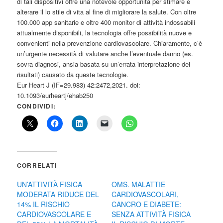
di tali dispositivi offre una notevole opportunità per stimare e
alterare il lo stile di vita al fine di migliorare la salute. Con oltre
100.000 app sanitarie e oltre 400 monitor di attività indossabili
attualmente disponibili, la tecnologia offre possibilità nuove e
convenienti nella prevenzione cardiovascolare. Chiaramente, c’è
un’urgente necessità di valutare anche l’eventuale danno (es.
sovra diagnosi, ansia basata su un’errata interpretazione dei
risultati) causato da queste tecnologie.
Eur Heart J (IF=29.983) 42:2472,2021. doi:
10.1093/eurheartj/ehab250
CONDIVIDI:
CORRELATI
UN’ATTIVITÀ FISICA
OMS. MALATTIE
MODERATA RIDUCE DEL
CARDIOVASCOLARI,
14% IL RISCHIO
CANCRO E DIABETE:
CARDIOVASCOLARE E
SENZA ATTIVITÀ FISICA