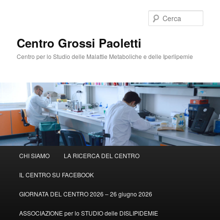
Cerca
Centro Grossi Paoletti
Centro per lo Studio delle Malattie Metaboliche e delle Iperlipemie
Menù
CHI SIAMO
LA RICERCA DEL CENTRO
Vai
principale
IL CENTRO SU FACEBOOK
al
GIORNATA DEL CENTRO 2026 – 26 giugno 2026
contenuto
ASSOCIAZIONE per lo STUDIO delle DISLIPIDEMIE
principale